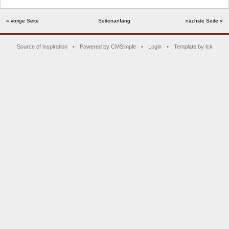
« vorige Seite
Seitenanfang
nächste Seite »
Source of inspiration
•
Powered by CMSimple
•
Login
•
Template by lck