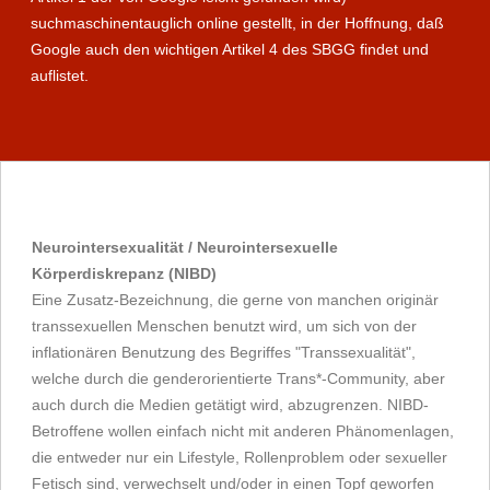
suchmaschinentauglich online gestellt, in der Hoffnung, daß
Google auch den wichtigen Artikel 4 des SBGG findet und
auflistet.
Neurointersexualität / Neurointersexuelle
Körperdiskrepanz (NIBD)
Eine Zusatz-Bezeichnung, die gerne von manchen originär
transsexuellen Menschen benutzt wird, um sich von der
inflationären Benutzung des Begriffes "Transsexualität",
welche durch die genderorientierte Trans*-Community, aber
auch durch die Medien getätigt wird, abzugrenzen. NIBD-
Betroffene wollen einfach nicht mit anderen Phänomenlagen,
die entweder nur ein Lifestyle, Rollenproblem oder sexueller
Fetisch sind, verwechselt und/oder in einen Topf geworfen