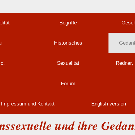
lität
Begriffe
Gesch
u
Historisches
Gedank
Co.
Sexualität
Redner, 
Forum
Impressum und Kontakt
English version
nssexuelle und ihre Geda