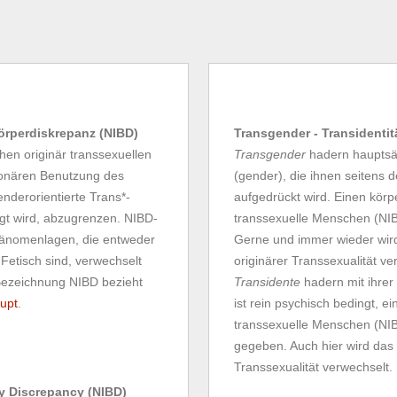
Körperdiskrepanz (NIBD)
Transgender - Transidentit
en originär transsexuellen
Transgender
hadern hauptsäc
tionären Benutzung des
(gender), die ihnen seitens 
enderorientierte Trans*-
aufgedrückt wird. Einen körpe
gt wird, abzugrenzen. NIBD-
transsexuelle Menschen (NIBD
Phänomenlagen, die entweder
Gerne und immer wieder wir
 Fetisch sind, verwechselt
originärer Transsexualität ve
Bezeichnung NIBD bezieht
Transidente
hadern mit ihrer
upt
.
ist rein psychisch bedingt, e
transsexuelle Menschen (NIBD
gegeben. Auch hier wird das
Transsexualität verwechselt.
dy Discrepancy (NIBD)