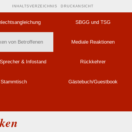
INHALTSVERZEICHNIS
DRUCKANSICHT
lechtsangleichung
SBGG und TSG
en von Betroffenen
Mediale Reaktionen
Sprecher & Infostand
Rückkehrer
Stammtisch
Gästebuch/Guestbook
nken