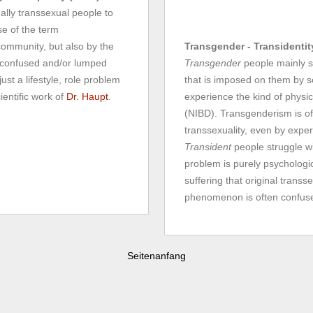
nally transsexual people to
se of the term
community, but also by the
Transgender - Transidentit
e confused and/or lumped
Transgender
people mainly st
st a lifestyle, role problem
that is imposed on them by s
ientific work of
Dr. Haupt
.
experience the kind of physica
(NIBD). Transgenderism is of
transsexuality, even by exper
Transident
people struggle wi
problem is purely psychologic
suffering that original trans
phenomenon is often confused
Seitenanfang