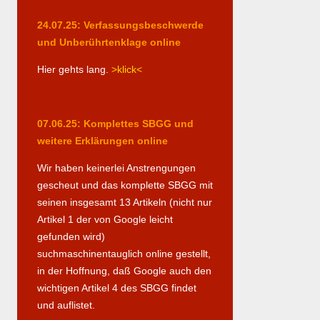
24.07.25: Verfassungsbeschwerde
und Unberührtenklage online
Hier gehts lang.
>klick<
07.06.25: Komplettes SBGG und
weitere Erklärungen online
Wir haben keinerlei Anstrengungen
gescheut und das komplette SBGG mit
seinen insgesamt 13 Artikeln (nicht nur
Artikel 1 der von Google leicht
gefunden wird)
suchmaschinentauglich online gestellt,
in der Hoffnung, daß Google auch den
wichtigen Artikel 4 des SBGG findet
und auflistet.