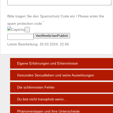
Bitte tragen Sie den Spamschutz Code ein / Please enter the
*
spam protection code:
Letzte Bearbeitung: 25.03.2024, 22:56
Eigene Erfahrungen und Erkenntnisse
Gesundes Sexualleben und seine Auswirkungen
Die schlimmsten Fehler
Du bist nicht transphob wenn...
Phänomenlagen und ihre Unterschiede