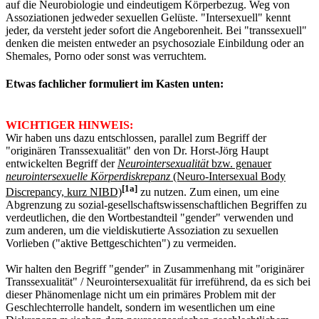
auf die Neurobiologie und eindeutigem Körperbezug. Weg von
Assoziationen jedweder sexuellen Gelüste. "Intersexuell" kennt
jeder, da versteht jeder sofort die Angeborenheit. Bei "transsexuell"
denken die meisten entweder an psychosoziale Einbildung oder an
Shemales, Porno oder sonst was verruchtem.
Etwas fachlicher formuliert im Kasten unten:
WICHTIGER HINWEIS:
Wir haben uns dazu entschlossen, parallel zum Begriff der
"originären Transsexualität" den von Dr. Horst-Jörg Haupt
entwickelten Begriff der
Neurointersexualität
bzw. genauer
neurointersexuelle Körperdiskrepanz
(Neuro-Intersexual Body
[1a]
Discrepancy, kurz NIBD)
zu nutzen. Zum einen, um eine
Abgrenzung zu sozial-gesellschaftswissenschaftlichen Begriffen zu
verdeutlichen, die den Wortbestandteil "gender" verwenden und
zum anderen, um die vieldiskutierte Assoziation zu sexuellen
Vorlieben ("aktive Bettgeschichten") zu vermeiden.
Wir halten den Begriff "gender" in Zusammenhang mit "originärer
Transsexualität" / Neurointersexualität für irreführend, da es sich bei
dieser Phänomenlage nicht um ein primäres Problem mit der
Geschlechterrolle handelt, sondern im wesentlichen um eine