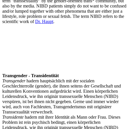
term "transsexuality" by the gender-oriented trans* community, but
also by the media. NIBD patients simply do not want to be confused
and/or lumped together with other phenomena that are either just a
lifestyle, role problem or sexual fetish. The term NIBD refers to the
scientific work of
Dr. Haupt
.
Transgender - Transidentität
Transgender
hadern hauptsächlich mit der sozialen
Geschlechterrolle (gender), die ihnen seitens der Gesellschaft und
kulturellen Konventionen aufgedrückt wird. Einen körperlichen
Leidensdruck, wie ihn originär transsexuelle Menschen (NIBD)
verspüren, ist bei ihnen nicht gegeben. Gerne und immer wieder
wird, auch von Fachleuten, Transgenderismus mit originärer
Transsexualität verwechselt.
Transidente
hadern mit ihrer Identität als Mann oder Frau. Dieses
Problem ist rein psychisch bedingt, einen körperlichen
Leidensdruck, wie ihn originär transsexuelle Menschen (NIBD)