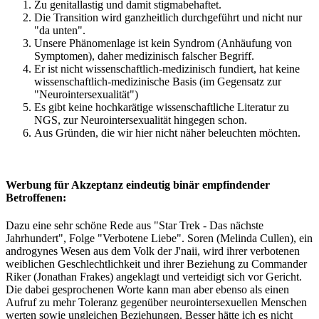
Zu genitallastig und damit stigmabehaftet.
Die Transition wird ganzheitlich durchgeführt und nicht nur
"da unten".
Unsere Phänomenlage ist kein Syndrom (Anhäufung von
Symptomen), daher medizinisch falscher Begriff.
Er ist nicht wissenschaftlich-medizinisch fundiert, hat keine
wissenschaftlich-medizinische Basis (im Gegensatz zur
"Neurointersexualität")
Es gibt keine hochkarätige wissenschaftliche Literatur zu
NGS, zur Neurointersexualität hingegen schon.
Aus Gründen, die wir hier nicht näher beleuchten möchten.
Werbung für Akzeptanz eindeutig binär empfindender
Betroffenen:
Dazu eine sehr schöne Rede aus "Star Trek - Das nächste
Jahrhundert", Folge "Verbotene Liebe". Soren (Melinda Cullen), ein
androgynes Wesen aus dem Volk der J'naii, wird ihrer verbotenen
weiblichen Geschlechtlichkeit und ihrer Beziehung zu Commander
Riker (Jonathan Frakes) angeklagt und verteidigt sich vor Gericht.
Die dabei gesprochenen Worte kann man aber ebenso als einen
Aufruf zu mehr Toleranz gegenüber neurointersexuellen Menschen
werten sowie ungleichen Beziehungen. Besser hätte ich es nicht