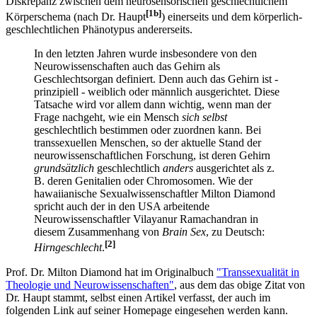
Diskrepanz zwischen dem neurosensorischen geschlechtlichem
[1b]
Körperschema (nach Dr. Haupt
) einerseits und dem körperlich-
geschlechtlichen Phänotypus andererseits.
In den letzten Jahren wurde insbesondere von den
Neurowissenschaften auch das Gehirn als
Geschlechtsorgan definiert. Denn auch das Gehirn ist -
prinzipiell - weiblich oder männlich ausgerichtet. Diese
Tatsache wird vor allem dann wichtig, wenn man der
Frage nachgeht, wie ein Mensch
sich selbst
geschlechtlich bestimmen oder zuordnen kann. Bei
transsexuellen Menschen, so der aktuelle Stand der
neurowissenschaftlichen Forschung, ist deren Gehirn
grundsätzlich
geschlechtlich
anders
ausgerichtet als z.
B. deren Genitalien oder Chromosomen. Wie der
hawaiianische Sexualwissenschaftler Milton Diamond
spricht auch der in den USA arbeitende
Neurowissenschaftler Vilayanur Ramachandran in
diesem Zusammenhang von
Brain Sex
, zu Deutsch:
[2]
Hirngeschlecht
.
Prof. Dr. Milton Diamond hat im Originalbuch
"Transsexualität in
Theologie und Neurowissenschaften"
, aus dem das obige Zitat von
Dr. Haupt stammt, selbst einen Artikel verfasst, der auch im
folgenden Link auf seiner Homepage eingesehen werden kann.