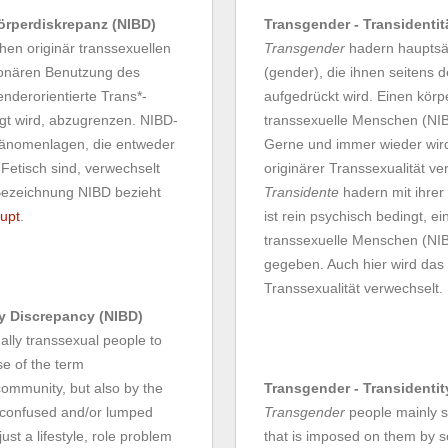
Körperdiskrepanz (NIBD)
Transgender - Transidentit
en originär transsexuellen
Transgender
hadern hauptsäc
tionären Benutzung des
(gender), die ihnen seitens 
enderorientierte Trans*-
aufgedrückt wird. Einen körpe
gt wird, abzugrenzen. NIBD-
transsexuelle Menschen (NIBD
Phänomenlagen, die entweder
Gerne und immer wieder wir
 Fetisch sind, verwechselt
originärer Transsexualität ve
Bezeichnung NIBD bezieht
Transidente
hadern mit ihrer
upt
.
ist rein psychisch bedingt, e
transsexuelle Menschen (NIBD
gegeben. Auch hier wird das
Transsexualität verwechselt.
dy Discrepancy (NIBD)
nally transsexual people to
se of the term
community, but also by the
Transgender - Transidentit
e confused and/or lumped
Transgender
people mainly st
st a lifestyle, role problem
that is imposed on them by s