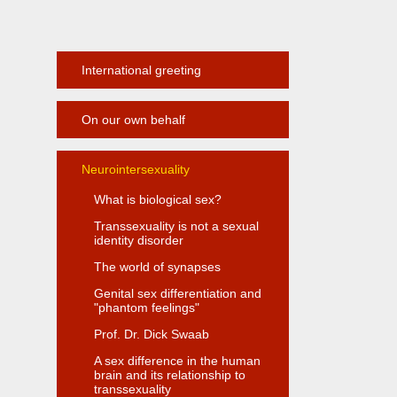
International greeting
On our own behalf
Neurointersexuality
What is biological sex?
Transsexuality is not a sexual
identity disorder
The world of synapses
Genital sex differentiation and
"phantom feelings"
Prof. Dr. Dick Swaab
A sex difference in the human
brain and its relationship to
transsexuality