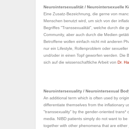
Neurointersexualität / Neurointersexuelle 
Eine Zusatz-Bezeichnung, die gerne von manch
Menschen benutzt wird, um sich von der infla
Begriffes "Transsexualität", welche durch die g
Community, aber auch durch die Medien getäti
Betroffene wollen einfach nicht mit anderen 
nur ein Lifestyle, Rollenproblem oder sexueller
und/oder in einen Topf geworfen werden. Die 
sich auf die wissenschaftliche Arbeit von
Dr. Ha
Neurointersexuality / Neurointersexual Bo
An additional term which is often used by origi
differentiate themselves from the inflationary u
"transsexuality" by the gender-oriented trans* 
media. NIBD patients simply do not want to b
together with other phenomena that are either ju