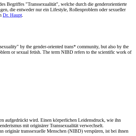
s Begriffes "Transsexualität", welche durch die genderorientierte
n, die entweder nur ein Lifestyle, Rollenproblem oder sexueller
on
Dr. Haupt
.
nssexuality" by the gender-oriented trans* community, but also by the
blem or sexual fetish. The term NIBD refers to the scientific work of
onen aufgedrückt wird. Einen körperlichen Leidensdruck, wie ihn
nderismus mit originärer Transsexualität verwechselt.
ihn originär transsexuelle Menschen (NIBD) verspüren, ist bei ihnen