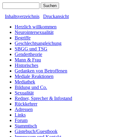
Inhaltsverzeichnis
Druckansicht
Herzlich willkommen
Neurointersexualität
Begriffe
Geschlechtsangleichung
SBGG und TSG
Gendertheorie
Mann & Frau
Historisches
Gedanken von Betroffenen
Mediale Reaktionen
Mediathek
Bildung und Co.
Sexualität
Redner, Sprecher & Infostand
Rückkehrer
Adressen
Links
Forum
Stammtisch
Gästebuch/Guestbook
Impressum und Kontakt