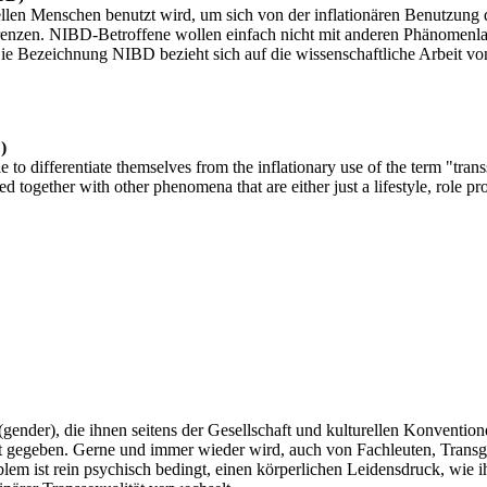
len Menschen benutzt wird, um sich von der inflationären Benutzung de
enzen. NIBD-Betroffene wollen einfach nicht mit anderen Phänomenlage
Die Bezeichnung NIBD bezieht sich auf die wissenschaftliche Arbeit v
)
e to differentiate themselves from the inflationary use of the term "tra
together with other phenomena that are either just a lifestyle, role pro
(gender), die ihnen seitens der Gesellschaft und kulturellen Konventi
ht gegeben. Gerne und immer wieder wird, auch von Fachleuten, Transge
blem ist rein psychisch bedingt, einen körperlichen Leidensdruck, wie 