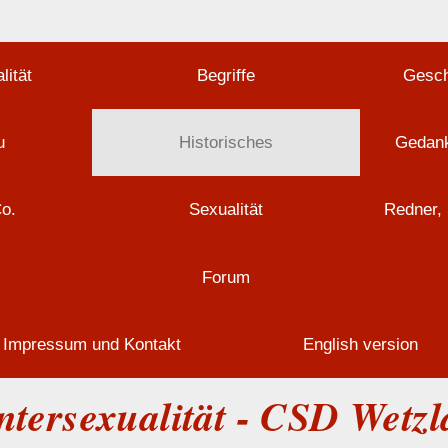
lität
Begriffe
Gesch
u
Historisches
Gedank
Co.
Sexualität
Redner, 
Forum
Impressum und Kontakt
English version
ntersexualität - CSD Wetzl