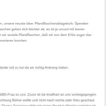
en, unsere neuste Idee: Pfandflaschenablagekorb. Spenden
chen geben sich leichter ab, es ist ja uncool mit leeren
 wir soviele Pfandflaschen, daß wir von dem Erlös sogar das
norieren konnten.
ände voll zu tun da wir richtig Andrang hatten.
NIBD-Frau zu uns. Zuvor ist sie knallhart an uns vorbeigegangen,
ichtung Bühne wollte und nicht nach rechts oder links geschaut
s Thema Transsexualität mit einem Stand in Wetzlar vertreten ist.