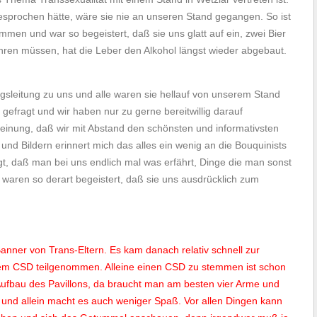
esprochen hätte, wäre sie nie an unseren Stand gegangen. So ist
men und war so begeistert, daß sie uns glatt auf ein, zwei Bier
ahren müssen, hat die Leber den Alkohol längst wieder abgebaut.
sleitung zu uns und alle waren sie hellauf von unserem Stand
gefragt und wir haben nur zu gerne bereitwillig darauf
 Meinung, daß wir mit Abstand den schönsten und informativsten
und Bildern erinnert mich das alles ein wenig an die Bouquinists
gt, daß man bei uns endlich mal was erfährt, Dinge die man sonst
waren so derart begeistert, daß sie uns ausdrücklich zum
)
nner von Trans-Eltern. Es kam danach relativ schnell zur
nem CSD teilgenommen. Alleine einen CSD zu stemmen ist schon
Aufbau des Pavillons, da braucht man am besten vier Arme und
 und allein macht es auch weniger Spaß. Vor allen Dingen kann