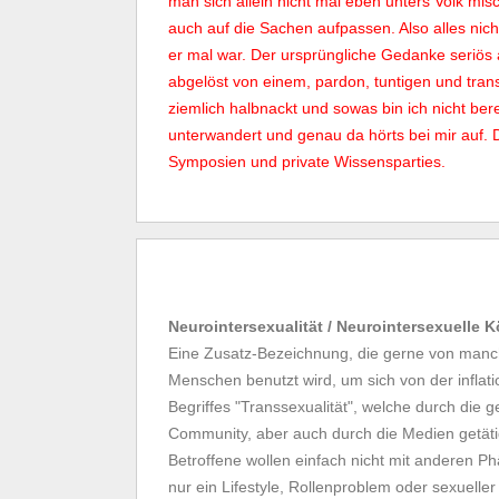
man sich allein nicht mal eben unters Volk m
auch auf die Sachen aufpassen. Also alles nich
er mal war. Der ursprüngliche Gedanke seriös
abgelöst von einem, pardon, tuntigen und tran
ziemlich halbnackt und sowas bin ich nicht be
unterwandert und genau da hörts bei mir auf. 
Symposien und private Wissensparties.
Neurointersexualität / Neurointersexuelle 
Eine Zusatz-Bezeichnung, die gerne von manch
Menschen benutzt wird, um sich von der infla
Begriffes "Transsexualität", welche durch die g
Community, aber auch durch die Medien getäti
Betroffene wollen einfach nicht mit anderen 
nur ein Lifestyle, Rollenproblem oder sexueller