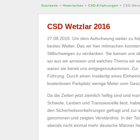
Startseite
>
Historisches
>
CSD-Erfahrungen
>
CSD Wetz
CSD Wetzlar 2016
27.08.2016: Um dem Aufschwung weiter zu folg
bestes Wetter. Das wir hier mitmachen konnt
Stillschweigen zu verdanken. Sie kamen uns ab
wo aus wir anreisen und welches Thema wir ve
waren sie bereit uns entgegenzukommen. Zur ne
Führung. Durch einen Insidertip eines Einheim
kostenlosen Parkplatz wenige Meter vom Gesc
Da die Zeiten jetzt ziemlich heftig sind und ma
Schwule, Lesben und Transsexuelle liest, hab
den Sicherheitsvorkehrungen gefragt und zur
genommen und zeigten Verständnis. In der Tat
abends nicht einmal mehr deutsche Männer her