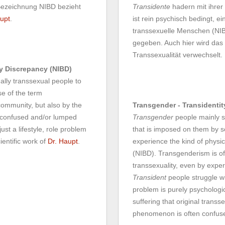
Bezeichnung NIBD bezieht
Transidente
hadern mit ihrer
upt
.
ist rein psychisch bedingt, e
transsexuelle Menschen (NIBD
gegeben. Auch hier wird das
Transsexualität verwechselt.
dy Discrepancy (NIBD)
nally transsexual people to
se of the term
community, but also by the
Transgender - Transidentit
e confused and/or lumped
Transgender
people mainly st
st a lifestyle, role problem
that is imposed on them by s
ientific work of
Dr. Haupt
.
experience the kind of physica
(NIBD). Transgenderism is of
transsexuality, even by exper
Transident
people struggle wi
problem is purely psychologic
suffering that original trans
phenomenon is often confused