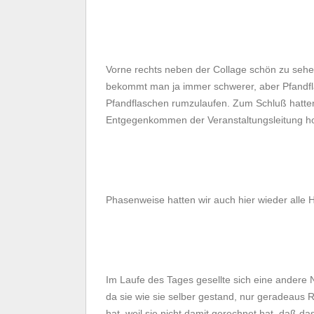
Vorne rechts neben der Collage schön zu seh
bekommt man ja immer schwerer, aber Pfandflas
Pfandflaschen rumzulaufen. Zum Schluß hatten
Entgegenkommen der Veranstaltungsleitung ho
Phasenweise hatten wir auch hier wieder alle H
Im Laufe des Tages gesellte sich eine andere 
da sie wie sie selber gestand, nur geradeaus R
hat, weil sie nicht damit gerechnet hat, daß da