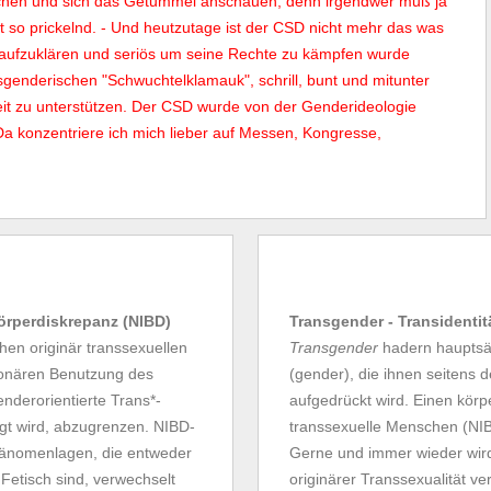
ischen und sich das Getummel anschauen, denn irgendwer muß ja
t so prickelnd. - Und heutzutage ist der CSD nicht mehr das was
 aufzuklären und seriös um seine Rechte zu kämpfen wurde
sgenderischen "Schwuchtelklamauk", schrill, bunt und mitunter
reit zu unterstützen. Der CSD wurde von der Genderideologie
Da konzentriere ich mich lieber auf Messen, Kongresse,
Körperdiskrepanz (NIBD)
Transgender - Transidentit
en originär transsexuellen
Transgender
hadern hauptsäc
tionären Benutzung des
(gender), die ihnen seitens 
enderorientierte Trans*-
aufgedrückt wird. Einen körpe
gt wird, abzugrenzen. NIBD-
transsexuelle Menschen (NIBD
Phänomenlagen, die entweder
Gerne und immer wieder wir
 Fetisch sind, verwechselt
originärer Transsexualität ve