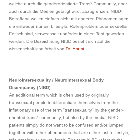
welche durch die genderorientierte Trans*-Community, aber
auch durch die Medien getätigt wird, abzugrenzen. NIBD-
Betroffene wollen einfach nicht mit anderen Phänomenlagen,
die entweder nur ein Lifestyle, Rollenproblem oder sexueller
Fetisch sind, verwechselt und/oder in einen Topf geworfen
werden. Die Bezeichnung NIBD bezieht sich auf die
wissenschaftliche Arbeit von
Dr. Haupt
.
Neurointersexuality / Neurointersexual Body
Discrepancy (NIBD)
An additional term which is often used by originally
transsexual people to differentiate themselves from the
inflationary use of the term "transsexuality" by the gender-
oriented trans* community, but also by the media. NIBD
patients simply do not want to be confused and/or lumped
together with other phenomena that are either just a lifestyle,
role problem or sexual fetish. The term NIBD refers to the