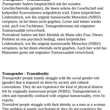
Transgender
hadern hauptsächlich mit der sozialen
Geschlechterrolle (gender), die ihnen seitens der Gesellschaft und
kulturellen Konventionen aufgedrückt wird. Einen körperlichen
Leidensdruck, wie ihn originär transsexuelle Menschen (NIBD)
verspüren, ist bei ihnen nicht gegeben. Gerne und immer wieder
wird, auch von Fachleuten, Transgenderismus mit originärer
Transsexualität verwechselt.
Transidente
hadern mit ihrer Identität als Mann oder Frau. Dieses
Problem ist rein psychisch bedingt, einen körperlichen
Leidensdruck, wie ihn originär transsexuelle Menschen (NIBD)
verspüren, ist bei ihnen ebenfalls nicht gegeben. Auch hier wird das
Phänomen gerne mit originärer Transsexualität verwechselt.
Transgender - Transidentity
Transgender
people mainly struggle with the social gender role
(gender) that is imposed on them by society and cultural
conventions. They do not experience the kind of physical distress
felt by originally transsexual people (NIBD). Transgenderism is
often and repeatedly confused with original transsexuality, even by
experts.
Transident
people struggle with their identity as a man or a woman.
This problem is purely psychological; they do not experience the