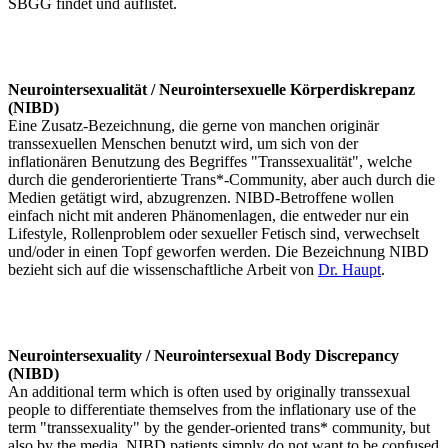
SBGG findet und auflistet.
Neurointersexualität / Neurointersexuelle Körperdiskrepanz
(NIBD)
Eine Zusatz-Bezeichnung, die gerne von manchen originär
transsexuellen Menschen benutzt wird, um sich von der
inflationären Benutzung des Begriffes "Transsexualität", welche
durch die genderorientierte Trans*-Community, aber auch durch die
Medien getätigt wird, abzugrenzen. NIBD-Betroffene wollen
einfach nicht mit anderen Phänomenlagen, die entweder nur ein
Lifestyle, Rollenproblem oder sexueller Fetisch sind, verwechselt
und/oder in einen Topf geworfen werden. Die Bezeichnung NIBD
bezieht sich auf die wissenschaftliche Arbeit von
Dr. Haupt
.
Neurointersexuality / Neurointersexual Body Discrepancy
(NIBD)
An additional term which is often used by originally transsexual
people to differentiate themselves from the inflationary use of the
term "transsexuality" by the gender-oriented trans* community, but
also by the media. NIBD patients simply do not want to be confused