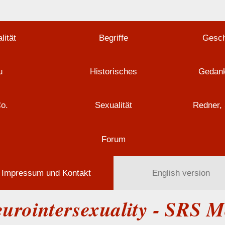
lität
Begriffe
Gesch
u
Historisches
Gedank
Co.
Sexualität
Redner, 
Forum
Impressum und Kontakt
English version
urointersexuality - SRS 