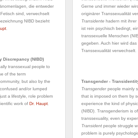
Phänomenlagen, die entweder
Gerne und immer wieder wir
 Fetisch sind, verwechselt
originärer Transsexualität ve
Bezeichnung NIBD bezieht
Transidente
hadern mit ihrer
upt
.
ist rein psychisch bedingt, e
transsexuelle Menschen (NIBD
gegeben. Auch hier wird das
Transsexualität verwechselt.
dy Discrepancy (NIBD)
nally transsexual people to
se of the term
community, but also by the
Transgender - Transidentit
e confused and/or lumped
Transgender
people mainly st
st a lifestyle, role problem
that is imposed on them by s
ientific work of
Dr. Haupt
.
experience the kind of physica
(NIBD). Transgenderism is of
transsexuality, even by exper
Transident
people struggle wi
problem is purely psychologic