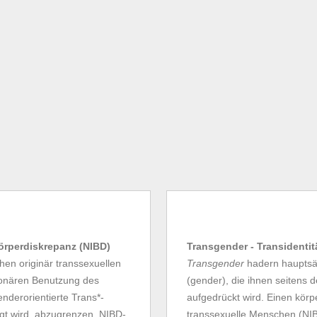
Körperdiskrepanz (NIBD)
Transgender - Transidentit
en originär transsexuellen
Transgender
hadern hauptsäc
tionären Benutzung des
(gender), die ihnen seitens 
enderorientierte Trans*-
aufgedrückt wird. Einen körpe
gt wird, abzugrenzen. NIBD-
transsexuelle Menschen (NIBD