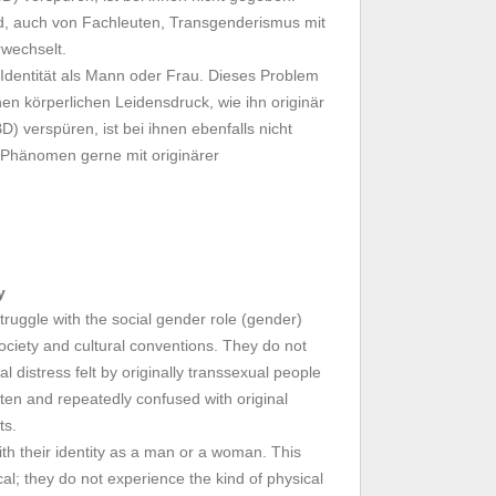
d, auch von Fachleuten, Transgenderismus mit
rwechselt.
 Identität als Mann oder Frau. Dieses Problem
inen körperlichen Leidensdruck, wie ihn originär
) verspüren, ist bei ihnen ebenfalls nicht
 Phänomen gerne mit originärer
y
ruggle with the social gender role (gender)
ociety and cultural conventions. They do not
l distress felt by originally transsexual people
ten and repeatedly confused with original
ts.
th their identity as a man or a woman. This
al; they do not experience the kind of physical