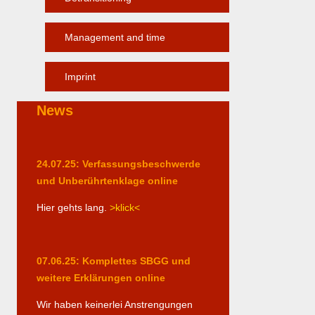
Management and time
Imprint
News
24.07.25: Verfassungsbeschwerde
und Unberührtenklage online
Hier gehts lang.
>klick<
07.06.25: Komplettes SBGG und
weitere Erklärungen online
Wir haben keinerlei Anstrengungen