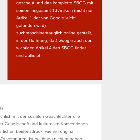
gescheut und das komplette SBGG mit
seinen insgesamt 13 Artikeln (nicht nur
Artikel 1 der von Google leicht
gefunden wird)
suchmaschinentauglich online gestellt,
in der Hoffnung, daß Google auch den
wichtigen Artikel 4 des SBGG findet
und auflistet.
ät
hlich mit der sozialen Geschlechterrolle
der Gesellschaft und kulturellen Konventionen
rlichen Leidensdruck, wie ihn originär
) verspüren, ist bei ihnen nicht gegeben.