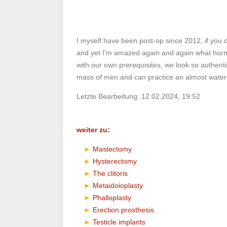
I myself have been post-op since 2012, if you d
and yet I'm amazed again and again what hormo
with our own prerequisites, we look so authent
mass of men and can practice an almost watertig
Letzte Bearbeitung: 12.02.2024, 19:52
weiter zu:
Mastectomy
Hysterectomy
The clitoris
Metaidoioplasty
Phalloplasty
Erection prosthesis
Testicle implants