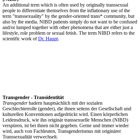
An additional term which is often used by originally transsexual
people to differentiate themselves from the inflationary use of the
term "transsexuality" by the gender-oriented trans* community, but
also by the media. NIBD patients simply do not want to be confused
and/or lumped together with other phenomena that are either just a
lifestyle, role problem or sexual fetish. The term NIBD refers to the
scientific work of
Dr. Haupt
.
Transgender - Transidentität
Transgender
hadern hauptsächlich mit der sozialen
Geschlechterrolle (gender), die ihnen seitens der Gesellschaft und
kulturellen Konventionen aufgedrückt wird. Einen körperlichen
Leidensdruck, wie ihn originär transsexuelle Menschen (NIBD)
verspüren, ist bei ihnen nicht gegeben. Gerne und immer wieder
wird, auch von Fachleuten, Transgenderismus mit originärer
Transsexualität verwechselt.