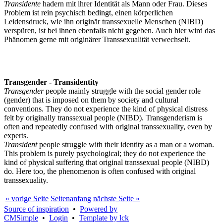
Transidente
hadern mit ihrer Identität als Mann oder Frau. Dieses
Problem ist rein psychisch bedingt, einen körperlichen
Leidensdruck, wie ihn originär transsexuelle Menschen (NIBD)
verspüren, ist bei ihnen ebenfalls nicht gegeben. Auch hier wird das
Phänomen gerne mit originärer Transsexualität verwechselt.
Transgender - Transidentity
Transgender
people mainly struggle with the social gender role
(gender) that is imposed on them by society and cultural
conventions. They do not experience the kind of physical distress
felt by originally transsexual people (NIBD). Transgenderism is
often and repeatedly confused with original transsexuality, even by
experts.
Transident
people struggle with their identity as a man or a woman.
This problem is purely psychological; they do not experience the
kind of physical suffering that original transsexual people (NIBD)
do. Here too, the phenomenon is often confused with original
transsexuality.
« vorige Seite
Seitenanfang
nächste Seite »
Source of inspiration
•
Powered by
CMSimple
•
Login
•
Template by lck