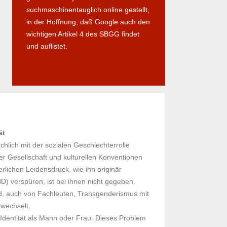
suchmaschinentauglich online gestellt,
in der Hoffnung, daß Google auch den
wichtigen Artikel 4 des SBGG findet
und auflistet.
ät
hlich mit der sozialen Geschlechterrolle
der Gesellschaft und kulturellen Konventionen
rlichen Leidensdruck, wie ihn originär
) verspüren, ist bei ihnen nicht gegeben.
d, auch von Fachleuten, Transgenderismus mit
rwechselt.
 Identität als Mann oder Frau. Dieses Problem