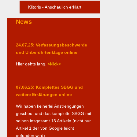
Klitoris - Anschaulich erklärt
News
24.07.25: Verfassungsbeschwerde
und Unberührtenklage online
Hier gehts lang.
>klick<
07.06.25: Komplettes SBGG und
weitere Erklärungen online
Wir haben keinerlei Anstrengungen
gescheut und das komplette SBGG mit
seinen insgesamt 13 Artikeln (nicht nur
Artikel 1 der von Google leicht
gefunden wird)