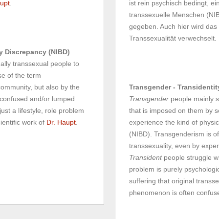
upt
.
ist rein psychisch bedingt, e
transsexuelle Menschen (NIBD
gegeben. Auch hier wird das
Transsexualität verwechselt.
dy Discrepancy (NIBD)
nally transsexual people to
se of the term
community, but also by the
Transgender - Transidentit
e confused and/or lumped
Transgender
people mainly st
st a lifestyle, role problem
that is imposed on them by s
ientific work of
Dr. Haupt
.
experience the kind of physica
(NIBD). Transgenderism is of
transsexuality, even by exper
Transident
people struggle wi
problem is purely psychologic
suffering that original trans
phenomenon is often confused