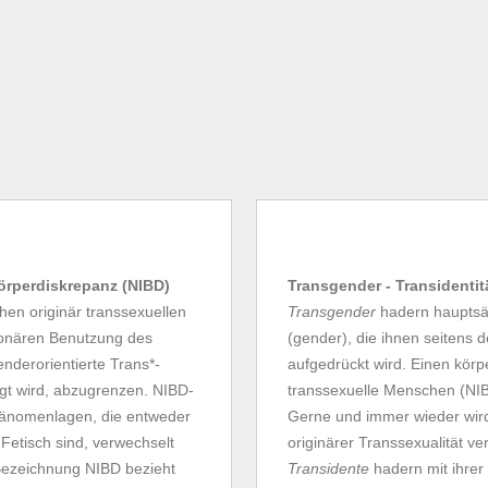
Körperdiskrepanz (NIBD)
Transgender - Transidentit
en originär transsexuellen
Transgender
hadern hauptsäc
tionären Benutzung des
(gender), die ihnen seitens 
enderorientierte Trans*-
aufgedrückt wird. Einen körpe
gt wird, abzugrenzen. NIBD-
transsexuelle Menschen (NIBD
Phänomenlagen, die entweder
Gerne und immer wieder wir
 Fetisch sind, verwechselt
originärer Transsexualität ve
Bezeichnung NIBD bezieht
Transidente
hadern mit ihrer