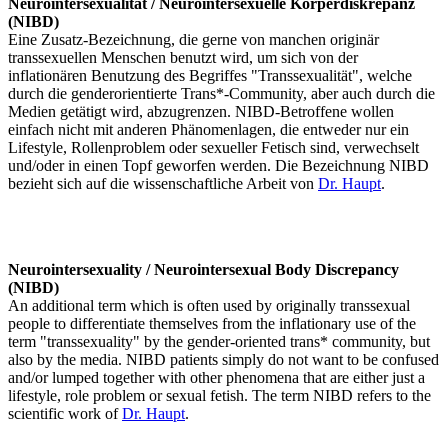
Neurointersexualität / Neurointersexuelle Körperdiskrepanz
(NIBD)
Eine Zusatz-Bezeichnung, die gerne von manchen originär
transsexuellen Menschen benutzt wird, um sich von der
inflationären Benutzung des Begriffes "Transsexualität", welche
durch die genderorientierte Trans*-Community, aber auch durch die
Medien getätigt wird, abzugrenzen. NIBD-Betroffene wollen
einfach nicht mit anderen Phänomenlagen, die entweder nur ein
Lifestyle, Rollenproblem oder sexueller Fetisch sind, verwechselt
und/oder in einen Topf geworfen werden. Die Bezeichnung NIBD
bezieht sich auf die wissenschaftliche Arbeit von
Dr. Haupt
.
Neurointersexuality / Neurointersexual Body Discrepancy
(NIBD)
An additional term which is often used by originally transsexual
people to differentiate themselves from the inflationary use of the
term "transsexuality" by the gender-oriented trans* community, but
also by the media. NIBD patients simply do not want to be confused
and/or lumped together with other phenomena that are either just a
lifestyle, role problem or sexual fetish. The term NIBD refers to the
scientific work of
Dr. Haupt
.