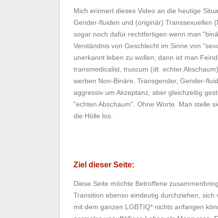
Mich erinnert dieses Video an die heutige Sit
Gender-fluiden und (originär) Transsexuellen (
sogar noch dafür rechtfertigen wenn man "binär
Verständnis von Geschlecht im Sinne von "sex
unerkannt leben zu wollen, dann ist man Fein
transmedicalist, truscum (dt. echter Abschau
werben Non-Binäre, Transgender, Gender-fluide
aggressiv um Akzeptanz, aber gleichzeitig gest
"echten Abschaum". Ohne Worte. Man stelle si
die Hölle los.
Ziel dieser Seite:
Diese Seite möchte Betroffene zusammenbringen
Transition ebenso eindeutig durchziehen, sic
mit dem ganzen LGBTIQ* nichts anfangen könn