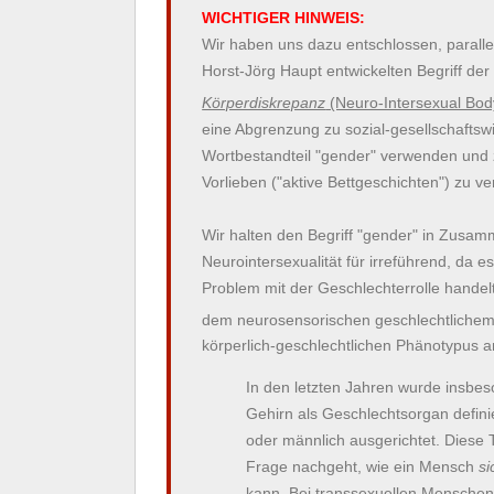
WICHTIGER HINWEIS:
Wir haben uns dazu entschlossen, parallel
Horst-Jörg Haupt entwickelten Begriff de
Körperdiskrepanz
(Neuro-Intersexual Bod
eine Abgrenzung zu sozial-gesellschaftswi
Wortbestandteil "gender" verwenden und z
Vorlieben ("aktive Bettgeschichten") zu v
Wir halten den Begriff "gender" in Zusamm
Neurointersexualität für irreführend, da 
Problem mit der Geschlechterrolle hande
dem neurosensorischen geschlechtliche
körperlich-geschlechtlichen Phänotypus a
In den letzten Jahren wurde insbe
Gehirn als Geschlechtsorgan definier
oder männlich ausgerichtet. Diese 
Frage nachgeht, wie ein Mensch
si
kann. Bei transsexuellen Menschen,