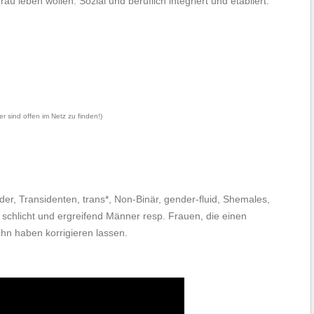
u leben wollen. Sozial und beruflich integriert und etabliert.
r sind offen im Netz zu finden!)
er, Transidenten, trans*, Non-Binär, gender-fluid, Shemales,
 schlicht und ergreifend Männer resp. Frauen, die einen
ihn haben korrigieren lassen.