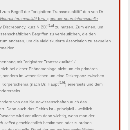
 zum Begriff der "originären Transsexualität" den von Dr.
r
Neurointersexualität
bzw. genauer
neurointersexuelle
[1a]
y Discrepancy, kurz NIBD)
zu nutzen. Zum einen, um
ssenschaftlichen Begriffen zu verdeutlichen, die den
um anderen, um die vieldiskutierte Assoziation zu sexuellen
ermeiden.
enhang mit "originärer Transsexualität" /
es sich bei dieser Phänomenlage nicht um ein primäres
lt, sondern im wesentlichen um eine Diskrepanz zwischen
[1b]
m Körperschema (nach Dr. Haupt
) einerseits und dem
ndererseits.
sondere von den Neurowissenschaften auch das
t. Denn auch das Gehirn ist - prinzipiell - weiblich
Tatsache wird vor allem dann wichtig, wenn man der
ch selbst
geschlechtlich bestimmen oder zuordnen
 so der aktuelle Stand der neurowissenschaftlichen