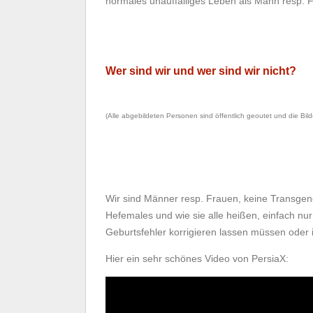
normales unauffälliges Leben als Mann resp. Fra
Wer sind wir und wer sind wir nicht?
(Alle abgebildeten Personen sind öffentlich geoutet und die Bilde
Wir sind Männer resp. Frauen, keine Transgend
Hefemales und wie sie alle heißen, einfach nur
Geburtsfehler korrigieren lassen müssen oder 
Hier ein sehr schönes Video von PersiaX: