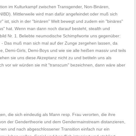
uation im Kulturkampf zwischen Transgender, Non-Binären,
NIBD). Mittlerweile wird man dafür angefeindet oder muß sich
" ist, sich in der "binären" Welt bewegt und zudem ein "binäres"
us" hat. Wenn man dann noch darauf besteht, stealth und
dbild Nr. 1. Beliebte neumodische Schimpfworte uns gegenüber:
m) - Das muß man sich mal auf der Zunge zergehen lassen, da
, Demi-Girls, Demi-Boys und wie sie alle heißen massiv und teils
ehen sie uns diese Akzeptanz nicht zu und betiteln uns als
ch vor wir würden sie mit "transcum" bezeichnen, dann wäre aber
, die sich eindeutig als Mann resp. Frau verorten, die ihre
h von der Gendertheorie und dem Gendermainstream distanzieren,
en und nach abgeschlossener Transition einfach nur ein