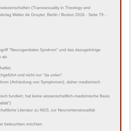
owissenschaften (Transsexuality in Theology and
erlag Walter de Gruyter, Berlin / Boston 2016 - Seite 79 -
griff "Neurogenitales Syndrom" und das dazugehörige
 ab:
haftet.
chgeführt und nicht nur "da unten".
drom (Anhäufung von Symptomen), daher medizinisch
nisch fundiert, hat keine wissenschaftlich-medizinische Basis
ität")
haftliche Literatur zu NGS, zur Neurointersexualität
her beleuchten möchten.