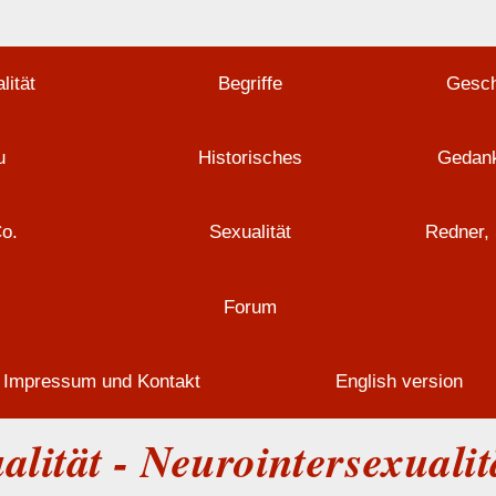
lität
Begriffe
Gesch
u
Historisches
Gedank
Co.
Sexualität
Redner, 
Forum
Impressum und Kontakt
English version
alität - Neurointersexuali