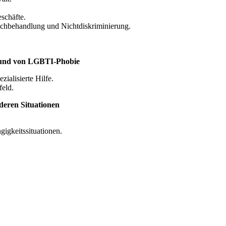
eschäfte.
eichbehandlung und Nichtdiskriminierung.
rund von LGBTI-Phobie
ialisierte Hilfe.
eld.
eren Situationen
igkeitssituationen.