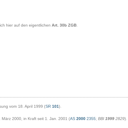
ich hier auf den eigentlichen
Art. 30b ZGB
.
sung vom 18. April 1999 (
SR
101
).
ärz 2000, in Kraft seit 1. Jan. 2001 (
AS
2000
2355
;
BBl
1999
2829
).