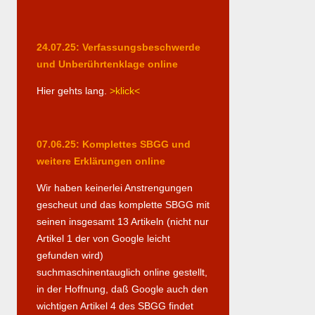
24.07.25: Verfassungsbeschwerde
und Unberührtenklage online
Hier gehts lang.
>klick<
07.06.25: Komplettes SBGG und
weitere Erklärungen online
Wir haben keinerlei Anstrengungen
gescheut und das komplette SBGG mit
seinen insgesamt 13 Artikeln (nicht nur
Artikel 1 der von Google leicht
gefunden wird)
suchmaschinentauglich online gestellt,
in der Hoffnung, daß Google auch den
wichtigen Artikel 4 des SBGG findet