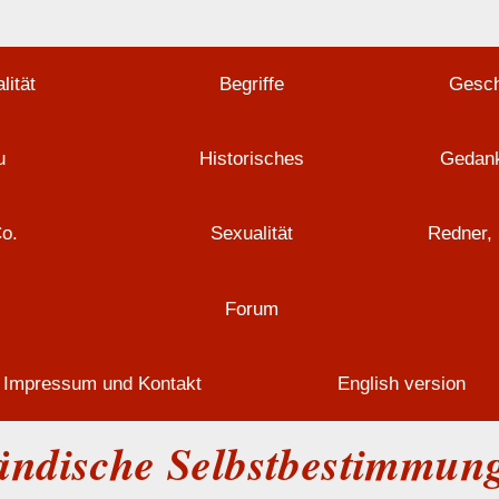
lität
Begriffe
Gesch
u
Historisches
Gedank
Co.
Sexualität
Redner, 
Forum
Impressum und Kontakt
English version
ländische Selbstbestimmung