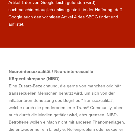
Artikel 1 der von Google leicht gefunden wird)
suchmaschinentauglich online gestellt, in der Hoffnung, daß
Google auch den wichtigen Artikel 4 des SBGG findet und
auflistet.
Neurointersexualität / Neurointersexuelle
Körperdiskrepanz (NIBD)
Eine Zusatz-Bezeichnung, die gerne von manchen originär
transsexuellen Menschen benutzt wird, um sich von der
inflationären Benutzung des Begriffes "Transsexualität",
welche durch die genderorientierte Trans*-Community, aber
auch durch die Medien getätigt wird, abzugrenzen. NIBD-
Betroffene wollen einfach nicht mit anderen Phänomenlagen,
die entweder nur ein Lifestyle, Rollenproblem oder sexueller