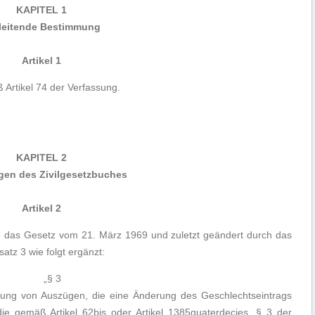
KAPITEL 1
leitende Bestimmung
Artikel 1
Artikel 74 der Verfassung.
KAPITEL 2
en des Zivilgesetzbuches
Artikel 2
rch das Gesetz vom 21. März 1969 und zuletzt geändert durch das
atz 3 wie folgt ergänzt:
„§ 3
llung von Auszügen, die eine Änderung des Geschlechtseintrags
 die gemäß Artikel 62bis oder Artikel 1385quaterdecies, § 3 der