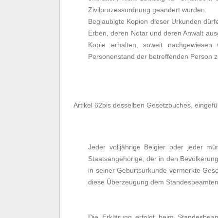
Zivilprozessordnung geändert wurden.
Beglaubigte Kopien dieser Urkunden dürfen
Erben, deren Notar und deren Anwalt aus
Kopie erhalten, soweit nachgewiesen 
Personenstand der betreffenden Person
Artikel 62bis desselben Gesetzbuches, eingefü
Jeder volljährige Belgier oder jeder m
Staatsangehörige, der in den Bevölkerungs
in seiner Geburtsurkunde vermerkte Geschl
diese Überzeugung dem Standesbeamten 
Die Erklärung erfolgt beim Standesbea