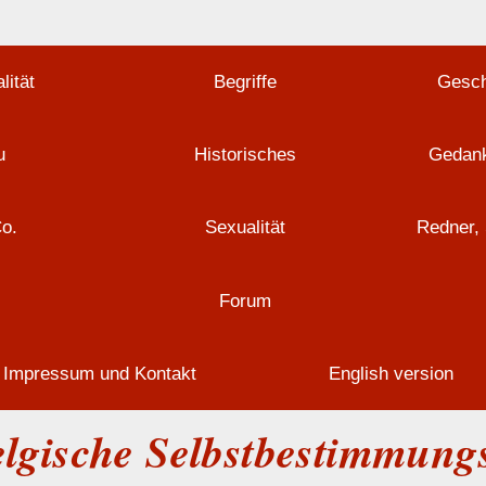
lität
Begriffe
Gesch
u
Historisches
Gedank
Co.
Sexualität
Redner, 
Forum
Impressum und Kontakt
English version
lgische Selbstbestimmung