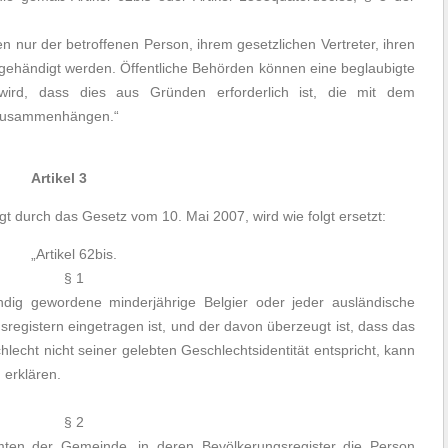
 nur der betroffenen Person, ihrem gesetzlichen Vertreter, ihren
gehändigt werden. Öffentliche Behörden können eine beglaubigte
wird, dass dies aus Gründen erforderlich ist, die mit dem
 zusammenhängen.“
Artikel 3
gt durch das Gesetz vom 10. Mai 2007, wird wie folgt ersetzt:
„Artikel 62bis.
§ 1
ündig gewordene minderjährige Belgier oder jeder ausländische
registern eingetragen ist, und der davon überzeugt ist, dass das
echt nicht seiner gelebten Geschlechtsidentität entspricht, kann
erklären.
§ 2
mten der Gemeinde, in deren Bevölkerungsregister die Person