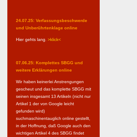
24.07.25: Verfassungsbeschwerde
und Unberührtenklage online
Hier gehts lang.
>klick<
07.06.25: Komplettes SBGG und
weitere Erklärungen online
Wir haben keinerlei Anstrengungen
gescheut und das komplette SBGG mit
seinen insgesamt 13 Artikeln (nicht nur
Artikel 1 der von Google leicht
gefunden wird)
suchmaschinentauglich online gestellt,
in der Hoffnung, daß Google auch den
wichtigen Artikel 4 des SBGG findet