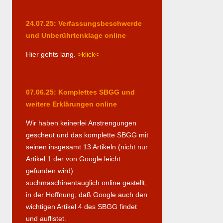
24.07.25: Verfassungsbeschwerde
und Unberührtenklage online
Hier gehts lang.
>klick<
07.06.25: Komplettes SBGG und
weitere Erklärungen online
Wir haben keinerlei Anstrengungen
gescheut und das komplette SBGG mit
seinen insgesamt 13 Artikeln (nicht nur
Artikel 1 der von Google leicht
gefunden wird)
suchmaschinentauglich online gestellt,
in der Hoffnung, daß Google auch den
wichtigen Artikel 4 des SBGG findet
und auflistet.