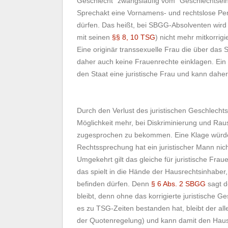
Geschlecht" zwangsläufig vom "Geschlechtsein
Sprechakt eine Vornamens- und rechtslose Pe
dürfen. Das heißt, bei SBGG-Absolventen wird
mit seinen
§§ 8, 10 TSG
) nicht mehr mitkorrigie
Eine originär transsexuelle Frau die über das 
daher auch keine Frauenrechte einklagen. Ein 
den Staat eine juristische Frau und kann dahe
Durch den Verlust des juristischen Geschlechts
Möglichkeit mehr, bei Diskriminierung und Ra
zugesprochen zu bekommen. Eine Klage würde 
Rechtssprechung hat ein juristischer Mann nic
Umgekehrt gilt das gleiche für juristische Fraue
das spielt in die Hände der Hausrechtsinhaber
befinden dürfen. Denn
§ 6 Abs. 2 SBGG
sagt d
bleibt, denn ohne das korrigierte juristische 
es zu TSG-Zeiten bestanden hat, bleibt der all
der Quotenregelung) und kann damit den Haus