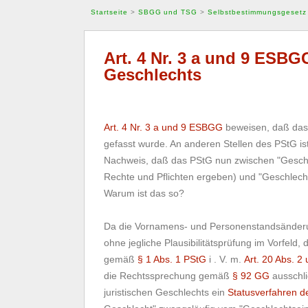
Startseite
>
SBGG und TSG
>
Selbstbestimmungsgesetz
Art. 4 Nr. 3 a und 9 ESBGG
Geschlechts
Art. 4 Nr. 3 a und 9 ESBGG
beweisen, daß das
gefasst wurde. An anderen Stellen des PStG is
Nachweis, daß das PStG nun zwischen "Geschle
Rechte und Pflichten ergeben) und "Geschlech
Warum ist das so?
Da die Vornamens- und Personenstandsänderung
ohne jegliche Plausibilitätsprüfung im Vorfeld
gemäß
§ 1 Abs. 1 PStG
i . V. m.
Art. 20 Abs. 2
die Rechtssprechung gemäß
§ 92 GG
ausschli
juristischen Geschlechts ein
Statusverfahren de