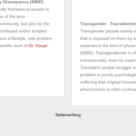
dy Discrepancy (NIBD)
nally transsexual people to
se of the term
community, but also by the
Transgender - Transidentit
e confused and/or lumped
Transgender
people mainly st
st a lifestyle, role problem
that is imposed on them by s
ientific work of
Dr. Haupt
.
experience the kind of physica
(NIBD). Transgenderism is of
transsexuality, even by exper
Transident
people struggle wi
problem is purely psychologic
suffering that original trans
phenomenon is often confused
Seitenanfang