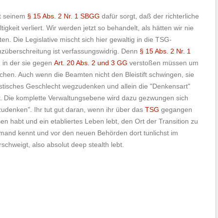
t seinem
§ 15 Abs. 2 Nr. 1 SBGG
dafür sorgt, daß der richterliche
eit verliert. Wir werden jetzt so behandelt, als hätten wir nie
ten. Die Legislative mischt sich hier gewaltig in die TSG-
nzüberschreitung ist verfassungswidrig. Denn
§ 15 Abs. 2 Nr. 1
n in der sie gegen
Art. 20 Abs. 2 und 3 GG
verstoßen müssen um
en. Auch wenn die Beamten nicht den Bleistift schwingen, sie
istisches Geschlecht wegzudenken und allein die "Denkensart"
r. Die komplette Verwaltungsebene wird dazu gezwungen sich
zudenken". Ihr tut gut daran, wenn ihr über das
TSG
gegangen
en habt und ein etabliertes Leben lebt, den Ort der Transition zu
emand kennt und vor den neuen Behörden dort tunlichst im
chweigt, also absolut deep stealth lebt.