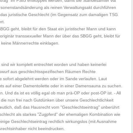
trag" im PStG entkoppelt werden, damit die Standesämter via
rsonenstandsänderung als reinen Verwaltungsakt durchführen
 das juristische Geschlecht (im Gegensatz zum damaligen TSG
rt.
SBGG geht, bleibt für den Staat ein juristischer Mann und kann
originär transsexueller Mann der über das SBGG geht, bleibt für
r keine Männerrechte einklagen.
 sind wir komplett entrechtet worden und haben keinerlei
uswurf aus geschlechtsspezifischen Räumen Rechte
sofort abgelehnt werden oder im Sande verlaufen. Laut
hts auf einer Damentoilette oder in einer Damensauna zu suchen.
n. Und da ist es völlig egal ob man prä-OP oder post-OP ist. - All
, die nun frei nach Gutdünken über unsere Geschlechtlichkeit
eutlich, daß das Hausrecht vom "Geschlechtseintrag" unberührt
Geschlecht als starkes "Zugpferd" der ehemaligen Kombination wie
einige Geschlechtseintrag rechtlich wirkungslos (mit Ausnahme
rechtsinhaber nicht beeindrucken.