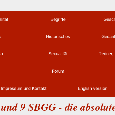
lität
Begriffe
Gesch
u
Historisches
Gedank
Co.
Sexualität
Redner, 
Forum
Impressum und Kontakt
English version
a und 9 SBGG - die absolu