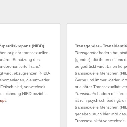
Körperdiskrepanz (NIBD)
Transgender - Transidentit
en originär transsexuellen
Transgender
hadern hauptsäc
tionären Benutzung des
(gender), die ihnen seitens 
enderorientierte Trans*-
aufgedrückt wird. Einen körpe
gt wird, abzugrenzen. NIBD-
transsexuelle Menschen (NIBD
Phänomenlagen, die entweder
Gerne und immer wieder wir
 Fetisch sind, verwechselt
originärer Transsexualität ve
Bezeichnung NIBD bezieht
Transidente
hadern mit ihrer
upt
.
ist rein psychisch bedingt, e
transsexuelle Menschen (NIBD
gegeben. Auch hier wird das
Transsexualität verwechselt.