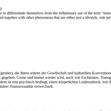
)
e to differentiate themselves from the inflationary use of the term "tra
together with other phenomena that are either just a lifestyle, role pro
(gender), die ihnen seitens der Gesellschaft und kulturellen Konventi
ht gegeben. Gerne und immer wieder wird, auch von Fachleuten, Transge
blem ist rein psychisch bedingt, einen körperlichen Leidensdruck, wie 
närer Transsexualität verwechselt.