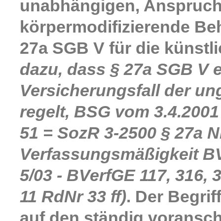
unabhängigen, Anspruch
körpermodifizierende Beh
27a SGB V für die künstl
dazu, dass § 27a SGB V 
Versicherungsfall der un
regelt, BSG vom 3.4.2001
51 = SozR 3-2500 § 27a Nr
Verfassungsmäßigkeit BV
5/03 - BVerfGE 117, 316, 
11 RdNr 33 ff)
. Der Begrif
auf den ständig voransc