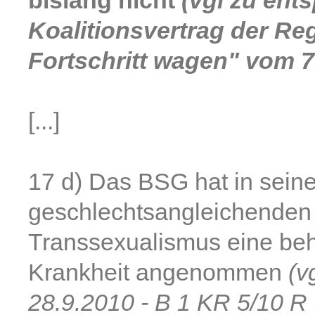
bislang nicht
(vgl zu en
Koalitionsvertrag der Re
Fortschritt wagen" vom 7
[...]
17 d) Das BSG hat in sein
geschlechtsangleichenden
Transsexualismus eine be
Krankheit angenommen
(v
28.9.2010 - B 1 KR 5/10 R