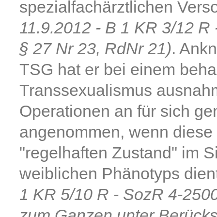
spezialfachärztlichen Vers
11.9.2012 - B 1 KR 3/12 R
§ 27 Nr 23, RdNr 21)
. Ank
TSG hat er bei einem beha
Transsexualismus ausnahm
Operationen an für sich 
angenommen, wenn diese 
"regelhaften Zustand" im 
weiblichen Phänotyps die
1 KR 5/10 R - SozR 4-2500
zum Ganzen unter Berücksi