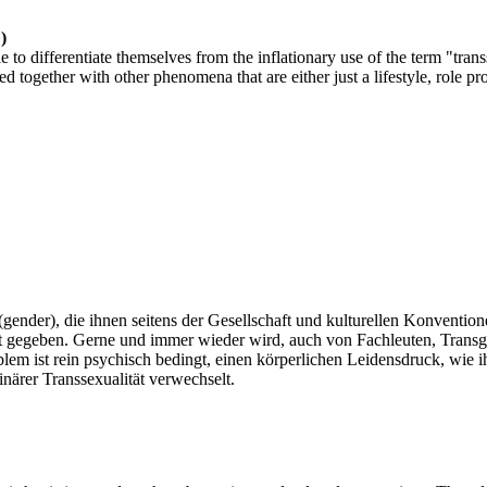
)
e to differentiate themselves from the inflationary use of the term "tra
together with other phenomena that are either just a lifestyle, role pro
(gender), die ihnen seitens der Gesellschaft und kulturellen Konventi
ht gegeben. Gerne und immer wieder wird, auch von Fachleuten, Transge
blem ist rein psychisch bedingt, einen körperlichen Leidensdruck, wie 
närer Transsexualität verwechselt.