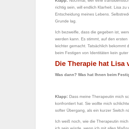
Klapp:
Nochmal, wer eine transidentisch
richtig sein, will endlich Klarheit. Lisa
Entscheidung meines Lebens. Selbstred
Grunde lag.
Ich bezweifle, dass die gegeben ist, wen
werden kann. Es stimmt, auf den ersten 
leichter gemacht. Tatsächlich bekommt d
beim Festigen von Identitäten kein guter
Die Therapie hat Lisa
Was dann? Was hat Ihnen beim Festige
Klapp:
Dass meine Therapeutin mich scho
konfrontiert hat. Sie wollte mich schlich
softer Übergang, als ein kurzer Switch n
Ich weiß noch, wie die Therapeutin mich 
ich sein würde, wenn ich mit allen Ma