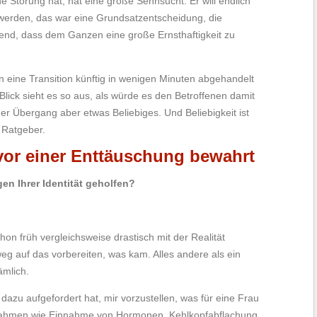
e Störung hat, hat eine große Sehnsucht. Er will endlich
 zu werden, das war eine Grundsatzentscheidung, die
end, dass dem Ganzen eine große Ernsthaftigkeit zu
n eine Transition künftig in wenigen Minuten abgehandelt
Blick sieht es so aus, als würde es den Betroffenen damit
er Übergang aber etwas Beliebiges. Und Beliebigkeit ist
 Ratgeber.
 vor einer Enttäuschung bewahrt
n Ihrer Identität geholfen?
n früh vergleichsweise drastisch mit der Realität
tweg auf das vorbereiten, was kam. Alles andere als ein
ämlich.
dazu aufgefordert hat, mir vorzustellen, was für eine Frau
ßnahmen wie Einnahme von Hormonen, Kehlkopfabflachung