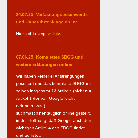
24.07.25: Verfassungsbeschwerde
und Unberührtenklage online
Hier gehts lang.
>klick<
07.06.25: Komplettes SBGG und
weitere Erklärungen online
Wir haben keinerlei Anstrengungen
gescheut und das komplette SBGG mit
seinen insgesamt 13 Artikeln (nicht nur
Artikel 1 der von Google leicht
gefunden wird)
suchmaschinentauglich online gestellt,
in der Hoffnung, daß Google auch den
wichtigen Artikel 4 des SBGG findet
und auflistet.