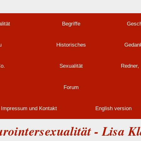
lität
Begriffe
Gesch
u
Historisches
Gedank
Co.
Sexualität
Redner, 
Forum
Impressum und Kontakt
English version
rointersexualität - Lisa K