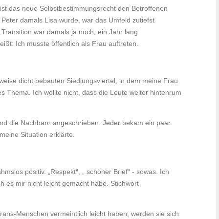
eist das neue Selbstbestimmungsrecht den Betroffenen
 Peter damals Lisa wurde, war das Umfeld zutiefst
 Transition war damals ja noch, ein Jahr lang
ißt: Ich musste öffentlich als Frau auftreten.
eise dicht bebauten Siedlungsviertel, in dem meine Frau
es Thema. Ich wollte nicht, dass die Leute weiter hintenrum
und die Nachbarn angeschrieben. Jeder bekam ein paar
 meine Situation erklärte.
mslos positiv. „Respekt“, „ schöner Brief“ - sowas. Ich
h es mir nicht leicht gemacht habe. Stichwort
rans-Menschen vermeintlich leicht haben, werden sie sich