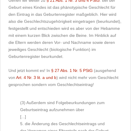
Gehen wir weiter zu
§ 21 Abs. 1 Nr. 3 und 4 PStG
. Bei der
Geburt eines Kindes ist das phänotypische Geschlecht für
den Eintrag in das Geburtenregister maßgeblich. Hier wird
also die Geschlechtszugehörigkeit eingetragen (beurkundet),
festgestellt und entschieden wird es aber von der Hebamme
mit einem kurzen Blick zwischen die Beine. Im Hinblick auf
die Eltern werden deren Vor- und Nachname sowie deren
jeweiliges Geschlecht (biologische Funktion) im
Geburtenregister beurkundet.
Und jetzt kommt es! In
§ 27 Abs. 1 Nr. 5 PStG
(ausgehend
von
Art. 4 Nr. 3 lit. a und b
) wird nicht mehr vom Geschlecht
gesprochen sondern vom Geschlechtseintrag!
(3) Außerdem sind Folgebeurkundungen zum
Geburtseintrag aufzunehmen über
[...]
5. die Änderung des Geschlechtseintrags und
der Vornamen eines Elternteils nach der Geburt