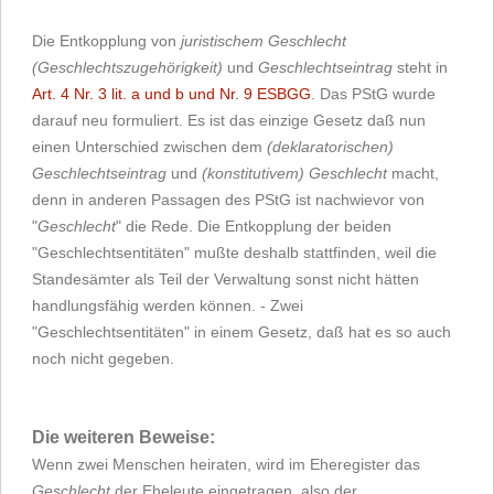
Die Entkopplung von
juristischem Geschlecht
(Geschlechtszugehörigkeit)
und
Geschlechtseintrag
steht in
Art. 4 Nr. 3 lit. a und b und Nr. 9 ESBGG
. Das PStG wurde
darauf neu formuliert. Es ist das einzige Gesetz daß nun
einen Unterschied zwischen dem
(deklaratorischen)
Geschlechtseintrag
und
(konstitutivem) Geschlecht
macht,
denn in anderen Passagen des PStG ist nachwievor von
"
Geschlecht
" die Rede. Die Entkopplung der beiden
"Geschlechtsentitäten" mußte deshalb stattfinden, weil die
Standesämter als Teil der Verwaltung sonst nicht hätten
handlungsfähig werden können. - Zwei
"Geschlechtsentitäten" in einem Gesetz, daß hat es so auch
noch nicht gegeben.
Die weiteren Beweise:
Wenn zwei Menschen heiraten, wird im Eheregister das
Geschlecht
der Eheleute eingetragen, also der