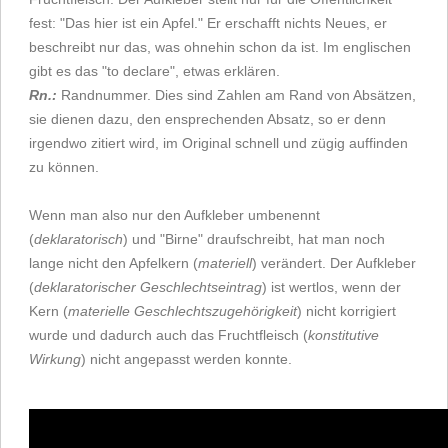
fest: "Das hier ist ein Apfel." Er erschafft nichts Neues, er
beschreibt nur das, was ohnehin schon da ist. Im englischen
gibt es das "to declare", etwas erklären.
Rn.:
Randnummer. Dies sind Zahlen am Rand von Absätzen,
sie dienen dazu, den ensprechenden Absatz, so er denn
irgendwo zitiert wird, im Original schnell und zügig auffinden
zu können.
Wenn man also nur den Aufkleber umbenennt
(
deklaratorisch
) und "Birne" draufschreibt, hat man noch
lange nicht den Apfelkern (
materiell
) verändert. Der Aufkleber
(
deklaratorischer Geschlechtseintrag
) ist wertlos, wenn der
Kern (
materielle Geschlechtszugehörigkeit
) nicht korrigiert
wurde und dadurch auch das Fruchtfleisch (
konstitutive
Wirkung
) nicht angepasst werden konnte.