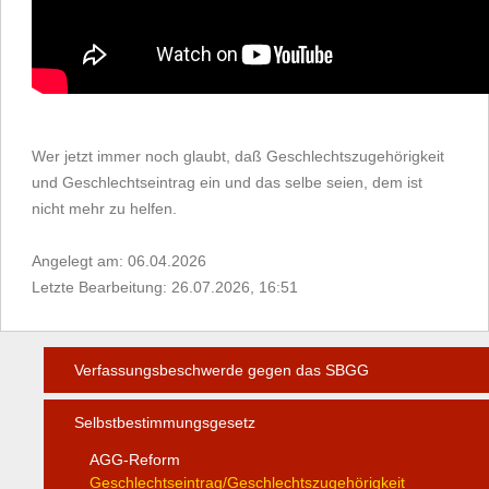
Wer jetzt immer noch glaubt, daß Geschlechtszugehörigkeit
und Geschlechtseintrag ein und das selbe seien, dem ist
nicht mehr zu helfen.
Angelegt am: 06.04.2026
Letzte Bearbeitung: 26.07.2026, 16:51
Verfassungsbeschwerde gegen das SBGG
Selbstbestimmungsgesetz
AGG-Reform
Geschlechtseintrag/Geschlechtszugehörigkeit