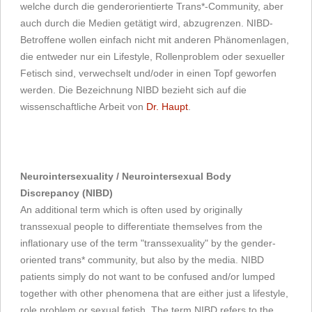
welche durch die genderorientierte Trans*-Community, aber
auch durch die Medien getätigt wird, abzugrenzen. NIBD-
Betroffene wollen einfach nicht mit anderen Phänomenlagen,
die entweder nur ein Lifestyle, Rollenproblem oder sexueller
Fetisch sind, verwechselt und/oder in einen Topf geworfen
werden. Die Bezeichnung NIBD bezieht sich auf die
wissenschaftliche Arbeit von
Dr. Haupt
.
Neurointersexuality / Neurointersexual Body
Discrepancy (NIBD)
An additional term which is often used by originally
transsexual people to differentiate themselves from the
inflationary use of the term "transsexuality" by the gender-
oriented trans* community, but also by the media. NIBD
patients simply do not want to be confused and/or lumped
together with other phenomena that are either just a lifestyle,
role problem or sexual fetish. The term NIBD refers to the