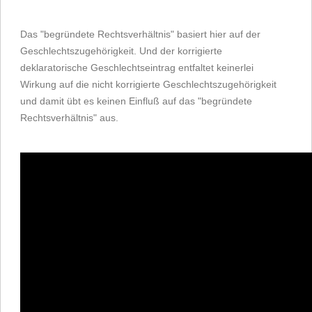
Das "begründete Rechtsverhältnis" basiert hier auf der
Geschlechtszugehörigkeit. Und der korrigierte
deklaratorische Geschlechtseintrag entfaltet keinerlei
Wirkung auf die nicht korrigierte Geschlechtszugehörigkeit
und damit übt es keinen Einfluß auf das "begründete
Rechtsverhältnis" aus.