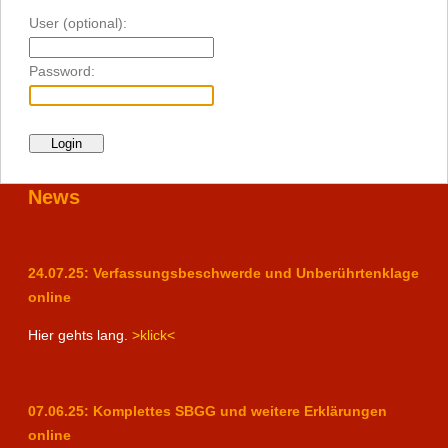
User (optional):
Password:
News
24.07.25: Verfassungsbeschwerde und Unberührtenklage
online
Hier gehts lang.
>klick<
07.06.25: Komplettes SBGG und weitere Erklärungen
online