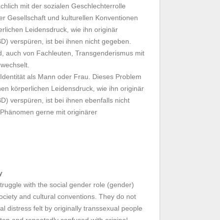
hlich mit der sozialen Geschlechterrolle
der Gesellschaft und kulturellen Konventionen
rlichen Leidensdruck, wie ihn originär
) verspüren, ist bei ihnen nicht gegeben.
d, auch von Fachleuten, Transgenderismus mit
rwechselt.
 Identität als Mann oder Frau. Dieses Problem
inen körperlichen Leidensdruck, wie ihn originär
) verspüren, ist bei ihnen ebenfalls nicht
 Phänomen gerne mit originärer
y
ruggle with the social gender role (gender)
ociety and cultural conventions. They do not
l distress felt by originally transsexual people
ten and repeatedly confused with original