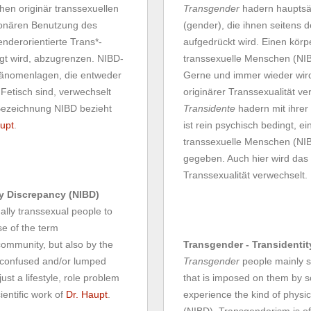
en originär transsexuellen
Transgender
hadern hauptsäc
tionären Benutzung des
(gender), die ihnen seitens 
enderorientierte Trans*-
aufgedrückt wird. Einen körpe
gt wird, abzugrenzen. NIBD-
transsexuelle Menschen (NIBD
Phänomenlagen, die entweder
Gerne und immer wieder wir
 Fetisch sind, verwechselt
originärer Transsexualität ve
Bezeichnung NIBD bezieht
Transidente
hadern mit ihrer
upt
.
ist rein psychisch bedingt, e
transsexuelle Menschen (NIBD
gegeben. Auch hier wird das
Transsexualität verwechselt.
dy Discrepancy (NIBD)
nally transsexual people to
se of the term
community, but also by the
Transgender - Transidentit
e confused and/or lumped
Transgender
people mainly st
st a lifestyle, role problem
that is imposed on them by s
ientific work of
Dr. Haupt
.
experience the kind of physica
(NIBD). Transgenderism is of