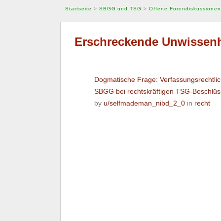
Startseite
>
SBGG und TSG
>
Offene Forendiskussionen
Erschreckende Unwissenhe
Dogmatische Frage: Verfassungsrechtlic
SBGG bei rechtskräftigen TSG-Beschlüs
by
u/selfmademan_nibd_2_0
in
recht