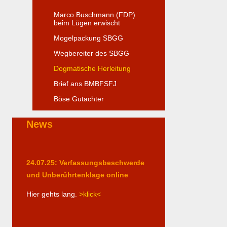
Marco Buschmann (FDP)
beim Lügen erwischt
Mogelpackung SBGG
Wegbereiter des SBGG
Dogmatische Herleitung
Brief ans BMBFSFJ
Böse Gutachter
News
24.07.25: Verfassungsbeschwerde
und Unberührtenklage online
Hier gehts lang.
>klick<