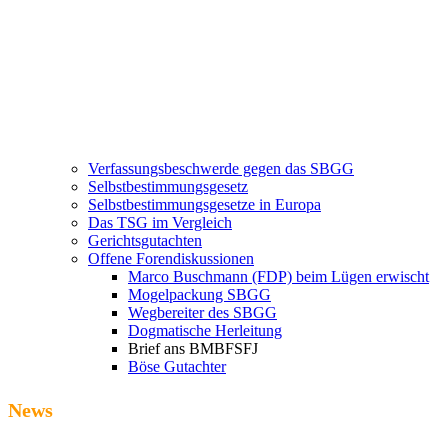
Verfassungsbeschwerde gegen das SBGG
Selbstbestimmungsgesetz
Selbstbestimmungsgesetze in Europa
Das TSG im Vergleich
Gerichtsgutachten
Offene Forendiskussionen
Marco Buschmann (FDP) beim Lügen erwischt
Mogelpackung SBGG
Wegbereiter des SBGG
Dogmatische Herleitung
Brief ans BMBFSFJ
Böse Gutachter
News