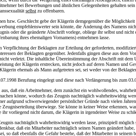
rbeitnehmer bei Bewerbungen und ähnlichen Gelegenheiten gehalten sei
anssexualität
selbst
zu offenbaren.
amen bzw. Geschlecht gebe der Klägerin demgegenüber die Möglichkeit
 Bewerbung empfehlenswerter sein könnte, die Änderung des Namens nich
is oder die geänderte Abschrift vorlege, obliege ihr selbst und nicht 
ffenbarung ihres ehemaligen Vornamens) entnehmen lasse.
erpflichtung der Beklagten zur Erteilung der geforderten, modifiziert
nteressen der Beklagten gegenüber. Jedenfalls gingen diese aus dem Vor
icht verletzt. Die inhaltliche Übereinstimmung der Abschrift mit dem U
istung der Klägerin erstrecken, nicht jedoch auf deren Namen und Ge
ägerin ehemals als Mann aufgetreten sei, sei weder von der Beklagten 
 3.07.1998 Berufung eingelegt und diese nach Verlängerung bis zum 03
von aus, daß ein Arbeitnehmer, dem zunächst ein wohlwollendes, wahrhei
achen könne, wodurch das Zeugnis nachträglich wahrheitswidrig werde
ehmer aufgrund schwerwiegender persönlicher Gründe nach vielen Jahr
ie Zeugniserteilung überwiege. Sie könne in keiner Weise erkennen, war
e ihr vorliegend nicht darum, die Klägerin in irgendeiner Weise zu sch
eugnis nachträglich wahrheitswidrig werden lasse, prinzipiell möglich s
enkbar, daß ein Mitarbeiter nachträglich seinen Namen geändert habe, 
ei, so daß ebenfalls die Gefahr bestehe, daß der Mitarbeiter in seine