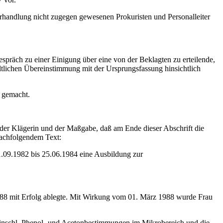
rhandlung nicht zugegen gewesenen Prokuristen und Personalleiter
präch zu einer Einigung über eine von der Beklagten zu erteilende,
ltlichen Übereinstimmung mit der Ursprungsfassung hinsichtlich
d gemacht.
der Klägerin und der Maßgabe, daß am Ende dieser Abschrift die
nachfolgendem Text:
vom 01.09.1982 bis 25.06.1984 eine Ausbildung zur
r 1988 mit Erfolg ablegte. Mit Wirkung vom 01. März 1988 wurde Frau
n einschl. Phenol‑ und Acetonbestimmungen im Mikrobereich und die