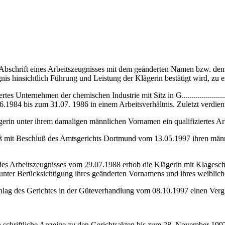
ine Abschrift eines Arbeitszeugnisses mit dem geänderten Namen bzw. 
is hinsichtlich Führung und Leistung der Klägerin bestätigt wird, zu er
nternehmen der chemischen Industrie mit Sitz in G...................... Zu
.1984 bis zum 31.07. 1986 in einem Arbeitsverhältnis. Zuletzt verdien
lägerin unter ihrem damaligen männlichen Vornamen ein qualifiziertes 
ieß mit Beschluß des Amtsgerichts Dortmund vom 13.05.1997 ihren män
s Arbeitszeugnisses vom 29.07.1988 erhob die Klägerin mit Klagesch
 unter Berücksichtigung ihres geänderten Vornamens und ihres weiblich
chlag des Gerichtes in der Güteverhandlung vom 08.10.1997 einen Verg
chriftliche Anzeige zu den Gerichtsakten bis zum 28. November 1997