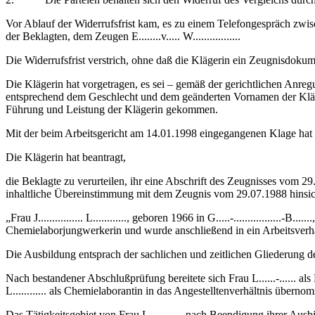
Vor Ablauf der Widerrufsfrist kam, es zu einem Telefongespräch zwi
der Beklagten, dem Zeugen E........v..... W.................
Die Widerrufsfrist verstrich, ohne daß die Klägerin ein Zeugnisdokum
Die Klägerin hat vorgetragen, es sei – gemäß der gerichtlichen Anre
entsprechend dem Geschlecht und dem geänderten Vornamen der Kläger
Führung und Leistung der Klägerin gekommen.
Mit der beim Arbeitsgericht am 14.01.1998 eingegangenen Klage hat di
Die Klägerin hat beantragt,
die Beklagte zu verurteilen, ihr eine Abschrift des Zeugnisses vom
inhaltliche Übereinstimmung mit dem Zeugnis vom 29.07.1988 hinsicht
„Frau J................ L............, geboren 1966 in G.....-............
Chemielaborjungwerkerin und wurde anschließend in ein Arbeitsver
Die Ausbildung entsprach der sachlichen und zeitlichen Gliederung 
Nach bestandener Abschlußprüfung bereitete sich Frau L......-...... 
L............ als Chemielaborantin in das Angestelltenverhältnis überno
Das Tätigkeitsgebiet von Frau L............ nach Beendigung ihrer A