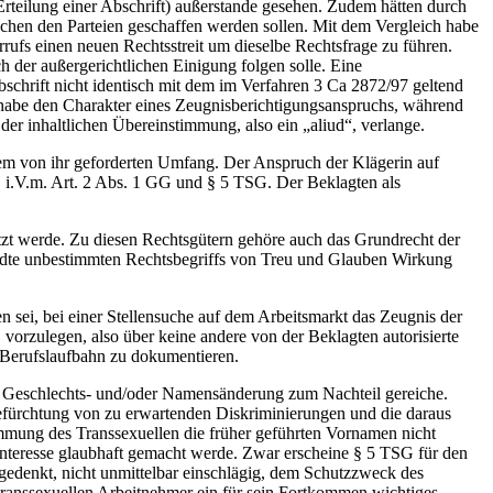
rteilung einer Abschrift) außerstande gesehen. Zudem hätten durch
chen den Parteien geschaffen werden sollen. Mit dem Vergleich habe
rufs einen neuen Rechtsstreit um dieselbe Rechtsfrage zu führen.
 der außergerichtlichen Einigung folgen solle. Eine
schrift nicht identisch mit dem im Verfahren 3 Ca 2872/97 geltend
habe den Charakter eines Zeugnisberichtigungsanspruchs, während
er inhaltlichen Übereinstimmung, also ein „aliud“, verlange.
dem von ihr geforderten Umfang. Der Anspruch der Klägerin auf
B i.V.m. Art. 2 Abs. 1 GG und § 5 TSG. Der Beklagten als
letzt werde. Zu diesen Rechtsgütern gehöre auch das Grundrecht der
ndte unbestimmten Rechtsbegriffs von Treu und Glauben Wirkung
ten sei, bei einer Stellensuche auf dem Arbeitsmarkt das Zeugnis der
orzulegen, also über keine andere von der Beklagten autorisierte
e Berufslaufbahn zu dokumentieren.
ene Geschlechts‑ und/oder Namensänderung zum Nachteil gereiche.
Befürchtung von zu erwartenden Diskriminierungen und die daraus
mmung des Transsexuellen die früher geführten Vornamen nicht
s Interesse glaubhaft gemacht werde. Zwar erscheine § 5 TSG für den
gedenkt, nicht unmittelbar einschlägig, dem Schutzzweck des
transsexuellen Arbeitnehmer ein für sein Fortkommen wichtiges