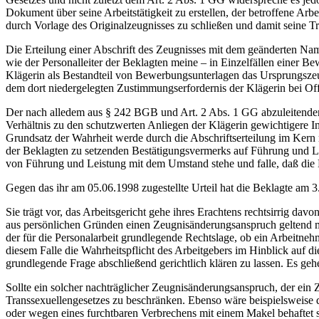
Dokument über seine Arbeitstätigkeit zu erstellen, der betroffene A
durch Vorlage des Originalzeugnisses zu schließen und damit seine Tr
Die Erteilung einer Abschrift des Zeugnisses mit dem geänderten N
wie der Personalleiter der Beklagten meine – in Einzelfällen einer
Klägerin als Bestandteil von Bewerbungsunterlagen das Ursprungszeugn
dem dort niedergelegten Zustimmungserfordernis der Klägerin bei O
Der nach alledem aus § 242 BGB und Art. 2 Abs. 1 GG abzuleitenden V
Verhältnis zu den schutzwerten Anliegen der Klägerin gewichtigere I
Grundsatz der Wahrheit werde durch die Abschriftserteilung im Kern n
der Beklagten zu setzenden Bestätigungsvermerks auf Führung und Le
von Führung und Leistung mit dem Umstand stehe und falle, daß die Kl
Gegen das ihr am 05.06.1998 zugestellte Urteil hat die Beklagte am
Sie trägt vor, das Arbeitsgericht gehe ihres Erachtens rechtsirrig da
aus persönlichen Gründen einen Zeugnisänderungsanspruch geltend m
der für die Personalarbeit grundlegende Rechtslage, ob ein Arbeitn
diesem Falle die Wahrheitspflicht des Arbeitgebers im Hinblick auf d
grundlegende Frage abschließend gerichtlich klären zu lassen. Es geh
Sollte ein solcher nachträglicher Zeugnisänderungsanspruch, der ein Z
Transsexuellengesetzes zu beschränken. Ebenso wäre beispielsweise d
oder wegen eines furchtbaren Verbrechens mit einem Makel behaftet s