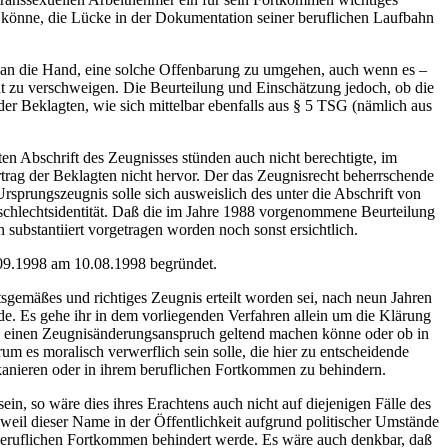
n könne, die Lücke in der Dokumentation seiner beruflichen Laufbahn
 an die Hand, eine solche Offenbarung zu umgehen, auch wenn es –
t zu verschweigen. Die Beurteilung und Einschätzung jedoch, ob die
der Beklagten, wie sich mittelbar ebenfalls aus § 5 TSG (nämlich aus
en Abschrift des Zeugnisses stünden auch nicht berechtigte, im
trag der Beklagten nicht hervor. Der das Zeugnisrecht beherrschende
rsprungszeugnis solle sich ausweislich des unter die Abschrift von
schlechtsidentität. Daß die im Jahre 1988 vorgenommene Beurteilung
substantiiert vorgetragen worden noch sonst ersichtlich.
.09.1998 am 10.08.1998 begründet.
tsgemäßes und richtiges Zeugnis erteilt worden sei, nach neun Jahren
. Es gehe ihr in dem vorliegenden Verfahren allein um die Klärung
en einen Zeugnisänderungsanspruch geltend machen könne oder ob in
um es moralisch verwerflich sein solle, die hier zu entscheidende
ikanieren oder in ihrem beruflichen Fortkommen zu behindern.
ein, so wäre dies ihres Erachtens auch nicht auf diejenigen Fälle des
weil dieser Name in der Öffentlichkeit aufgrund politischer Umstände
m beruflichen Fortkommen behindert werde. Es wäre auch denkbar, daß