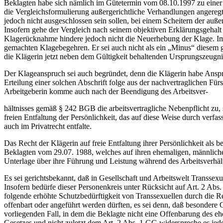
Beklagten habe sich nämlich im Gütetermin vom 08.10.1997 zu einer i
die Vergleichsformulierung außergerichtliche Verhandlungen angereg
jedoch nicht ausgeschlossen sein sollen, bei einem Scheitern der auß
Insofern gehe der Vergleich nach seinem objektiven Erklärungsgehalt
Klagerücknahme hindere jedoch nicht die Neuerhebung der Klage. Im ü
gemachten Klagebegehren. Er sei auch nicht als ein „Minus“ diesem
die Klägerin jetzt neben dem Gültigkeit behaltenden Ursprungszeugnis
Der Klageanspruch sei auch begründet, denn die Klägerin habe Anspr
Erteilung einer solchen Abschrift folge aus der nachvertraglichen 
Arbeitgeberin komme auch nach der Beendigung des Arbeitsver-
hältnisses gemäß § 242 BGB die arbeitsvertragliche Nebenpflicht zu, 
freien Entfaltung der Persönlichkeit, das auf diese Weise durch v
auch im Privatrecht entfalte.
Das Recht der Klägerin auf freie Entfaltung ihrer Persönlichkeit als b
Beklagten vom 29.07. 1988, welches auf ihren ehemaligen, männlichen
Unterlage über ihre Führung und Leistung während des Arbeitsverhält
Es sei gerichtsbekannt, daß in Gesellschaft und Arbeitswelt Transse
Insofern bedürfe dieser Personenkreis unter Rücksicht auf Art. 2 Ab
folgende erhöhte Schutzbedürftigkeit von Transsexuellen durch die 
offenbart oder angeführt werden dürften, es sei denn, daß besondere G
vorliegenden Fall, in dem die Beklagte nicht eine Offenbarung des 
Gesetzes und nicht zuletzt dem Art. 2 Abs. 1 GG widerspreche es je