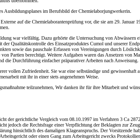
hältnis übernommen.
des Ausbildungsplanes im Berufsbild der Chemielaborjungwerkerin.
 als Externe auf die Chemielaborantenprüfung vor, die sie am 29. Janua
mmen.
usbildung war vielfältig. Dazu gehörte die Untersuchung von Abwässer
it der Qualitätskontrolle des Einsatzproduktes Cumol und unserer End
nkten sowie das pauschale Erfassen von Vereinigungen durch Löslichke
gabe von Partien berechtigt. Weitere Aufgaben waren das Ansetzen von 
d die Durchführung einfacher präparativer Arbeiten nach Anweisung.
 unserer vollen Zufriedenheit. Sie war eine selbständige und gewissenhaf
enarbeit mit ihr in einer stets angenehmen Weise.
ldungsmaßnahme teilzunehmen, Wir danken ihr für ihre Mitarbeit und wüns
 nicht der gerichtliche Vergleich vom 08.10.1997 im Verfahren 3 Ca 
cht jedoch die Rechtsfrage einer Verpflichtung der Beklagten zur Zeugni
klärung hinsichtlich des damaligen Klageanspruchs. Der Vorsitzende h
Arbeitsgericht oder einen Gang zum Arbeitsgericht zwecks Protokollier