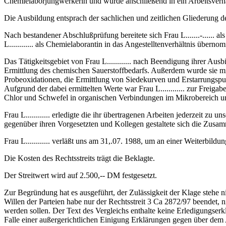
Chemielaborjungwerkerin und wurde anschließend in ein Arbeitsver
Die Ausbildung entsprach der sachlichen und zeitlichen Gliederung 
Nach bestandener Abschlußprüfung bereitete sich Frau L.......-......
L............ als Chemielaborantin in das Angestelltenverhältnis überno
Das Tätigkeitsgebiet von Frau L............ nach Beendigung ihrer A
Ermittlung des chemischen Sauerstoffbedarfs. Außerdem wurde sie m
Probeoxidationen, die Ermittlung von Siedekurven und Erstarrungspu
Aufgrund der dabei ermittelten Werte war Frau L............ zur Frei
Chlor und Schwefel in organischen Verbindungen im Mikrobereich un
Frau L............ erledigte die ihr übertragenen Arbeiten jederzeit zu
gegenüber ihren Vorgesetzten und Kollegen gestaltete sich die Zusamm
Frau L............ verläßt uns am 31,.07. 1988, um an einer Weiterbi
Die Kosten des Rechtsstreits trägt die Beklagte.
Der Streitwert wird auf 2.500,‑‑ DM festgesetzt.
Zur Begründung hat es ausgeführt, der Zulässigkeit der Klage stehe
Willen der Parteien habe nur der Rechtsstreit 3 Ca 2872/97 beendet, ni
werden sollen. Der Text des Vergleichs enthalte keine Erledigungser
Falle einer außergerichtlichen Einigung Erklärungen gegen über dem 