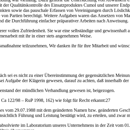
it der Qualitätskontrolle des Einsatzproduktes Cumol und unserer End
nkten sowie das pauschale Erfassen von Vereinigungen durch Löslichke
gabe von Partien berechtigt. Weitere Aufgaben waren das Ansetzen von 
d die Durchführung einfacher präparativer Arbeiten nach Anweisung.
 unserer vollen Zufriedenheit. Sie war eine selbständige und gewissenhaf
enarbeit mit ihr in einer stets angenehmen Weise.
ungsmaßnahme teilzunehmen, Wir danken ihr für ihre Mitarbeit und wünsc
räch sei es nicht zu einer Übereinstimmung der gegensätzlichen Mein
i Aufgabe der Klägerin gewesen, darauf zu achten, daß innerhalb der W
genstand der mündlichen Verhandlung gewesen ist, beigezogen.
 Ca 122/98 – RuP 1998, 162) wie folgt für Recht erkannt:
27
nisses vom 29.07.1988 mit dem geänderten Namen bzw. geänderten Gesc
ichtlich Führung und Leistung bestätigt wird, zu erteilen, und zwar m
....-B......., absolvierte im Laboratorium unseres Unternehmens in der Zeit v