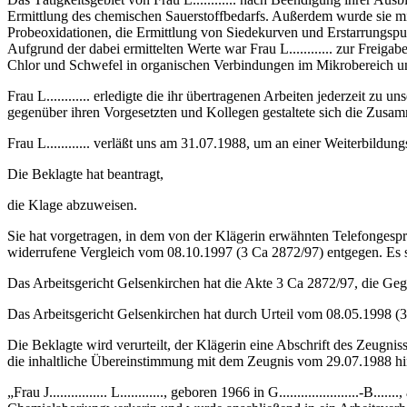
Ermittlung des chemischen Sauerstoffbedarfs. Außerdem wurde sie m
Probeoxidationen, die Ermittlung von Siedekurven und Erstarrungspu
Aufgrund der dabei ermittelten Werte war Frau L............ zur Frei
Chlor und Schwefel in organischen Verbindungen im Mikrobereich un
Frau L............ erledigte die ihr übertragenen Arbeiten jederzeit zu
gegenüber ihren Vorgesetzten und Kollegen gestaltete sich die Zusamm
Frau L............ verläßt uns am 31.07.1988, um an einer Weiterbild
Die Beklagte hat beantragt,
die Klage abzuweisen.
Sie hat vorgetragen, in dem von der Klägerin erwähnten Telefongesp
widerrufene Vergleich vom 08.10.1997 (3 Ca 2872/97) entgegen. Es se
Das Arbeitsgericht Gelsenkirchen hat die Akte 3 Ca 2872/97, die Ge
Das Arbeitsgericht Gelsenkirchen hat durch Urteil vom 08.05.1998 (3
Die Beklagte wird verurteilt, der Klägerin eine Abschrift des Zeug
die inhaltliche Übereinstimmung mit dem Zeugnis vom 29.07.1988 hins
„Frau J................ L............, geboren 1966 in G..................