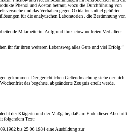
produkte Phenol und Aceton betraut, wozu die Durchführung von
itsversuche und das Verhalten gegen Oxidationsmittel gehörten.
Maßlösungen für die analytischen Laboratorien , die Bestimmung von
t arbeitende Mitarbeiterin. Aufgrund ihres einwandfreien Verhaltens
hen ihr für ihren weiteren Lebensweg alles Gute und viel Erfolg.“
ungen gekommen. Der gerichtlichen Geltendmachung stehe der nicht
ochenfrist das begehrte, abgeänderte Zeugnis erteilt werde.
hlecht der Klägerin und der Maßgabe, daß am Ende dieser Abschrift
it folgendem Text:
om 01.09.1982 bis 25.06.1984 eine Ausbildung zur