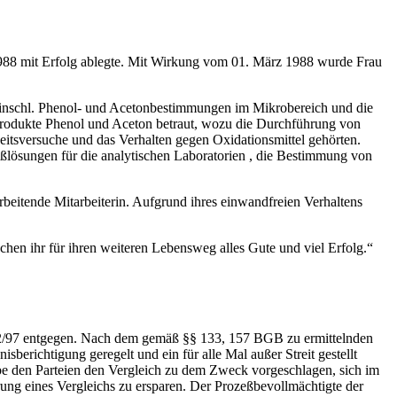
r 1988 mit Erfolg ablegte. Mit Wirkung vom 01. März 1988 wurde Frau
n einschl. Phenol‑ und Acetonbestimmungen im Mikrobereich und die
produkte Phenol und Aceton betraut, wozu die Durchführung von
itsversuche und das Verhalten gegen Oxidationsmittel gehörten.
Maßlösungen für die analytischen Laboratorien , die Bestimmung von
t arbeitende Mitarbeiterin. Aufgrund ihres einwandfreien Verhaltens
chen ihr für ihren weiteren Lebensweg alles Gute und viel Erfolg.“
2872/97 entgegen. Nach dem gemäß §§ 133, 157 BGB zu ermittelnden
sberichtigung geregelt und ein für alle Mal außer Streit gestellt
abe den Parteien den Vergleich zu dem Zweck vorgeschlagen, sich im
ung eines Vergleichs zu ersparen. Der Prozeßbevollmächtigte der