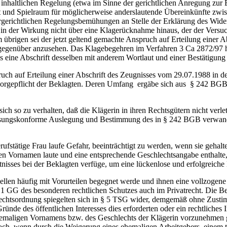
nhaltlichen Regelung (etwa im Sinne der gerichtlichen Anregung zur E
t und Spielraum für möglicherweise anderslautende Übereinkünfte zwis
ergerichtlichen Regelungsbemühungen an Stelle der Erklärung des Wider
 in der Wirkung nicht über eine Klagerücknahme hinaus, der der Versuch
brigen sei der jetzt geltend gemachte Anspruch auf Erteilung einer Ab
 gegenüber anzusehen. Das Klagebegehren im Verfahren 3 Ca 2872/97 
 eine Abschrift desselben mit anderem Wortlaut und einer Bestätigung d
uch auf Erteilung einer Abschrift des Zeugnisses vom 29.07.1988 in 
Fürsorgepflicht der Beklagten. Deren Umfang ergäbe sich aus § 242 BG
sich so zu verhalten, daß die Klägerin in ihren Rechtsgütern nicht ver
erfassungskonforme Auslegung und Bestimmung des in § 242 BGB verwa
erufstätige Frau laufe Gefahr, beeinträchtigt zu werden, wenn sie gehal
 Vornamen laute und eine entsprechende Geschlechtsangabe enthalte, v
nisses bei der Beklagten verfüge, um eine lückenlose und erfolgreich
xuellen häufig mit Vorurteilen begegnet werde und ihnen eine vollzog
s. 1 GG des besonderen rechtlichen Schutzes auch im Privatrecht. Die 
Rechtsordnung spiegelten sich in § 5 TSG wider, demgemäß ohne Zusti
ründe des öffentlichen Interesses dies erforderten oder ein rechtliche
ehemaligen Vornamens bzw. des Geschlechts der Klägerin vorzunehmen 
doch, wenn durch die Weigerung eines ehemaligen Arbeitgebers, einem 