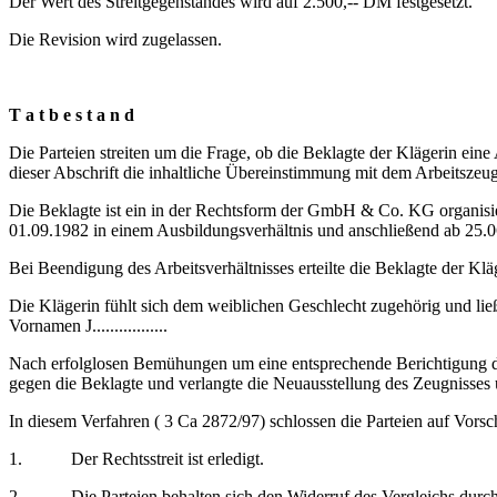
Der Wert des Streitgegenstandes wird auf 2.500,‑‑ DM festgesetzt.
Die Revision wird zugelassen.
T a t b e s t a n d
Die Parteien streiten um die Frage, ob die Beklagte der Klägerin e
dieser Abschrift die inhaltliche Übereinstimmung mit dem Arbeitszeugn
Die Beklagte ist ein in der Rechtsform der GmbH & Co. KG organisiertes U
01.09.1982 in einem Ausbildungsverhältnis und anschließend ab 25.06
Bei Beendigung des Arbeitsverhältnisses erteilte die Beklagte der K
Die Klägerin fühlt sich dem weiblichen Geschlecht zugehörig und l
Vornamen J.................
Nach erfolglosen Bemühungen um eine entsprechende Berichtigung de
gegen die Beklagte und verlangte die Neuausstellung des Zeugnisses
In diesem Verfahren ( 3 Ca 2872/97) schlossen die Parteien auf Vors
1. Der Rechtsstreit ist erledigt.
2. Die Parteien behalten sich den Widerruf des Vergleichs durch s