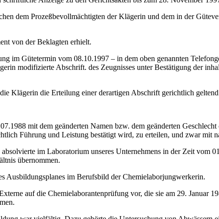
schen dem Prozeßbevollmächtigten der Klägerin und dem in der Güteve
ent von der Beklagten erhielt.
gung im Gütetermin vom 08.10.1997 – in dem oben genannten Telefonges
in modifizierte Abschrift. des Zeugnisses unter Bestätigung der inha
e Klägerin die Erteilung einer derartigen Abschrift gerichtlich gelten
 29.07.1988 mit dem geänderten Namen bzw. dem geänderten Geschlecht 
lich Führung und Leistung bestätigt wird, zu erteilen, und zwar mit 
.....-B......., absolvierte im Laboratorium unseres Unternehmens in der Zeit 
hältnis übernommen.
des Ausbildungsplanes im Berufsbild der Chemielaborjungwerkerin.
als Externe auf die Chemielaborantenprüfung vor, die sie am 29. Janua
mmen.
usbildung war vielfältig. Dazu gehörte die Untersuchung von Abwässer