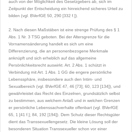
auch von der Möglichkeit des Gesetzgebers ab, sich im
Zeitpunkt der Entscheidung ein hinreichend sicheres Urteil zu
bilden (vgl. BVerfGE 50, 290 [332 f.]).
2. Nach diesen Maßstäben ist eine strenge Prüfung des § 1
Abs. 1 Nr. 3 TSG geboten. Bei der Altersgrenze für die
Vornamensänderung handelt es sich um eine
Differenzierung, die an personenbezogene Merkmale
anknüpft und sich erheblich auf das allgemeine
Persönlichkeitsrecht auswirkt. Art. 2 Abs. 1 schützt in
Verbindung mit Art. 1 Abs. 1 GG die engere persönliche
Lebenssphäre, insbesondere auch den Intim- und
Sexualbereich (vgl. BVerfGE 47, 46 [73]; 60, 123 [134]), und
gewährleistet das Recht des Einzelnen, grundsätzlich selbst
zu bestimmen, aus welchem Anlaß und in welchen Grenzen
er persönliche Lebenssachverhalte offenbart (vgl. BVerfGE
65, 1 [41 f.]; 84, 192 [194]). Dem Schutz dieser Rechtsgüter
dient das Transsexuellengesetz. Die kleine Lösung soll der
besonderen Situation Transsexueller schon vor einer