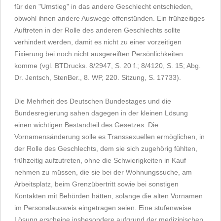
für den "Umstieg" in das andere Geschlecht entschieden,
obwohl ihnen andere Auswege offenstünden. Ein frühzeitiges
Auftreten in der Rolle des anderen Geschlechts sollte
verhindert werden, damit es nicht zu einer vorzeitigen
Fixierung bei noch nicht ausgereiften Persönlichkeiten
komme (vgl. BTDrucks. 8/2947, S. 20 f.; 8/4120, S. 15; Abg.
Dr. Jentsch, StenBer., 8. WP, 220. Sitzung, S. 17733).
Die Mehrheit des Deutschen Bundestages und die
Bundesregierung sahen dagegen in der kleinen Lösung
einen wichtigen Bestandteil des Gesetzes. Die
Vornamensänderung solle es Transsexuellen ermöglichen, in
der Rolle des Geschlechts, dem sie sich zugehörig fühlten,
frühzeitig aufzutreten, ohne die Schwierigkeiten in Kauf
nehmen zu müssen, die sie bei der Wohnungssuche, am
Arbeitsplatz, beim Grenzübertritt sowie bei sonstigen
Kontakten mit Behörden hätten, solange die alten Vornamen
im Personalausweis eingetragen seien. Eine stufenweise
Lösung erscheine insbesondere aufgrund der medizinischen