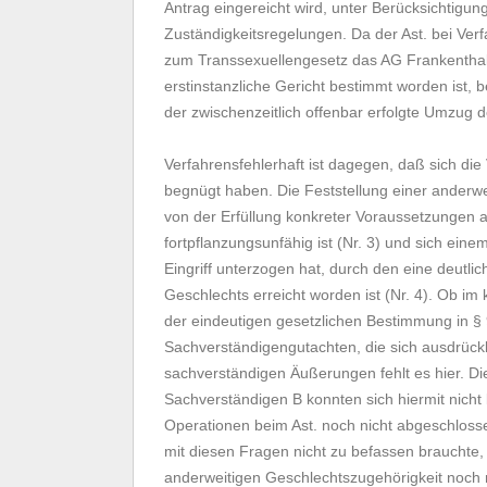
Antrag eingereicht wird, unter Berücksichtigu
Zuständigkeitsregelungen. Da der Ast. bei Ve
zum Transsexuellengesetz das AG Frankenthal 
erstinstanzliche Gericht bestimmt worden ist, 
der zwischenzeitlich offenbar erfolgte Umzug 
Verfahrensfehlerhaft ist dagegen, daß sich di
begnügt haben. Die Feststellung einer anderwei
von der Erfüllung konkreter Voraussetzungen 
fortpflanzungsunfähig ist (Nr. 3) und sich e
Eingriff unterzogen hat, durch den eine deutl
Geschlechts erreicht worden ist (Nr. 4). Ob i
der eindeutigen gesetzlichen Bestimmung in § 
Sachverständigengutachten, die sich ausdrückl
sachverständigen Äußerungen fehlt es hier. Di
Sachverständigen B konnten sich hiermit nicht 
Operationen beim Ast. noch nicht abgeschlos
mit diesen Fragen nicht zu befassen brauchte, 
anderweitigen Geschlechtszugehörigkeit noch ni