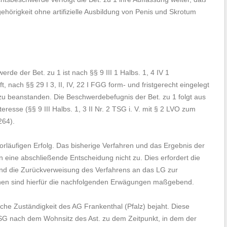
ehörigkeit ohne artifizielle Ausbildung von Penis und Skrotum
de der Bet. zu 1 ist nach §§ 9 III 1 Halbs. 1, 4 IV 1
 nach §§ 29 I 3, II, IV, 22 I FGG form- und fristgerecht eingelegt
 zu beanstanden. Die Beschwerdebefugnis der Bet. zu 1 folgt aus
nteresse (§§ 9 III Halbs. 1, 3 II Nr. 2 TSG i. V. mit § 2 LVO zum
264).
orläufigen Erfolg. Das bisherige Verfahren und das Ergebnis der
 eine abschließende Entscheidung nicht zu. Dies erfordert die
d die Zurückverweisung des Verfahrens an das LG zur
lnen sind hierfür die nachfolgenden Erwägungen maßgebend.
che Zuständigkeit des AG Frankenthal (Pfalz) bejaht. Diese
1 TSG nach dem Wohnsitz des Ast. zu dem Zeitpunkt, in dem der