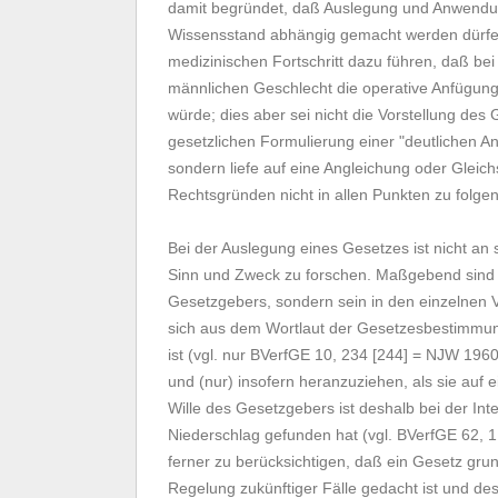
damit begründet, daß Auslegung und Anwendun
Wissensstand abhängig gemacht werden dürfe.
medizinischen Fortschritt dazu führen, daß be
männlichen Geschlecht die operative Anfügung 
würde; dies aber sei nicht die Vorstellung de
gesetzlichen Formulierung einer "deutlichen 
sondern liefe auf eine Angleichung oder Gleic
Rechtsgründen nicht in allen Punkten zu folgen
Bei der Auslegung eines Gesetzes ist nicht a
Sinn und Zweck zu forschen. Maßgebend sind ni
Gesetzgebers, sondern sein in den einzelnen V
sich aus dem Wortlaut der Gesetzesbestimmun
ist (vgl. nur BVerfGE 10, 234 [244] = NJW 1960
und (nur) insofern heranzuziehen, als sie auf 
Wille des Gesetzgebers ist deshalb bei der Inte
Niederschlag gefunden hat (vgl. BVerfGE 62, 1
ferner zu berücksichtigen, daß ein Gesetz grunds
Regelung zukünftiger Fälle gedacht ist und d