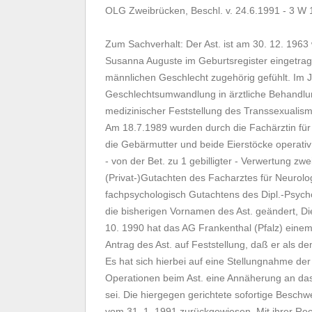
OLG Zweibrücken, Beschl. v. 24.6.1991 - 3 W 
Zum Sachverhalt: Der Ast. ist am 30. 12. 196
Susanna Auguste im Geburtsregister eingetrage
männlichen Geschlecht zugehörig gefühlt. Im 
Geschlechtsumwandlung in ärztliche Behandl
medizinischer Feststellung des Transsexualism
Am 18.7.1989 wurden durch die Fachärztin für C
die Gebärmutter und beide Eierstöcke operativ 
- von der Bet. zu 1 gebilligter - Verwertung zw
(Privat-)Gutachten des Facharztes für Neurolog
fachpsychologisch Gutachtens des Dipl.-Psyc
die bisherigen Vornamen des Ast. geändert, Di
10. 1990 hat das AG Frankenthal (Pfalz) eine
Antrag des Ast. auf Feststellung, daß er als 
Es hat sich hierbei auf eine Stellungnahme der
Operationen beim Ast. eine Annäherung an das
sei. Die hiergegen gerichtete sofortige Beschw
vom 31. 1. 1991 zurückgewiesen. Mit ihrer Rec