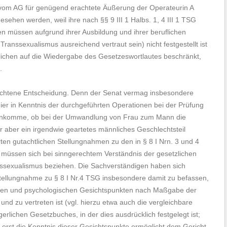
e vom AG für genügend erachtete Äußerung der Operateurin A
esehen werden, weil ihre nach §§ 9 III 1 Halbs. 1, 4 III 1 TSG
gen müssen aufgrund ihrer Ausbildung und ihrer beruflichen
anssexualismus ausreichend vertraut sein) nicht festgestellt ist
ichen auf die Wiedergabe des Gesetzeswortlautes beschränkt,
.
fochtene Entscheidung. Denn der Senat vermag insbesondere
hier in Kenntnis der durchgeführten Operationen bei der Prüfung
ge ankomme, ob bei der Umwandlung von Frau zum Mann die
r aber ein irgendwie geartetes männliches Geschlechtsteil
en gutachtlichen Stellungnahmen zu den in § 8 I Nrn. 3 und 4
üssen sich bei sinngerechtem Verständnis der gesetzlichen
nssexualismus beziehen. Die Sachverständigen haben sich
tellungnahme zu § 8 I Nr.4 TSG insbesondere damit zu befassen,
chen und psychologischen Gesichtspunkten nach Maßgabe der
 und zu vertreten ist (vgl. hierzu etwa auch die vergleichbare
erlichen Gesetzbuches, in der dies ausdrücklich festgelegt ist;
 erst die Kenntnis dieser Gesichtspunkte ermöglicht dem Gericht