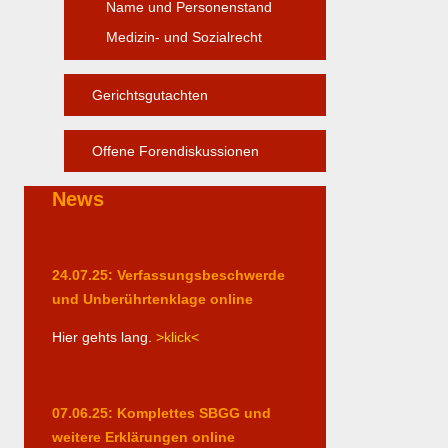
Name und Personenstand
Medizin- und Sozialrecht
Gerichtsgutachten
Offene Forendiskussionen
News
24.07.25: Verfassungsbeschwerde
und Unberührtenklage online
Hier gehts lang.
>klick<
07.06.25: Komplettes SBGG und
weitere Erklärungen online