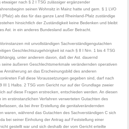
ng etwaiger nach § 2 I TSG zulässiger ergänzender
rfahrensbeginn seinen Wohnsitz in Mainz hatte und gem. § 1 LVO
(Pfalz) als das für das ganze Land Rheinland-Pfalz zuständige
bestehen hinsichtlich der Zuständigkeit keine Bedenken und bleibt
des Ast. in ein anderes Bundesland außer Betracht.
e Vorinstanzen mit unvollständigen Sachverständigengutachten
tigen Geschlechtszugehörigkeit ist nach § 8 I Nrn. 1 bis 4 TSG
abhängig, unter anderem davon, daß der Ast. dauernd
inem seine äußeren Geschlechtsmerkmale verändernden operativen
iche Annäherung an das Erscheinungsbild des anderen
m konkreten Fall diese Voraussetzungen gegeben sind, darf nach
9 III 1 Halbs. 2 TSG vom Gericht nur auf der Grundlage zweier
ich auf diese Fragen erstrecken, entschieden werden. An diesen
e im erstinstanzlichen Verfahren verwerteten Gutachten des
befassen, da bei ihrer Erstellung die genitalverändernden
sen waren, während das Gutachten des Sachverständigen C sich
da bei seiner Einholung der Antrag auf Feststellung einer
cht gestellt war und sich deshalb der vom Gericht erteilte