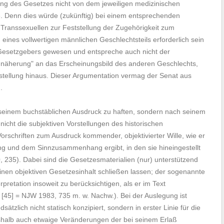
g des Gesetzes nicht von dem jeweiligen medizinischen
 Denn dies würde (zukünftig) bei einem entsprechenden
i Transsexuellen zur Feststellung der Zugehörigkeit zum
eines vollwertigen männlichen Geschlechtsteils erforderlich sein
s Gesetzgebers gewesen und entspreche auch nicht der
Annäherung" an das Erscheinungsbild des anderen Geschlechts,
hstellung hinaus. Dieser Argumentation vermag der Senat aus
.
n seinem buchstäblichen Ausdruck zu haften, sondern nach seinem
cht die subjektiven Vorstellungen des historischen
orschriften zum Ausdruck kommender, objektivierter Wille, wie er
g und dem Sinnzusammenhang ergibt, in den sie hineingestellt
, 235). Dabei sind die Gesetzesmaterialien (nur) unterstützend
einen objektiven Gesetzesinhalt schließen lassen; der sogenannte
rpretation insoweit zu berücksichtigen, als er im Text
 [45] = NJW 1983, 735 m. w. Nachw.). Bei der Auslegung ist
ätzlich nicht statisch konzipiert, sondern in erster Linie für die
eshalb auch etwaige Veränderungen der bei seinem Erlaß