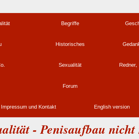
lität
Begriffe
Gesch
u
Historisches
Gedank
Co.
Sexualität
Redner, 
Forum
Impressum und Kontakt
English version
alität - Penisaufbau nicht 