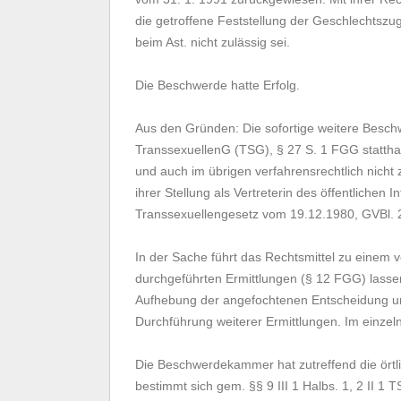
die getroffene Feststellung der Geschlechtszug
beim Ast. nicht zulässig sei.
Die Beschwerde hatte Erfolg.
Aus den Gründen: Die sofortige weitere Beschwer
TranssexuellenG (TSG), § 27 S. 1 FGG statthaft,
und auch im übrigen verfahrensrechtlich nicht
ihrer Stellung als Vertreterin des öffentlichen I
Transsexuellengesetz vom 19.12.1980, GVBl. 
In der Sache führt das Rechtsmittel zu einem v
durchgeführten Ermittlungen (§ 12 FGG) lassen
Aufhebung der angefochtenen Entscheidung un
Durchführung weiterer Ermittlungen. Im einze
Die Beschwerdekammer hat zutreffend die örtli
bestimmt sich gem. §§ 9 III 1 Halbs. 1, 2 II 