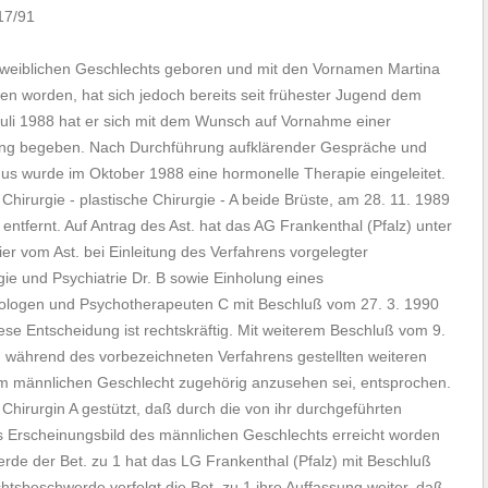
17/91
3 weiblichen Geschlechts geboren und mit den Vornamen Martina
n worden, hat sich jedoch bereits seit frühester Jugend dem
Juli 1988 hat er sich mit dem Wunsch auf Vornahme einer
ung begeben. Nach Durchführung aufklärender Gespräche und
us wurde im Oktober 1988 eine hormonelle Therapie eingeleitet.
hirurgie - plastische Chirurgie - A beide Brüste, am 28. 11. 1989
entfernt. Auf Antrag des Ast. hat das AG Frankenthal (Pfalz) unter
eier vom Ast. bei Einleitung des Verfahrens vorgelegter
ie und Psychiatrie Dr. B sowie Einholung eines
hologen und Psychotherapeuten C mit Beschluß vom 27. 3. 1990
ese Entscheidung ist rechtskräftig. Mit weiterem Beschluß vom 9.
m während des vorbezeichneten Verfahrens gestellten weiteren
dem männlichen Geschlecht zugehörig anzusehen sei, entsprochen.
 Chirurgin A gestützt, daß durch die von ihr durchgeführten
 Erscheinungsbild des männlichen Geschlechts erreicht worden
erde der Bet. zu 1 hat das LG Frankenthal (Pfalz) mit Beschluß
htsbeschwerde verfolgt die Bet. zu 1 ihre Auffassung weiter, daß