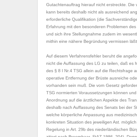
Gutachtenauftrag hierauf nicht erstreckte. Di
kann bereits deshalb nicht als ausreichend ang
erforderliche Qualifikation (die Sachverständi
Erfahrung mit den besonderen Problemen des Tr
und sich ihre Stellungnahme zudem im wesentl
mithin eine nähere Begründung vermissen läßt
Auf diesem Verfahrensfehler beruht die ange
nicht die Auffassung des LG zu teilen, daß es 
des § 8 I Nr.4 TSG allein auf die Rechtsfra
operative Entfernung der Brüste ausreiche ode
vorhanden sein muß. Die vom Gesetz gefordert
TSG normierten Voraussetzungen können und m
Anordnung auf die ärztlichen Aspekte des Tra
deshalb nach Auffassung des Senats bei der S
welche körperliche Anpassung aus medizinis
konkreten Situation des jeweiligen Ast. möglich
Regelung in Art. 29b des niederländischen Bürg
zitiert nach Breemhaar, StAZ 1986, 204). Denn