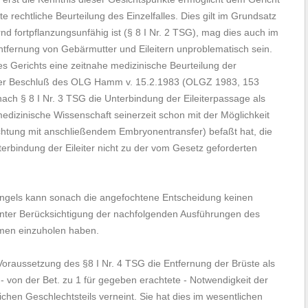
 rechtliche Beurteilung des Einzelfalles. Dies gilt im Grundsatz
nd fortpflanzungsunfähig ist (§ 8 I Nr. 2 TSG), mag dies auch im
tfernung von Gebärmutter und Eileitern unproblematisch sein.
s Gerichts eine zeitnahe medizinische Beurteilung der
v der Beschluß des OLG Hamm v. 15.2.1983 (OLGZ 1983, 153
 nach § 8 I Nr. 3 TSG die Unterbindung der Eileiterpassage als
dizinische Wissenschaft seinerzeit schon mit der Möglichkeit
fruchtung mit anschließendem Embryonentransfer) befaßt hat, die
Unterbindung der Eileiter nicht zu der vom Gesetz geforderten
ngels kann sonach die angefochtene Entscheidung keinen
nter Berücksichtigung der nachfolgenden Ausführungen des
hmen einzuholen haben.
oraussetzung des §8 I Nr. 4 TSG die Entfernung der Brüste als
 von der Bet. zu 1 für gegeben erachtete - Notwendigkeit der
chen Geschlechtsteils verneint. Sie hat dies im wesentlichen