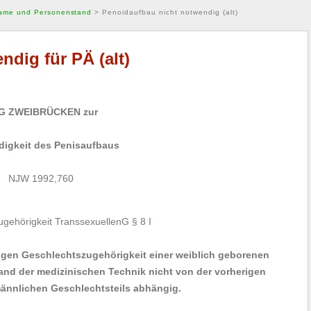
ame und Personenstand
>
Penoidaufbau nicht notwendig (alt)
dig für PÄ (alt)
G ZWEIBRÜCKEN zur
igkeit des Penisaufbaus
NJW 1992,760
ugehörigkeit TranssexuellenG § 8 I
tigen Geschlechtszugehörigkeit einer weiblich geborenen
tand der medizinischen Technik nicht von der vorherigen
männlichen Geschlechtsteils abhängig.