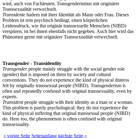
wird, auch von Fachleuten, Transgenderismus mit originärer
Transsexualität verwechselt.
Transidente
hadern mit ihrer Identität als Mann oder Frau. Dieses
Problem ist rein psychisch bedingt, einen körperlichen
Leidensdruck, wie ihn originär transsexuelle Menschen (NIBD)
verspüren, ist bei ihnen ebenfalls nicht gegeben. Auch hier wird das
Phänomen gerne mit originärer Transsexualität verwechselt.
Transgender - Transidentity
Transgender
people mainly struggle with the social gender role
(gender) that is imposed on them by society and cultural
conventions. They do not experience the kind of physical distress
felt by originally transsexual people (NIBD). Transgenderism is
often and repeatedly confused with original transsexuality, even by
experts.
Transident
people struggle with their identity as a man or a woman.
This problem is purely psychological; they do not experience the
kind of physical suffering that original transsexual people (NIBD)
do. Here too, the phenomenon is often confused with original
transsexuality.
« vorige Seite
Seitenanfang
nächste Seite »