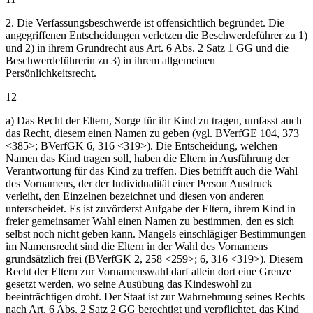
2. Die Verfassungsbeschwerde ist offensichtlich begründet. Die
angegriffenen Entscheidungen verletzen die Beschwerdeführer zu 1)
und 2) in ihrem Grundrecht aus Art. 6 Abs. 2 Satz 1 GG und die
Beschwerdeführerin zu 3) in ihrem allgemeinen
Persönlichkeitsrecht.
12
a) Das Recht der Eltern, Sorge für ihr Kind zu tragen, umfasst auch
das Recht, diesem einen Namen zu geben (vgl. BVerfGE 104, 373
<385>; BVerfGK 6, 316 <319>). Die Entscheidung, welchen
Namen das Kind tragen soll, haben die Eltern in Ausführung der
Verantwortung für das Kind zu treffen. Dies betrifft auch die Wahl
des Vornamens, der der Individualität einer Person Ausdruck
verleiht, den Einzelnen bezeichnet und diesen von anderen
unterscheidet. Es ist zuvörderst Aufgabe der Eltern, ihrem Kind in
freier gemeinsamer Wahl einen Namen zu bestimmen, den es sich
selbst noch nicht geben kann. Mangels einschlägiger Bestimmungen
im Namensrecht sind die Eltern in der Wahl des Vornamens
grundsätzlich frei (BVerfGK 2, 258 <259>; 6, 316 <319>). Diesem
Recht der Eltern zur Vornamenswahl darf allein dort eine Grenze
gesetzt werden, wo seine Ausübung das Kindeswohl zu
beeinträchtigen droht. Der Staat ist zur Wahrnehmung seines Rechts
nach Art. 6 Abs. 2 Satz 2 GG berechtigt und verpflichtet, das Kind