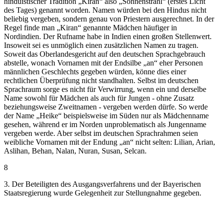
hinduistischer Tradition „Kiran“ also „Sonnenstrahl“ (erstes Licht
des Tages) genannt worden. Namen würden bei den Hindus nicht
beliebig vergeben, sondern genau von Priestern ausgerechnet. In der
Regel finde man „Kiran“ genannte Mädchen häufiger in
Nordindien. Der Rufname habe in Indien einen großen Stellenwert.
Insoweit sei es unmöglich einen zusätzlichen Namen zu tragen.
Soweit das Oberlandesgericht auf den deutschen Sprachgebrauch
abstelle, wonach Vornamen mit der Endsilbe „an“ eher Personen
männlichen Geschlechts gegeben würden, könne dies einer
rechtlichen Überprüfung nicht standhalten. Selbst im deutschen
Sprachraum sorge es nicht für Verwirrung, wenn ein und derselbe
Name sowohl für Mädchen als auch für Jungen - ohne Zusatz
beziehungsweise Zweitnamen - vergeben werden dürfe. So werde
der Name „Heike“ beispielsweise im Süden nur als Mädchenname
gesehen, während er im Norden unproblematisch als Jungenname
vergeben werde. Aber selbst im deutschen Sprachrahmen seien
weibliche Vornamen mit der Endung „an“ nicht selten: Lilian, Arian,
Aslihan, Behan, Nalan, Nuran, Susan, Selcan.
8
3. Der Beteiligten des Ausgangsverfahrens und der Bayerischen
Staatsregierung wurde Gelegenheit zur Stellungnahme gegeben.