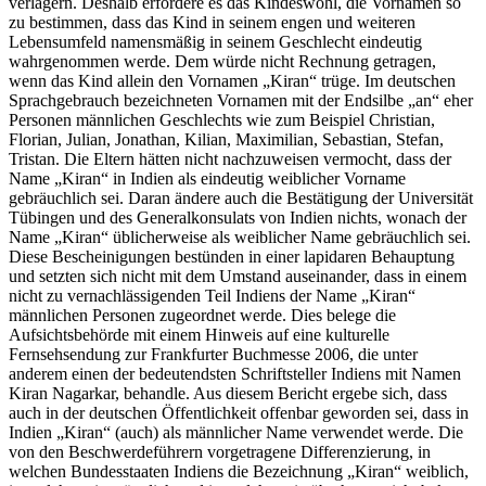
verlagern. Deshalb erfordere es das Kindeswohl, die Vornamen so
zu bestimmen, dass das Kind in seinem engen und weiteren
Lebensumfeld namensmäßig in seinem Geschlecht eindeutig
wahrgenommen werde. Dem würde nicht Rechnung getragen,
wenn das Kind allein den Vornamen „Kiran“ trüge. Im deutschen
Sprachgebrauch bezeichneten Vornamen mit der Endsilbe „an“ eher
Personen männlichen Geschlechts wie zum Beispiel Christian,
Florian, Julian, Jonathan, Kilian, Maximilian, Sebastian, Stefan,
Tristan. Die Eltern hätten nicht nachzuweisen vermocht, dass der
Name „Kiran“ in Indien als eindeutig weiblicher Vorname
gebräuchlich sei. Daran ändere auch die Bestätigung der Universität
Tübingen und des Generalkonsulats von Indien nichts, wonach der
Name „Kiran“ üblicherweise als weiblicher Name gebräuchlich sei.
Diese Bescheinigungen bestünden in einer lapidaren Behauptung
und setzten sich nicht mit dem Umstand auseinander, dass in einem
nicht zu vernachlässigenden Teil Indiens der Name „Kiran“
männlichen Personen zugeordnet werde. Dies belege die
Aufsichtsbehörde mit einem Hinweis auf eine kulturelle
Fernsehsendung zur Frankfurter Buchmesse 2006, die unter
anderem einen der bedeutendsten Schriftsteller Indiens mit Namen
Kiran Nagarkar, behandle. Aus diesem Bericht ergebe sich, dass
auch in der deutschen Öffentlichkeit offenbar geworden sei, dass in
Indien „Kiran“ (auch) als männlicher Name verwendet werde. Die
von den Beschwerdeführern vorgetragene Differenzierung, in
welchen Bundesstaaten Indiens die Bezeichnung „Kiran“ weiblich,