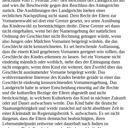
Beschluss vom 1. Februar 2007 den Beschluss des Landgerichts auf
und wies die Beschwerde gegen den Beschluss des Amtsgerichts
zurück. Die Ausführungen des Landgerichts hielten einer
rechtlichen Nachprüfung nicht stand. Dem Recht der Eltern zur
Vornamenswahl sei dort eine Grenze gesetzt, wo seine Ausübung
das Kindeswohl zu beeinträchtigen drohe. Diese Grenze sei dann
nicht eingehalten, wenn bei der Namensgebung der natürlichen
Ordnung der Geschlechter nicht Rechnung getragen würde, wenn
also Jungen oder Mädchen Vornamen beigelegt würden, die das
Geschlecht nicht kennzeichneten. Es sei herrschende Auffassung,
dass die einem Kind gegebenen Vornamen geeignet sein sollten, das
Geschlecht des Kindes erkennen zu lassen. Sei ein Vorname nicht
eindeutig männlich oder weiblich, stehe dies der Eintragung dann
nicht entgegen, wenn dem Kind ein weiterer, den Zweifel über das
Geschlecht ausräumender Vorname beigelegt werde. Das
wohlverstandene Interesse des Kindes bestehe gerade in einer das
Geschlecht eindeutig kennzeichnenden Vornamensgebung. Das
Landgericht habe in seiner Entscheidung einseitig auf die Rechte
und die kulturellen Bezüge der Eltern abgestellt und nicht
berücksichtigt, in welchem Kulturkreis das Kind in nächster Zukunft
oder auf Dauer aufwachsen werde. Das Kind habe die deutsche
Staatsangehörigkeit und werde zunächst auf nicht absehbare Zeit in
einer Kleinstadt im Regierungsbezirk S. aufwachsen. Es sei nicht
dargetan, dass die Eltern demnächst beabsichtigten, ihren
Lebensmittelpunkt zeitweise oder dauerhaft nach Indien zu