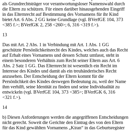
als Grundrechtsträger vor verantwortungsloser Namenswahl durch
die Eltern zu schützen. Für einen darüber hinausgehenden Eingriff
in das Elternrecht auf Bestimmung des Vornamens für ihr Kind
bietet Art. 6 Abs. 2 GG keine Grundlage (vgl. BVerfGE 104, 373
<385 f.>; BVerfGK 2, 258 <260>; 6, 316 <319 f.>).
13
Das mit Art. 2 Abs. 1 in Verbindung mit Art. 1 Abs. 1 GG
geschützte Persönlichkeitsrecht des Kindes, welches auch das Recht
auf Erhalt eines Vornamens und dessen Schutz umfasst, steht in
einem besonderen Verhältnis zum Recht seiner Eltern aus Art. 6
Abs. 2 Satz 1 GG. Das Elternrecht ist wesentlich ein Recht im
Interesse des Kindes und damit als ein treuhänderisches Recht
anzusehen. Der Entscheidung der Eltern kommt für die
Persönlichkeit des Kindes deswegen Bedeutung zu, weil der Name
ihm verhilft, seine Identität zu finden und seine Individualität zu
entwickeln (vgl. BVerfGE 104, 373 <385>; BVerfGK 6, 316
<321 f.>).
14
b) Diesen Anforderungen werden die angegriffenen Entscheidungen
nicht gerecht. Soweit die Gerichte den Eintrag des von den Eltern
für das Kind gewählten Vornamens „Kiran“ in das Geburtsregister