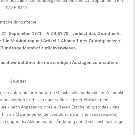
en den Beschluß des Bundesgerichtshofs vom 21. September 1971
- IV ZB 61/70 -.
ntscheidungsformel:
1. September 1971 - IV ZB 61/70 - verletzt das Grundrecht
 1 in Verbindung mit Artikel 1 Absatz 1 des Grundgesetzes.
n Bundesgerichtshof zurückverwiesen.
eschwerdeführer die notwendigen Auslagen zu erstatten.
Gründe:
, die aufgrund ihrer äußeren Geschlechtsmerkmale im Zeitpunkt
net worden sind, sich aber später in jeder Hinsicht dem
eute - nach Anpassung ihres äußeren Erscheinungsbildes - das
terhin als Männer behandelt werden (männliche Transsexuelle).
sich gegen die Ablehnung der Änderung des Geschlechtseintrags