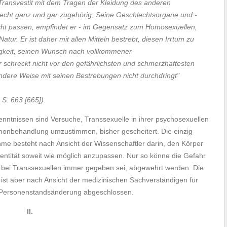
 Transvestit mit dem Tragen der Kleidung des anderen
lecht ganz und gar zugehörig. Seine Geschlechtsorgane und -
cht passen, empfindet er - im Gegensatz zum Homosexuellen,
Natur. Er ist daher mit allen Mitteln bestrebt, diesen Irrtum zu
ebigkeit, seinen Wunsch nach vollkommener
schreckt nicht vor den gefährlichsten und schmerzhaftesten
dere Weise mit seinen Bestrebungen nicht durchdringt"
S. 663 [665]).
nntnissen sind Versuche, Transsexuelle in ihrer psychosexuellen
monbehandlung umzustimmen, bisher gescheitert. Die einzig
hme besteht nach Ansicht der Wissenschaftler darin, den Körper
entität soweit wie möglich anzupassen. Nur so könne die Gefahr
 bei Transsexuellen immer gegeben sei, abgewehrt werden. Die
ist aber nach Ansicht der medizinischen Sachverständigen für
d Personenstandsänderung abgeschlossen.
II.