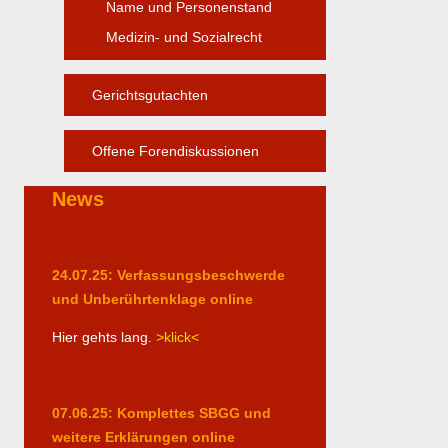
Name und Personenstand
Medizin- und Sozialrecht
Gerichtsgutachten
Offene Forendiskussionen
News
24.07.25: Verfassungsbeschwerde
und Unberührtenklage online
Hier gehts lang.
>klick<
07.06.25: Komplettes SBGG und
weitere Erklärungen online