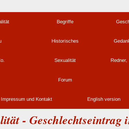
lität
Begriffe
Gesch
u
Historisches
Gedank
Co.
Sexualität
Redner, 
Forum
Impressum und Kontakt
English version
lität - Geschlechtseintrag