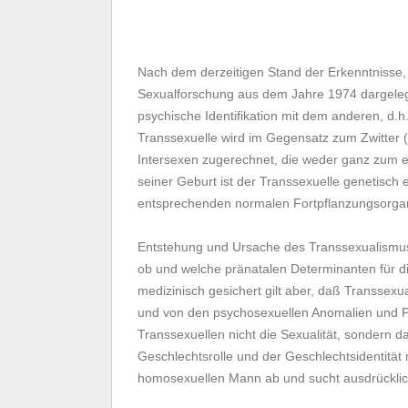
Nach dem derzeitigen Stand der Erkenntnisse, 
Sexualforschung aus dem Jahre 1974 dargelegt
psychische Identifikation mit dem anderen, d
Transsexuelle wird im Gegensatz zum Zwitter 
Intersexen zugerechnet, die weder ganz zum 
seiner Geburt ist der Transsexuelle genetisch
entsprechenden normalen Fortpflanzungsorgan
Entstehung und Ursache des Transsexualismus s
ob und welche pränatalen Determinanten für d
medizinisch gesichert gilt aber, daß Transsexu
und von den psychosexuellen Anomalien und Pe
Transsexuellen nicht die Sexualität, sondern d
Geschlechtsrolle und der Geschlechtsidentität 
homosexuellen Mann ab und sucht ausdrücklich 