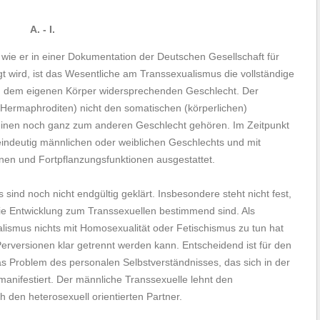
A. - I.
wie er in einer Dokumentation der Deutschen Gesellschaft für
 wird, ist das Wesentliche am Transsexualismus die vollständige
.h. dem eigenen Körper widersprechenden Geschlecht. Der
(Hermaphroditen) nicht den somatischen (körperlichen)
einen noch ganz zum anderen Geschlecht gehören. Im Zeitpunkt
 eindeutig männlichen oder weiblichen Geschlechts und mit
en und Fortpflanzungsfunktionen ausgestattet.
ind noch nicht endgültig geklärt. Insbesondere steht nicht fest,
ie Entwicklung zum Transsexuellen bestimmend sind. Als
alismus nichts mit Homosexualität oder Fetischismus zu tun hat
rversionen klar getrennt werden kann. Entscheidend ist für den
as Problem des personalen Selbstverständnisses, das sich in der
manifestiert. Der männliche Transsexuelle lehnt den
den heterosexuell orientierten Partner.