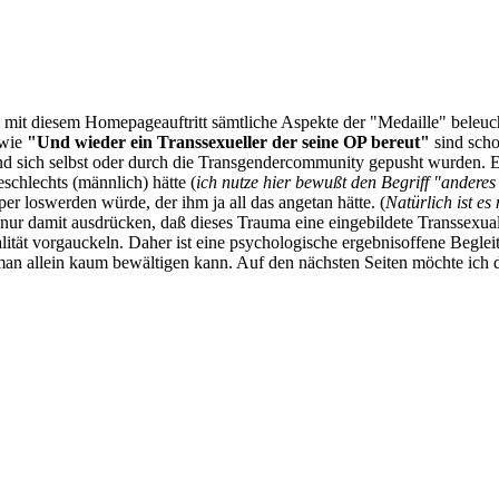
ch mit diesem Homepageauftritt sämtliche Aspekte der "Medaille" beleu
 wie
"Und wieder ein Transsexueller der seine OP bereut"
sind scho
nd sich selbst oder durch die Transgendercommunity gepusht wurden. Ei
schlechts (männlich) hätte (
ich nutze hier bewußt den Begriff "andere
r loswerden würde, der ihm ja all das angetan hätte. (
Natürlich ist es
ur damit ausdrücken, daß dieses Trauma eine eingebildete Transsexual
lität vorgauckeln. Daher ist eine psychologische ergebnisoffene Beglei
 man allein kaum bewältigen kann. Auf den nächsten Seiten möchte ic