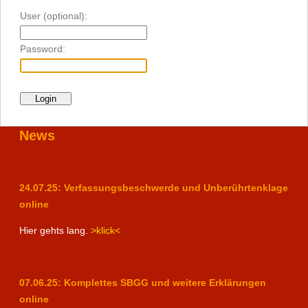
User (optional):
Password:
News
24.07.25: Verfassungsbeschwerde und Unberührtenklage
online
Hier gehts lang.
>klick<
07.06.25: Komplettes SBGG und weitere Erklärungen
online