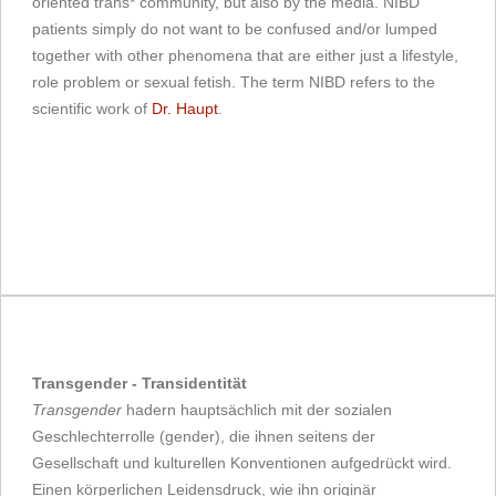
oriented trans* community, but also by the media. NIBD
patients simply do not want to be confused and/or lumped
together with other phenomena that are either just a lifestyle,
role problem or sexual fetish. The term NIBD refers to the
scientific work of
Dr. Haupt
.
Transgender - Transidentität
Transgender
hadern hauptsächlich mit der sozialen
Geschlechterrolle (gender), die ihnen seitens der
Gesellschaft und kulturellen Konventionen aufgedrückt wird.
Einen körperlichen Leidensdruck, wie ihn originär