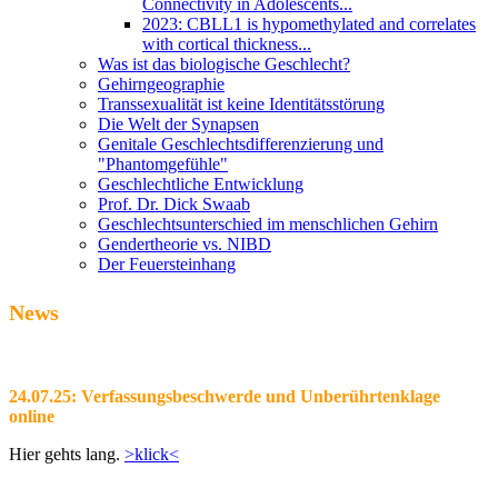
Connectivity in Adolescents...
2023: CBLL1 is hypomethylated and correlates
with cortical thickness...
Was ist das biologische Geschlecht?
Gehirngeographie
Transsexualität ist keine Identitätsstörung
Die Welt der Synapsen
Genitale Geschlechtsdifferenzierung und
"Phantomgefühle"
Geschlechtliche Entwicklung
Prof. Dr. Dick Swaab
Geschlechtsunterschied im menschlichen Gehirn
Gendertheorie vs. NIBD
Der Feuersteinhang
News
24.07.25: Verfassungsbeschwerde und Unberührtenklage
online
Hier gehts lang.
>klick<