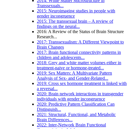
2014: White Matter Microstructure in
Transsexuals...
2015: Neuroimaging studies in people with
gender incongruence
2015: The transsexual brain – A review of
findings on the neural...
2016: A Review of the Status of Brain Structure
Research...
2017: Transsexualism: A Different Viewpoint to
Brain Changes
2017: Brain functional connectivity patterns in
children and adolescents...
2018: Grey and white matter volumes either in
treatment-naive or hormone-treated...
2019: Sex Matters: A Multivariate Pattern
Analysis of Sex- and Gender-Related...
2019: Cross sex hormone treatment is linked with
a reversal...
2020: Brain network interactions in transgender
individuals with gender incongruence
2020: Predictive Pattern Classification Can
Distinguish...
2021: Structural, Functional, and Metabolic
Brain Differences...
2022: Inter-Network Brain Functional