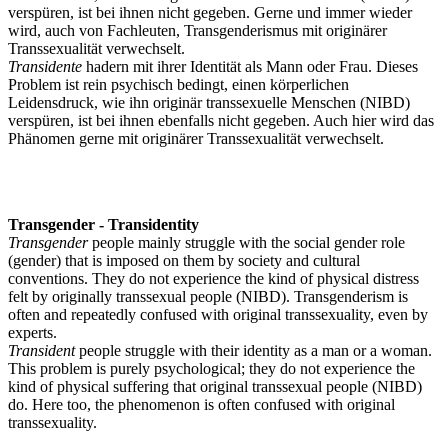
verspüren, ist bei ihnen nicht gegeben. Gerne und immer wieder
wird, auch von Fachleuten, Transgenderismus mit originärer
Transsexualität verwechselt.
Transidente
hadern mit ihrer Identität als Mann oder Frau. Dieses
Problem ist rein psychisch bedingt, einen körperlichen
Leidensdruck, wie ihn originär transsexuelle Menschen (NIBD)
verspüren, ist bei ihnen ebenfalls nicht gegeben. Auch hier wird das
Phänomen gerne mit originärer Transsexualität verwechselt.
Transgender - Transidentity
Transgender
people mainly struggle with the social gender role
(gender) that is imposed on them by society and cultural
conventions. They do not experience the kind of physical distress
felt by originally transsexual people (NIBD). Transgenderism is
often and repeatedly confused with original transsexuality, even by
experts.
Transident
people struggle with their identity as a man or a woman.
This problem is purely psychological; they do not experience the
kind of physical suffering that original transsexual people (NIBD)
do. Here too, the phenomenon is often confused with original
transsexuality.