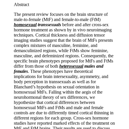
Abstract
The present review focuses on the brain structure of
male-to-female (MtF) and female-to-male (FtM)
homosexual
transsexuals
before and after cross-sex
hormone treatment as shown by in vivo neuroimaging
techniques. Cortical thickness and diffusion tensor
imaging studies suggest that the brain of MtFs presents
complex mixtures of masculine, feminine, and
demasculinized regions, while FtMs show feminine,
masculine, and defeminized regions. Consequently, the
specific brain phenotypes proposed for MtFs and FtMs
differ from those of both
heterosexual
males and
females
. These phenotypes have theoretical
implications for brain intersexuality, asymmetry, and
body perception in transsexuals as well as for
Blanchard’s hypothesis on sexual orientation in
homosexual MtFs. Falling within the aegis of the
neurohormonal theory of sex differences, we
hypothesize that cortical differences between
homosexual MtFs and FtMs and male and female
controls are due to differently timed cortical thinning in
different regions for each group. Cross-sex hormone
studies have reported marked effects of the treatment on
MtF and FtM brains. Their results are used to discuss