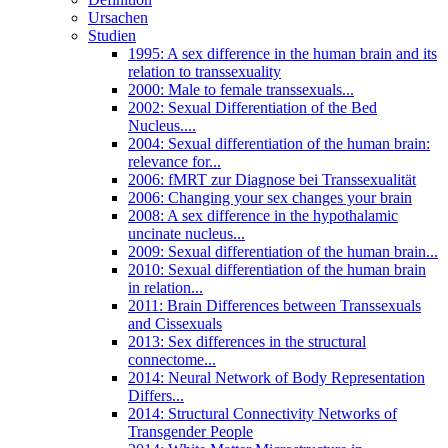
Ursachen
Studien
1995: A sex difference in the human brain and its
relation to transsexuality
2000: Male to female transsexuals...
2002: Sexual Differentiation of the Bed
Nucleus....
2004: Sexual differentiation of the human brain:
relevance for...
2006: fMRT zur Diagnose bei Transsexualität
2006: Changing your sex changes your brain
2008: A sex difference in the hypothalamic
uncinate nucleus...
2009: Sexual differentiation of the human brain...
2010: Sexual differentiation of the human brain
in relation...
2011: Brain Differences between Transsexuals
and Cissexuals
2013: Sex differences in the structural
connectome...
2014: Neural Network of Body Representation
Differs...
2014: Structural Connectivity Networks of
Transgender People