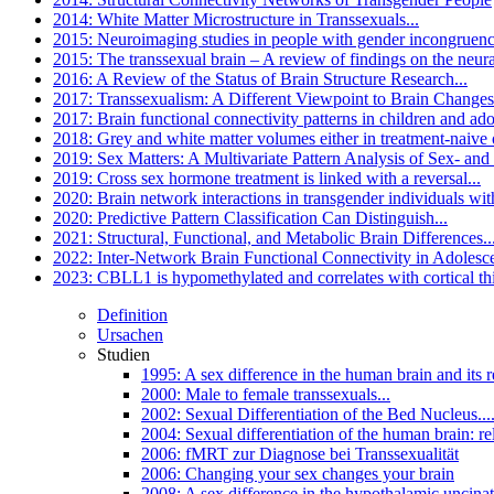
2014: White Matter Microstructure in Transsexuals...
2015: Neuroimaging studies in people with gender incongruen
2015: The transsexual brain – A review of findings on the neural
2016: A Review of the Status of Brain Structure Research...
2017: Transsexualism: A Different Viewpoint to Brain Changes
2017: Brain functional connectivity patterns in children and ado
2018: Grey and white matter volumes either in treatment-naive 
2019: Sex Matters: A Multivariate Pattern Analysis of Sex- and
2019: Cross sex hormone treatment is linked with a reversal...
2020: Brain network interactions in transgender individuals wi
2020: Predictive Pattern Classification Can Distinguish...
2021: Structural, Functional, and Metabolic Brain Differences..
2022: Inter-Network Brain Functional Connectivity in Adolesce
2023: CBLL1 is hypomethylated and correlates with cortical thi
Definition
Ursachen
Studien
1995: A sex difference in the human brain and its re
2000: Male to female transsexuals...
2002: Sexual Differentiation of the Bed Nucleus...
2004: Sexual differentiation of the human brain: rel
2006: fMRT zur Diagnose bei Transsexualität
2006: Changing your sex changes your brain
2008: A sex difference in the hypothalamic uncinat