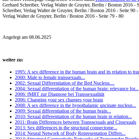
Gerhard Schreiber, Verlag Walter de Gruyter, Berlin / Boston 2016 - S
Schreiber, Verlag Walter de Gruyter, Berlin / Boston 2016 - Seite 90 -
Verlag Walter de Gruyter, Berlin / Boston 2016 - Seite 79 - 80
Angelegt am 08.06.2025
weiter zu:
1995: A sex difference in the human brain and its relation to tra
2000: Male to female transsexuals...
2002: Sexual Differentiation of the Bed Nucleus....
2004: Sexual differentiation of the human brain: relevance for...
2006: fMRT zur Diagnose bei Transsexualität
2006: Changing your sex changes your brain
2008: A sex difference in the hypothalamic uncinate nucleus...
2009: Sexual differentiation of the human brain...
2010: Sexual differentiation of the human brain in relation...
2011: Brain Differences between Transsexuals and Cissexuals
2013: Sex differences in the structural connectome...
2014: Neural Network of Body Representation Differs...
2014: Structural Connectivity Networks of Transgender People