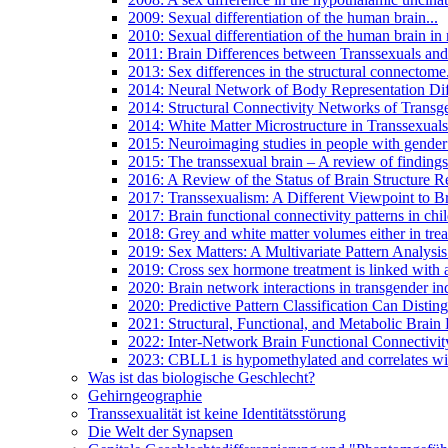
2009: Sexual differentiation of the human brain...
2010: Sexual differentiation of the human brain in r
2011: Brain Differences between Transsexuals and
2013: Sex differences in the structural connectome.
2014: Neural Network of Body Representation Diff
2014: Structural Connectivity Networks of Transg
2014: White Matter Microstructure in Transsexuals.
2015: Neuroimaging studies in people with gende
2015: The transsexual brain – A review of findings 
2016: A Review of the Status of Brain Structure Re
2017: Transsexualism: A Different Viewpoint to B
2017: Brain functional connectivity patterns in chi
2018: Grey and white matter volumes either in trea
2019: Sex Matters: A Multivariate Pattern Analysis
2019: Cross sex hormone treatment is linked with a 
2020: Brain network interactions in transgender i
2020: Predictive Pattern Classification Can Disting
2021: Structural, Functional, and Metabolic Brain 
2022: Inter-Network Brain Functional Connectivity
2023: CBLL1 is hypomethylated and correlates with
Was ist das biologische Geschlecht?
Gehirngeographie
Transsexualität ist keine Identitätsstörung
Die Welt der Synapsen