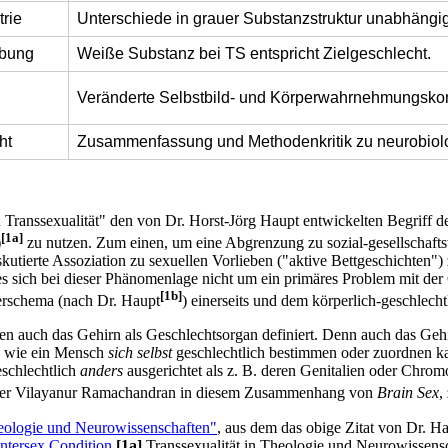
rie
Unterschiede in grauer Substanzstruktur unabhängi
ebung
Weiße Substanz bei TS entspricht Zielgeschlecht.
Veränderte Selbstbild- und Körperwahrnehmungskonn
ht
Zusammenfassung und Methodenkritik zu neurobiol
n Transsexualität" den von Dr. Horst-Jörg Haupt entwickelten Begriff d
[1a]
)
zu nutzen. Zum einen, um eine Abgrenzung zu sozial-gesellschaftsw
kutierte Assoziation zu sexuellen Vorlieben ("aktive Bettgeschichten
da es sich bei dieser Phänomenlage nicht um ein primäres Problem mit de
[1b]
erschema (nach Dr. Haupt
) einerseits und dem körperlich-geschlech
 auch das Gehirn als Geschlechtsorgan definiert. Denn auch das Gehirn 
, wie ein Mensch
sich selbst
geschlechtlich bestimmen oder zuordnen kan
schlechtlich
anders
ausgerichtet als z. B. deren Genitalien oder Chro
tler Vilayanur Ramachandran in diesem Zusammenhang von
Brain Sex
,
heologie und Neurowissenschaften"
, aus dem das obige Zitat von Dr. Ha
Intersex Condition
[1a]
Transsexualität in Theologie und Neurowissens