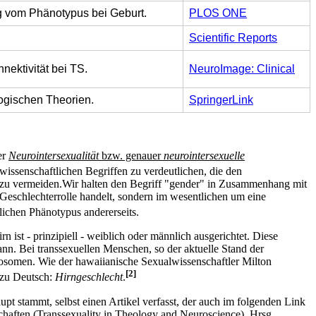
g vom Phänotypus bei Geburt.
PLOS ONE
Scientific Reports
ektivität bei TS.
NeuroImage: Clinical
ogischen Theorien.
SpringerLink
er
Neurointersexualität
bzw. genauer
neurointersexuelle
issenschaftlichen Begriffen zu verdeutlichen, die den
") zu vermeiden.Wir halten den Begriff "gender" in Zusammenhang mit
r Geschlechterrolle handelt, sondern im wesentlichen um eine
tlichen Phänotypus andererseits.
ist - prinzipiell - weiblich oder männlich ausgerichtet. Diese
n. Bei transsexuellen Menschen, so der aktuelle Stand der
mosomen. Wie der hawaiianische Sexualwissenschaftler Milton
[2]
 zu Deutsch:
Hirngeschlecht
.
upt stammt, selbst einen Artikel verfasst, der auch im folgenden Link
chaften (Transsexuality in Theology and Neuroscience), Hrsg.