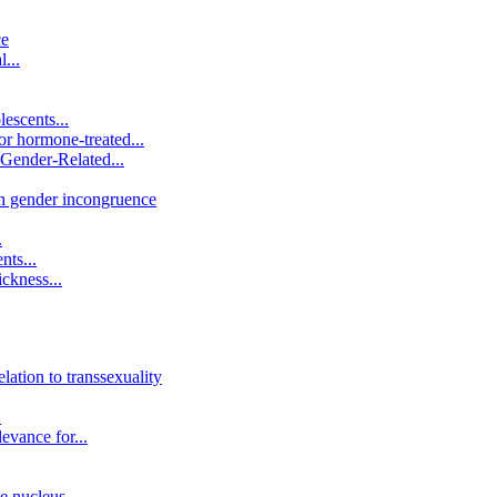
ce
...
lescents...
or hormone-treated...
 Gender-Related...
th gender incongruence
.
nts...
ckness...
lation to transsexuality
.
evance for...
e nucleus...