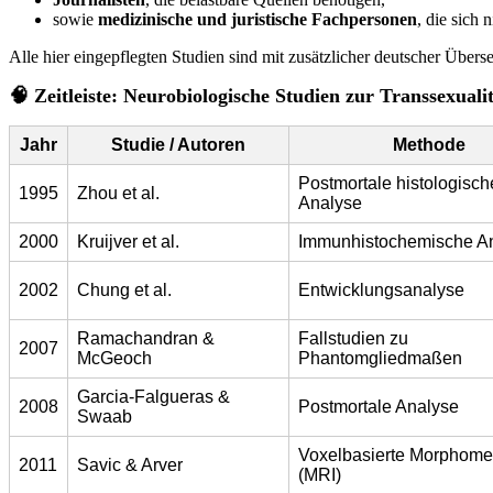
sowie
medizinische und juristische Fachpersonen
, die sich 
Alle hier eingepflegten Studien sind mit zusätzlicher deutscher Übers
🧠 Zeitleiste: Neurobiologische Studien zur Transsexuali
Jahr
Studie / Autoren
Methode
Postmortale histologisch
1995
Zhou et al.
Analyse
2000
Kruijver et al.
Immunhistochemische A
2002
Chung et al.
Entwicklungsanalyse
Ramachandran &
Fallstudien zu
2007
McGeoch
Phantomgliedmaßen
Garcia-Falgueras &
2008
Postmortale Analyse
Swaab
Voxelbasierte Morphomet
2011
Savic & Arver
(MRI)