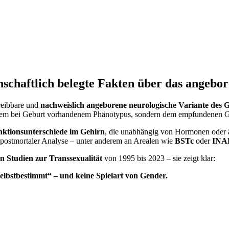
nschaftlich belegte Fakten über das angebo
hreibbare und
nachweislich angeborene neurologische Variante des G
t dem bei Geburt vorhandenem Phänotypus, sondern dem empfundenen G
nktionsunterschiede im Gehirn
, die unabhängig von Hormonen oder ä
postmortaler Analyse – unter anderem an Arealen wie
BSTc
oder
INA
n Studien zur Transsexualität
von 1995 bis 2023 – sie zeigt klar:
„selbstbestimmt“ – und keine Spielart von Gender.