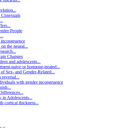
elation...
 Cissexuals
..
ers...
ender People
..
r incongruence
on the neural...
search...
rain Changes
ldren and adolescents...
tment-naive or hormone-treated...
 of Sex- and Gender-Related...
reversal...
ndividuals with gender incongruence
uish...
Differences...
 in Adolescents...
 cortical thickness...