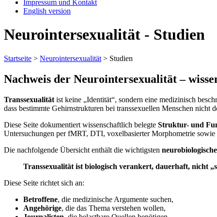
Impressum und Kontakt
English version
Neurointersexualität - Studien
Startseite
>
Neurointersexualität
>
Studien
Nachweis der Neurointersexualität – wisse
Transsexualität
ist keine „Identität“, sondern eine medizinisch besc
dass bestimmte Gehirnstrukturen bei transsexuellen Menschen nich
Diese Seite dokumentiert wissenschaftlich belegte
Struktur- und Fu
Untersuchungen per fMRT, DTI, voxelbasierter Morphometrie sowie 
Die nachfolgende Übersicht enthält die wichtigsten
neurobiologische
Transsexualität ist biologisch verankert, dauerhaft, nicht 
Diese Seite richtet sich an:
Betroffene
, die medizinische Argumente suchen,
Angehörige
, die das Thema verstehen wollen,
Journalisten
, die belastbare Quellen benötigen,