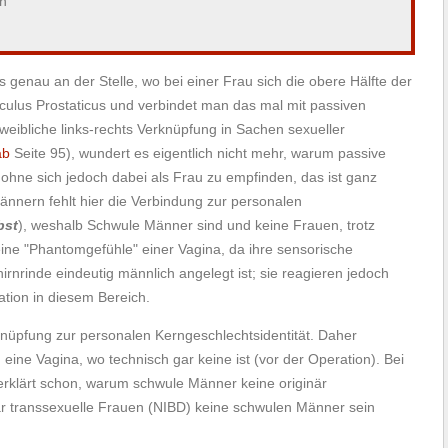
n
 genau an der Stelle, wo bei einer Frau sich die obere Hälfte der
iculus Prostaticus und verbindet man das mal mit passiven
eibliche links-rechts Verknüpfung in Sachen sexueller
ab
Seite 95), wundert es eigentlich nicht mehr, warum passive
ohne sich jedoch dabei als Frau zu empfinden, das ist ganz
nnern fehlt hier die Verbindung zur personalen
bst
), weshalb Schwule Männer sind und keine Frauen, trotz
ine "Phantomgefühle" einer Vagina, da ihre sensorische
irnrinde eindeutig männlich angelegt ist; sie reagieren jedoch
ation in diesem Bereich.
rknüpfung zur personalen Kerngeschlechtsidentität. Daher
eine Vagina, wo technisch gar keine ist (vor der Operation). Bei
erklärt schon, warum schwule Männer keine originär
är transsexuelle Frauen (NIBD) keine schwulen Männer sein