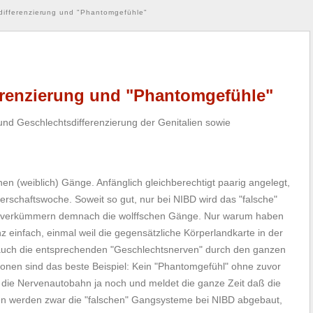
differenzierung und "Phantomgefühle"
erenzierung und "Phantomgefühle"
nd Geschlechtsdifferenzierung der Genitalien sowie
hen (weiblich) Gänge. Anfänglich gleichberechtigt paarig angelegt,
erschaftswoche. Soweit so gut, nur bei NIBD wird das "falsche"
 verkümmern demnach die wolffschen Gänge. Nur warum haben
einfach, einmal weil die gegensätzliche Körperlandkarte in der
 auch die entsprechenden "Geschlechtsnerven" durch den ganzen
nen sind das beste Beispiel: Kein "Phantomgefühl" ohne zuvor
 die Nervenautobahn ja noch und meldet die ganze Zeit daß die
en werden zwar die "falschen" Gangsysteme bei NIBD abgebaut,