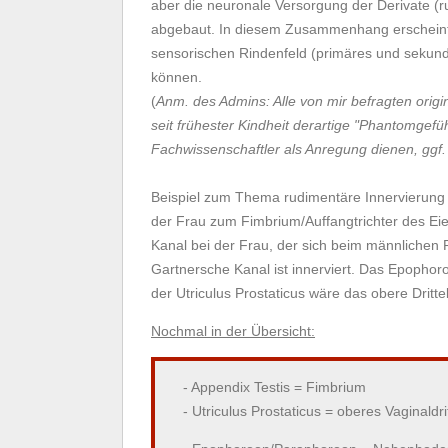
aber die neuronale Versorgung der Derivate (
abgebaut. In diesem Zusammenhang erscheint e
sensorischen Rindenfeld (primäres und sekund
können.
(
Anm. des Admins: Alle von mir befragten orig
seit frühester Kindheit derartige "Phantomge
Fachwissenschaftler als Anregung dienen, ggf. 
Beispiel zum Thema rudimentäre Innervierung de
der Frau zum Fimbrium/Auffangtrichter des Eie
Kanal bei der Frau, der sich beim männlichen 
Gartnersche Kanal ist innerviert. Das Epoph
der Utriculus Prostaticus wäre das obere Dritte
Nochmal in der Übersicht:
- Appendix Testis = Fimbrium
- Utriculus Prostaticus = oberes Vaginaldri