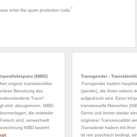
*
ease enter the spam protection code:
Körperdiskrepanz (NIBD)
Transgender - Transidentit
en originär transsexuellen
Transgender
hadern hauptsäc
tionären Benutzung des
(gender), die ihnen seitens 
enderorientierte Trans*-
aufgedrückt wird. Einen körpe
gt wird, abzugrenzen. NIBD-
transsexuelle Menschen (NIBD
Phänomenlagen, die entweder
Gerne und immer wieder wir
 Fetisch sind, verwechselt
originärer Transsexualität ve
Bezeichnung NIBD bezieht
Transidente
hadern mit ihrer
upt
.
ist rein psychisch bedingt, e