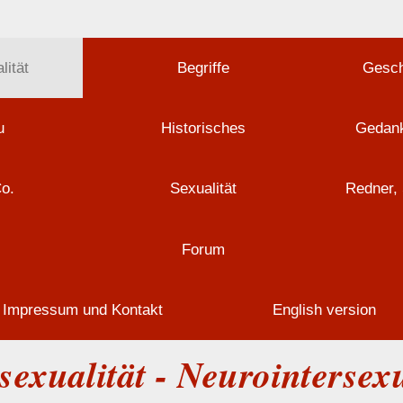
lität
Begriffe
Gesch
u
Historisches
Gedank
Co.
Sexualität
Redner, 
Forum
Impressum und Kontakt
English version
sexualität - Neurointersexu