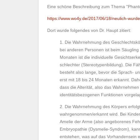
Eine schöne Beschreibung zum Thema "Phantomg
https://www.wo4y.de/2017/06/18/neulich-wurde-
Dort wurde folgendes von Dr. Haupt zitiert:
1. Die Wahrnehmung des Geschlechtskör
bei anderen Personen ist beim Säugling b
Monaten ist die individuelle Gesichtser
schlechter (Stereotypenbildung). Die Fäh
besteht also lange, bevor die Sprach- un
erst mit 18 bis 24 Monaten erkannt. Da
dass die Alterität, also das Wahrnehmen
identitätsbezogenen Funktionen vorgelage
2. Die Wahrnehmung des Körpers erfolgt
wahrgenommen/erkannt wird. Bei Kindern
Amelie der Arme (also angeborenes Fehl
Embryopathie (Dysmelie-Syndrom), kann
entstehen, was auf das Vorhandensein e