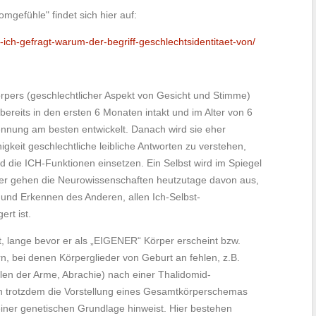
efühle" findet sich hier auf:
ich-gefragt-warum-der-begriff-geschlechtsidentitaet-von/
pers (geschlechtlicher Aspekt von Gesicht und Stimme)
ereits in den ersten 6 Monaten intakt und im Alter von 6
kennung am besten entwickelt. Danach wird sie eher
igkeit geschlechtliche leibliche Antworten zu verstehen,
d die ICH-Funktionen einsetzen. Ein Selbst wird im Spiegel
her gehen die Neurowissenschaften heutzutage davon aus,
 und Erkennen des Anderen, allen Ich-Selbst-
rt ist.
, lange bevor er als „EIGENER“ Körper erscheint bzw.
, bei denen Körperglieder von Geburt an fehlen, z.B.
en der Arme, Abrachie) nach einer Thalidomid-
 trotzdem die Vorstellung eines Gesamtkörperschemas
iner genetischen Grundlage hinweist. Hier bestehen