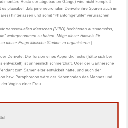
rudimentäre Reste der abgebauten Gänge) wird nicht komplett
s plausibel, daß jene neuronalen Derivate ihre Spuren auch im
äres) hinterlassen und somit "Phantomgefühle" verursachen
inär transsexuellen Menschen (NIBD) berichteten ausnahmslos,
fühle" wahrgenommen zu haben. Möge dieser Hinweis für
zu dieser Frage klinische Studien zu organisieren.
)
r Derivate: Die Torsion eines Appendix Testis (hätte sich bei
s entwickelt) ist unheimlich schmerzhaft. Oder der Gartnersche
Pendant zum Samenleiter entwickelt hätte, und auch der
oroon bzw. Paraphoroon wäre der Nebenhoden des Mannes und
l der Vagina einer Frau.
ttel