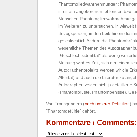
Phantomgliedwahrnehmungen: Phantom
in einem angeborenen fehlenden bzw. amp
Menschen Phantomgliedwahrnehmungen h
im Weiteren zu untersuchen, in wieweit
Bezugsperson) in den Leib hinein die in
geschlechtlich Andere die Phantombrüst
wesentliche Themen des Autographenbuch
„Geschlechtsidentität“ als wenig weiter
Meinung wird es Zeit, sich den eigent
Autographenprojekts werden wir die Erke
Alterität) und auch die Literatur zu an
Autographen zeigen sich ja detailliert
(Phantombrüste, Phantompenisse). Geschl
Von Transgendern (
nach unserer Definition
) h
"Phantomgefühle" gehört.
Kommentare / Comments: