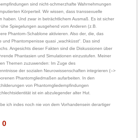
empfindungen sind nicht-schmerzhafte Wahrnehmungen
utierten Körperteil. Wir wissen, dass transsexuelle
aben. Und zwar in beträchtlichem Ausmaß. Es ist sicher
 frühe Spiegelungen ausgehend vom Anderen (z.B.
nere Phantom-Schablone aktivieren. Also der, die, das
e und Phantompenisse quasi „wachküsst“. Das sind
s. Angesichts dieser Fakten sind die Diskussionen über
führende Phantasien und Simulationen einzustufen. Meiner
lichen Themen zuzuwenden: Im Zuge des
nntnisse der sozialen Neurowissenschaften integrieren (–>
geborenen Phantomgliedmaßen aufarbeiten. In den
e Schilderungen von Phantomgliedempfindungen
echtsidentität ist ein abzulegender alter Hut.
abe ich indes noch nie von dem Vorhandensein derartiger
 0