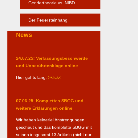
Gendertheorie vs. NIBD
Der Feuersteinhang
News
24.07.25: Verfassungsbeschwerde
und Unberührtenklage online
Hier gehts lang.
>klick<
07.06.25: Komplettes SBGG und
weitere Erklärungen online
Wir haben keinerlei Anstrengungen
gescheut und das komplette SBGG mit
seinen insgesamt 13 Artikeln (nicht nur