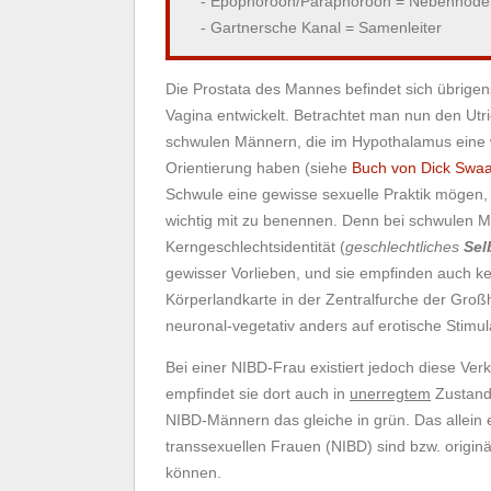
- Epophoroon/Paraphoroon = Nebenhode
- Gartnersche Kanal = Samenleiter
Die Prostata des Mannes befindet sich übrigens
Vagina entwickelt. Betrachtet man nun den Utr
schwulen Männern, die im Hypothalamus eine w
Orientierung haben (siehe
Buch von Dick Swa
Schwule eine gewisse sexuelle Praktik mögen, 
wichtig mit zu benennen. Denn bei schwulen Mä
Kerngeschlechtsidentität (
geschlechtliches
Sel
gewisser Vorlieben, und sie empfinden auch ke
Körperlandkarte in der Zentralfurche der Großh
neuronal-vegetativ anders auf erotische Stimul
Bei einer NIBD-Frau existiert jedoch diese Ve
empfindet sie dort auch in
unerregtem
Zustand 
NIBD-Männern das gleiche in grün. Das allein 
transsexuellen Frauen (NIBD) sind bzw. origin
können.