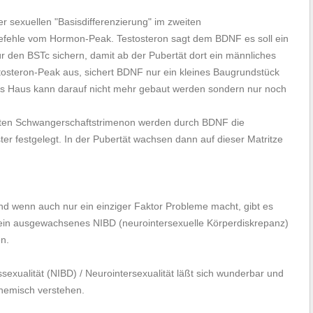
 sexuellen "Basisdifferenzierung" im zweiten
fehle vom Hormon-Peak. Testosteron sagt dem BDNF es soll ein
 den BSTc sichern, damit ab der Pubertät dort ein männliches
tosteron-Peak aus, sichert BDNF nur ein kleines Baugrundstück
es Haus kann darauf nicht mehr gebaut werden sondern nur noch
eiten Schwangerschaftstrimenon werden durch BDNF die
er festgelegt. In der Pubertät wachsen dann auf dieser Matritze
und wenn auch nur ein einziger Faktor Probleme macht, gibt es
ein ausgewachsenes NIBD (neurointersexuelle Körperdiskrepanz)
en.
exualität (NIBD) / Neurointersexualität läßt sich wunderbar und
hemisch verstehen.