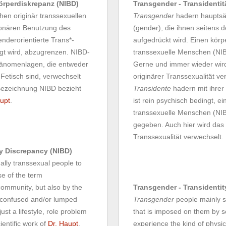
Körperdiskrepanz (NIBD)
Transgender - Transidentit
en originär transsexuellen
Transgender
hadern hauptsäc
tionären Benutzung des
(gender), die ihnen seitens 
enderorientierte Trans*-
aufgedrückt wird. Einen körpe
gt wird, abzugrenzen. NIBD-
transsexuelle Menschen (NIBD
Phänomenlagen, die entweder
Gerne und immer wieder wir
 Fetisch sind, verwechselt
originärer Transsexualität ve
Bezeichnung NIBD bezieht
Transidente
hadern mit ihrer
upt
.
ist rein psychisch bedingt, e
transsexuelle Menschen (NIBD
gegeben. Auch hier wird das
Transsexualität verwechselt.
dy Discrepancy (NIBD)
nally transsexual people to
se of the term
community, but also by the
Transgender - Transidentit
e confused and/or lumped
Transgender
people mainly st
st a lifestyle, role problem
that is imposed on them by s
ientific work of
Dr. Haupt
.
experience the kind of physica