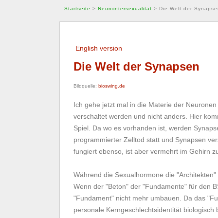
Startseite
>
Neurointersexualität
>
Die Welt der Synapse
English version
Die Welt der Synapsen
Bildquelle:
bioswing.de
Ich gehe jetzt mal in die Materie der Neurone
verschaltet werden und nicht anders. Hier ko
Spiel. Da wo es vorhanden ist, werden Synapsen 
programmierter Zelltod statt und Synapsen v
fungiert ebenso, ist aber vermehrt im Gehirn z
Während die Sexualhormone die "Architekten" 
Wenn der "Beton" der "Fundamente" für den BST
"Fundament" nicht mehr umbauen. Da das "Fun
personale Kerngeschlechtsidentität biologisch 