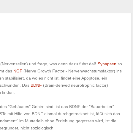
n
n (Nervenzellen) und frage, was denn dazu führt daß
Synapsen
so
mmt das
NGF
(Nerve Growth Factor - Nervenwachstumsfaktor) ins
stabilisiert, da wo es nicht ist, findet eine Apoptose, ein
erschwinden. Das
BDNF
(Brain-derived neurotrophic factor)
u finden.
des "Gebäudes" Gehirn sind, ist das BDNF der "Bauarbeiter".
c mit Hilfe von BDNF einmal durchgetrocknet ist, läßt sich das
dament" im Mutterleib ohne Erziehung gegossen wird, ist die
begründet, nicht soziologisch.