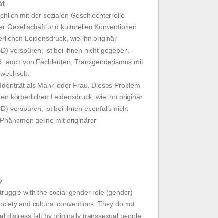
ät
hlich mit der sozialen Geschlechterrolle
der Gesellschaft und kulturellen Konventionen
rlichen Leidensdruck, wie ihn originär
) verspüren, ist bei ihnen nicht gegeben.
d, auch von Fachleuten, Transgenderismus mit
rwechselt.
 Identität als Mann oder Frau. Dieses Problem
inen körperlichen Leidensdruck, wie ihn originär
) verspüren, ist bei ihnen ebenfalls nicht
 Phänomen gerne mit originärer
y
ruggle with the social gender role (gender)
ociety and cultural conventions. They do not
l distress felt by originally transsexual people