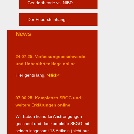
Gendertheorie vs. NIBD
Der Feuersteinhang
News
24.07.25: Verfassungsbeschwerde
und Unberührtenklage online
Hier gehts lang.
>klick<
07.06.25: Komplettes SBGG und
weitere Erklärungen online
Wir haben keinerlei Anstrengungen
gescheut und das komplette SBGG mit
seinen insgesamt 13 Artikeln (nicht nur