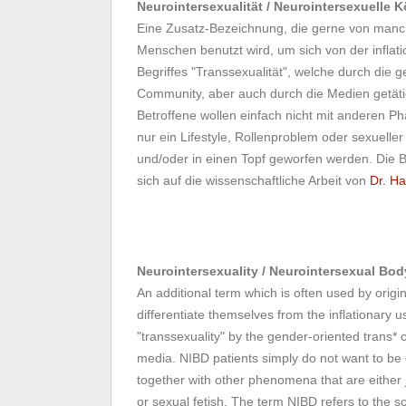
Neurointersexualität / Neurointersexuelle 
Eine Zusatz-Bezeichnung, die gerne von manch
Menschen benutzt wird, um sich von der infla
Begriffes "Transsexualität", welche durch die g
Community, aber auch durch die Medien getäti
Betroffene wollen einfach nicht mit anderen 
nur ein Lifestyle, Rollenproblem oder sexueller
und/oder in einen Topf geworfen werden. Die 
sich auf die wissenschaftliche Arbeit von
Dr. Ha
Neurointersexuality / Neurointersexual Bo
An additional term which is often used by origi
differentiate themselves from the inflationary u
"transsexuality" by the gender-oriented trans* 
media. NIBD patients simply do not want to b
together with other phenomena that are either ju
or sexual fetish. The term NIBD refers to the sc