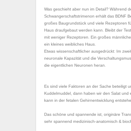
Was geschieht aber nun im Detail? Während der
Schwangerschaftstrimenon erhält das BDNF Be
großes Baugrundstück und viele Rezeptoren für
Haus draufgebaut werden kann. Bleibt der Tes
mit weniger Rezeptoren. Ein großes männlich
ein kleines weibliches Haus.
Etwas wissenschaftlicher ausgedrückt: Im zw
neuronale Kapazität und die Verschaltungsmust
die eigentlichen Neuronen heran.
Es sind viele Faktoren an der Sache beteiligt 
Kuddelmuddel, dann haben wir den Salat und 
kann in der fetalen Gehirnentwicklung entsteh
Das schöne und spannende ist, originäre Transs
sehr spannend medizinisch-anatomisch & bioc