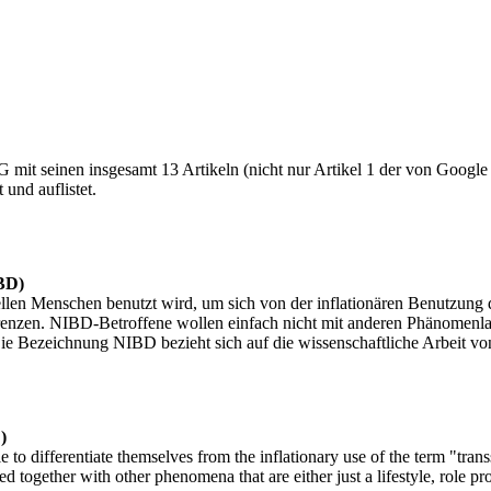
it seinen insgesamt 13 Artikeln (nicht nur Artikel 1 der von Google le
und auflistet.
IBD)
len Menschen benutzt wird, um sich von der inflationären Benutzung de
enzen. NIBD-Betroffene wollen einfach nicht mit anderen Phänomenlage
Die Bezeichnung NIBD bezieht sich auf die wissenschaftliche Arbeit v
)
e to differentiate themselves from the inflationary use of the term "tra
together with other phenomena that are either just a lifestyle, role pro