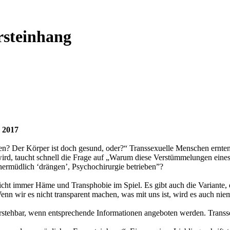
rsteinhang
. 2017
en? Der Körper ist doch gesund, oder?“ Transsexuelle Menschen ernte
wird, taucht schnell die Frage auf „Warum diese Verstümmelungen eine
nermüdlich ‘drängen’, Psychochirurgie betrieben”?
icht immer Häme und Transphobie im Spiel. Es gibt auch die Variante, da
enn wir es nicht transparent machen, was mit uns ist, wird es auch nie
ehbar, wenn entsprechende Informationen angeboten werden. Transsex