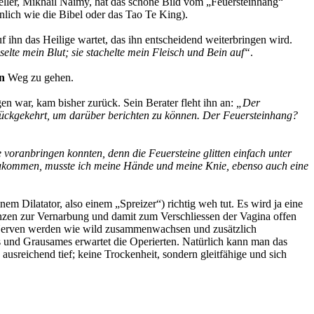
teller, Mikhaïl Naimy, hat das schöne Bild vom „Feuersteinhang“
nlich wie die Bibel oder das Tao Te King).
f ihn das Heilige wartet, das ihn entscheidend weiterbringen wird.
lte mein Blut; sie stachelte mein Fleisch und Bein auf“
.
n
Weg zu gehen.
n war, kam bisher zurück. Sein Berater fleht ihn an:
„Der
 zurückgekehrt, um darüber berichten zu können. Der Feuersteinhang?
ke voranbringen konnten, denn die Feuersteine glitten einfach unter
zukommen, musste ich meine Hände und meine Knie, ebenso auch eine
em Dilatator, also einem „Spreizer“) richtig weh tut. Es wird ja eine
denzen zur Vernarbung und damit zum Verschliessen der Vagina offen
. Nerven werden wie wild zusammenwachsen und zusätzlich
und Grausames erwartet die Operierten. Natürlich kann man das
ausreichend tief; keine Trockenheit, sondern gleitfähige und sich