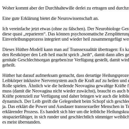
Woher kommt aber der Durchhaltewille derlei zu ertragen und durchz
Eine gute Erklärung bietet die Neurowissenschaft an.
Ich vereinfache jetzt etwas (ohne zu fälschen). Der Neurobiologe Gera
diese quasi „reparieren“. Das können psychosomatische Zersplitterung
Einverleibungsprozess integriert und wieder heil zusammengefügt we
Dieses Hüther-Modell kann man auf Transsexualität übertragen: Es ka
den Restkörper den Leib heil macht sprich „heilt“, damit dann alles
genitale Geschlechtsorgan gegeben/zur Verfügung gestellt, damit wird
geheilt.
Hüther hat darauf aufmerksam gemacht, dass derartige Heilungsprozes
Leibkörper inklusive Nervensystem auch die Kraft auf zu heilen und 
Rolle spielen. Ähnlich wie die heilende Neovagina gewaltige Kräfte f
muss (damit die Neovagina nicht wieder zuwächst), braucht es auch be
Kräfte potenziell zur Verfügung und daher bringen wir auch die leib
dynamisch. Der Leib greift die Gelegenheit beim Schopf sich geschlech
ja. Das erklärt die Power und Ausdauer transsexueller Menschen in Tr
erklärender Prozess. Es handelt sich hier um die leibliche Heilungskr
strapazierfähiger, in sich runder und geschlechtlich stimmiger weibli
es meist überstanden.