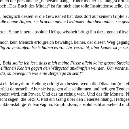
onen der persönliche „Feuersteinhang“. Einer meiner Lieblingsschrifts
: „Das Buch des Mirdat“ ist für mich eine tolle Inspirationsquelle, äh
bezüglich dessen er die Gewissheit hat, dass dort auf seinem Gipfel au
lte meine Augen; sie brachte meine Gedanken durcheinander; sie geisse
eten. Seine innere absolute Heilsgewissheit bringt ihn dazu genau
diese
noch kein Mensch erfolgreich bewältigt, keiner, der diesen Weg gegange
llig zu verkaufen. Viele haben es vor Dir versucht, aber keiner ist je
 Bald stellte ich fest, dass mich meine Füsse allein keine grosse Strec
ne Millionen Kehlen gegen den Würgetod ankämpfen würden. Um voran
da, so beweglich wie eine Bergziege zu sein!“
ein Martyrium. Heilung erfolgt am besten, wenn die Dilatation (mit ein
rfekt dargestellt. Aber sie ist gegen alle schlimmen und heftigen Ten
spreizt wird, mit Power. Und das tut richtig weh. Und das für Monate
t sagen, die SRS-OP ist ein Gang über den Feuersteinhang. Heftiges 
ll funktionsfähige Vulva/Vagina. Empfindsam, absolut echt aussehend und 