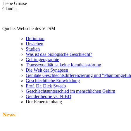
Liebe Grüsse
Claudia
Quelle: Webseite des VTSM
Definition
Ursachen
Studien
Was ist das biologische Geschlecht?
Gehirngeographie
Transsexualität ist keine Identitätsstörung
Die Welt der Synapsen
Genitale Geschlechtsdifferenzierung und "Phantomgefüh
Geschlechtliche Entwicklung
Prof. Dr. Dick Swaab
Geschlechtsunterschied im menschlichen Gehirn
Gendertheorie vs. NIBD
Der Feuersteinhang
News