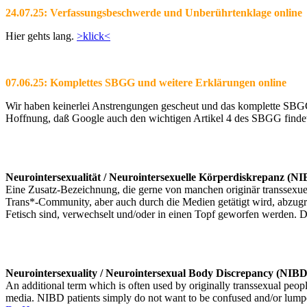
24.07.25: Verfassungsbeschwerde und Unberührtenklage online
Hier gehts lang.
>klick<
07.06.25: Komplettes SBGG und weitere Erklärungen online
Wir haben keinerlei Anstrengungen gescheut und das komplette SBGG m
Hoffnung, daß Google auch den wichtigen Artikel 4 des SBGG findet 
Neurointersexualität / Neurointersexuelle Körperdiskrepanz (N
Eine Zusatz-Bezeichnung, die gerne von manchen originär transsexuel
Trans*-Community, aber auch durch die Medien getätigt wird, abzugr
Fetisch sind, verwechselt und/oder in einen Topf geworfen werden. 
Neurointersexuality / Neurointersexual Body Discrepancy (NIBD
An additional term which is often used by originally transsexual peopl
media. NIBD patients simply do not want to be confused and/or lumped 