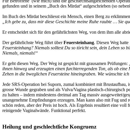
Für Betroffene (wie mich) sind die geschlechtsangleichenden Operati
gefunden und in seinem „Buch des Mirdat“ aufgeschrieben (so nebenbei
Im Buch des Mirdat beschliesst ein Mensch, einen Berg zu erklimmen, 
„Ich gebe zu, dass mir diese Geschichte meine Ruhe raubte … Sie quä
Er entscheidet sich für den gefährlichsten Weg, von dem ihm alle abri
Der gefährlichste Weg führt über
Feuersteinhang
. Diesen Weg hatte 
Feuersteinhang? Niemals solltest Du so töricht sein, dein Leben so bi
Niemals, niemals!“
Er geht diesen Weg. Der Weg ist gespickt mit grausamen Prüfungen:
„
ihnen hinweg und erzeugten einen furchterregenden Ton, als ob ei
Zehen in die bweglichen Feuersteine hineingraben. Wie wünschte ich 
Jede SRS-Operation bei Suporn, zumal kombiniert mit Brustaufbau, ist 
grosse Wunde gegraben und als Vulva/Vagina plastisch-chirurgisch pe
zu halten – indem mindestens dreimal am Tag massiv ausgeweitet/ge
unangenehme Empfindungen erzeugen. Man kann also mit Fug und rech
schön reden, aber der Preis ist hoch. Als Ergebnis resultiert eine vo
reinigende Vaginalwände. Funktional perfekt.
Heilung und geschlechtliche Kongruenz