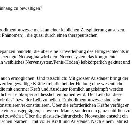
teinhang zu bewältigen?
odimentprozesse meist an einer leiblichen Zerspiltterung ansetzen,
s Phänomen) , die quasi durch einen therapeutischen
epanzen handeln, die über eine Einverleibung des Hirngeschlechts in
isch erzeugte Neovagina wird dem Nervensystem das kongruente
n in weibliches Nervensystem/Penis-Hoden) leibkörperlich gekittet und
auch ermöglichen. Und tatsächlich: Mit grosser Ausdauer bringt der
rden gewaltige Kräfte frei, die bei der Heilung eine wesentliche
en die mit enormer Kraft und Ausdauer förmlich angekämpft werden
licher Leibkörper schliesslich embodied wird. Der Leib hat diese
 wir das“ bzw. der Leib zu heilen. Embodimentprozesse sind sehr
struieren/rekonstituieren. Über die erforderlichen Kräfte verfügt er
ne einer ausgeprägten, schweren Manie, sondern ein ganz natürlich zu
asi zuwächst. Über die plastisch-chirurgische Neovagina entsteht ein
elischen Narben – mit voller Kraft und Ausdauer. Nach einem Jahr ist