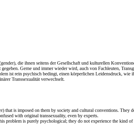
(gender), die ihnen seitens der Gesellschaft und kulturellen Konventi
ht gegeben. Gerne und immer wieder wird, auch von Fachleuten, Transge
blem ist rein psychisch bedingt, einen körperlichen Leidensdruck, wie 
närer Transsexualität verwechselt.
r) that is imposed on them by society and cultural conventions. They do 
fused with original transsexuality, even by experts.
is problem is purely psychological; they do not experience the kind of