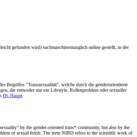
icht gefunden wird) suchmaschinentauglich online gestellt, in der
s Begriffes "Transsexualität", welche durch die genderorientierte
n, die entweder nur ein Lifestyle, Rollenproblem oder sexueller
on
Dr. Haupt
.
nssexuality" by the gender-oriented trans* community, but also by the
blem or sexual fetish. The term NIBD refers to the scientific work of