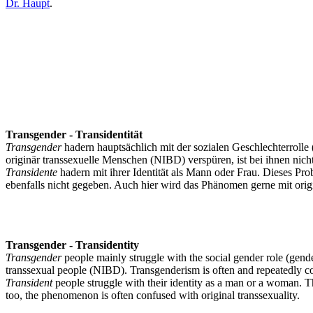
Dr. Haupt
.
Transgender - Transidentität
Transgender
hadern hauptsächlich mit der sozialen Geschlechterrolle 
originär transsexuelle Menschen (NIBD) verspüren, ist bei ihnen nic
Transidente
hadern mit ihrer Identität als Mann oder Frau. Dieses Pro
ebenfalls nicht gegeben. Auch hier wird das Phänomen gerne mit origi
Transgender - Transidentity
Transgender
people mainly struggle with the social gender role (gende
transsexual people (NIBD). Transgenderism is often and repeatedly con
Transident
people struggle with their identity as a man or a woman. Th
too, the phenomenon is often confused with original transsexuality.