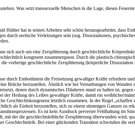
ustehen. Was setzt transsexuelle Menschen in die Lage, diesen Feuers
ld Hüther hat in seinen Arbeiten sehr schön herausgearbeitet, dass Emb
en durch seelische Verletzungen sein (sog. Dissoziationen, psychische
rden.
nn sich auch um eine Zersplitterung durch geschlechtliche Körperdiskr
 geschlechtlich kongruent zusammenpasst. Durch die plastisch-chirurg
 die vorherige geschlechtliche Zersplitterung (körperliche Dissoziatio
se durch Embodiment die Freisetzung gewaltiger Kräfte erfordern und 
eine Brücke herzustellen. Ähnlich wie bei Vernarbungen von Wunden we
reisetzt, denen durch dynamisches Dilatieren stand zu halten ist, geg
i der Heilung des Leibes gewaltiger Kräfte, damit ein weiblicher/männ
liche Geschlechtskongruenz letztlich zusammen. In der Regel „schaffen
tlich als Einheit herzustellen, sich zu einem stimmigen Ganzen zu rekon
ansitionsprozessen. Es ist kein Ausdruck perverser Fehlhaltung im Sin
aft, mit der die geschlechtsleibliche Zersplitterung überwunden wird, qu
cher Geschlechtsleib. Bei einer glückenden Transition schwinden die se