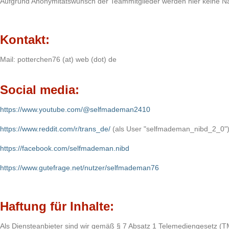
Aufgrund Anonymitätswunsch der Teammitglieder werden hier keine 
Kontakt:
Mail: potterchen76 (at) web (dot) de
Social media:
https://www.youtube.com/@selfmademan2410
https://www.reddit.com/r/trans_de/
(als User "selfmademan_nibd_2_0"
https://facebook.com/selfmademan.nibd
https://www.gutefrage.net/nutzer/selfmademan76
Haftung für Inhalte:
Als Diensteanbieter sind wir gemäß § 7 Absatz 1 Telemediengesetz (TM