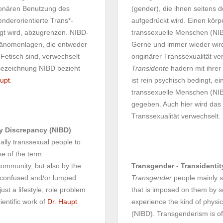
tionären Benutzung des
(gender), die ihnen seitens 
enderorientierte Trans*-
aufgedrückt wird. Einen körpe
gt wird, abzugrenzen. NIBD-
transsexuelle Menschen (NIBD
Phänomenlagen, die entweder
Gerne und immer wieder wir
 Fetisch sind, verwechselt
originärer Transsexualität ve
Bezeichnung NIBD bezieht
Transidente
hadern mit ihrer
upt
.
ist rein psychisch bedingt, e
transsexuelle Menschen (NIBD
gegeben. Auch hier wird das
Transsexualität verwechselt.
dy Discrepancy (NIBD)
nally transsexual people to
se of the term
community, but also by the
Transgender - Transidentit
e confused and/or lumped
Transgender
people mainly st
st a lifestyle, role problem
that is imposed on them by s
ientific work of
Dr. Haupt
.
experience the kind of physica
(NIBD). Transgenderism is of