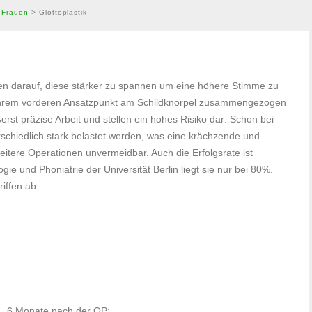
 Frauen
>
Glottoplastik
en darauf, diese stärker zu spannen um eine höhere Stimme zu
ihrem vorderen Ansatzpunkt am Schildknorpel zusammengezogen
erst präzise Arbeit und stellen ein hohes Risiko dar: Schon bei
schiedlich stark belastet werden, was eine krächzende und
itere Operationen unvermeidbar. Auch die Erfolgsrate ist
gie und Phoniatrie der Universität Berlin liegt sie nur bei 80%.
riffen ab.
6 Monate nach der OP: