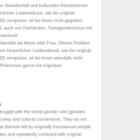
der Gesellschaft und kulturellen Konventionen
rlichen Leidensdruck, wie ihn originär
) verspüren, ist bei ihnen nicht gegeben.
d, auch von Fachleuten, Transgenderismus mit
rwechselt.
 Identität als Mann oder Frau. Dieses Problem
inen körperlichen Leidensdruck, wie ihn originär
) verspüren, ist bei ihnen ebenfalls nicht
 Phänomen gerne mit originärer
y
ruggle with the social gender role (gender)
ociety and cultural conventions. They do not
l distress felt by originally transsexual people
ten and repeatedly confused with original