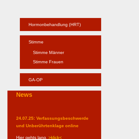
Hormonbehandlung (HRT)
Stimme
Stimme Männer
Stimme Frauen
GA-OP
News
24.07.25: Verfassungsbeschwerde
und Unberührtenklage online
Hier gehts lang.
>klick<