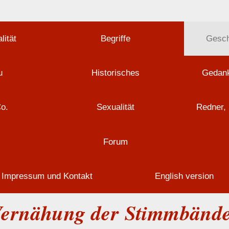
lität
Begriffe
Gesch
u
Historisches
Gedank
Co.
Sexualität
Redner, 
Forum
Impressum und Kontakt
English version
ernähung der Stimmbänd