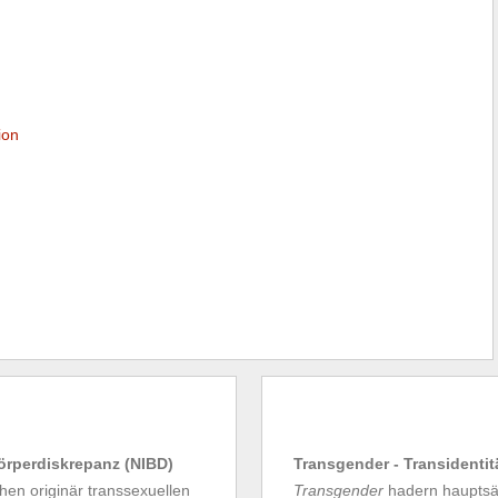
ion
Körperdiskrepanz (NIBD)
Transgender - Transidentit
en originär transsexuellen
Transgender
hadern hauptsäc