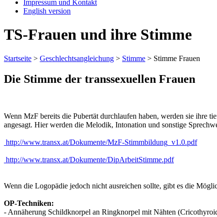
Impressum und Kontakt
English version
TS-Frauen und ihre Stimme
Startseite
>
Geschlechtsangleichung
>
Stimme
>
Stimme Frauen
Die Stimme der transsexuellen Frauen
Wenn MzF bereits die Pubertät durchlaufen haben, werden sie ihre ti
angesagt. Hier werden die Melodik, Intonation und sonstige Sprechwei
http://www.transx.at/Dokumente/MzF-Stimmbildung_v1.0.pdf
http://www.transx.at/Dokumente/DipArbeitStimme.pdf
Wenn die Logopädie jedoch nicht ausreichen sollte, gibt es die Mögl
OP-Techniken:
- Annäherung Schildknorpel an Ringknorpel mit Nähten (Cricothyroi