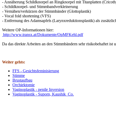
- Annäherung Schildknorpel an Ringknorpel mit Titanplatten (Cricot
- Schildknorpel- und Stimmbandverkleinerung
- Vernähen/verkürzen der Stimmbänder (Glottoplastik)
- Vocal fold shortening (VFS)
- Entfernung des Adamsapfels (Larynxreduktionsplastik) als zusätzli
Weitere OP-Informationen hier:
http://www.transx.at/Dokumente/OpMFKehl.pdf
Da das direkte Arbeiten an den Stimmbändern sehr risikobehaftet ist 
Weiter gehts:
FFS - Gesichtsfeminisierung
Stimme
Brustaufbau
Orchiektomie
Vaginoplastik - penile Inversion
Vaginoplastik - Suporn, Kaushik Co.