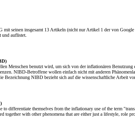
it seinen insgesamt 13 Artikeln (nicht nur Artikel 1 der von Google le
und auflistet.
IBD)
len Menschen benutzt wird, um sich von der inflationären Benutzung de
enzen. NIBD-Betroffene wollen einfach nicht mit anderen Phänomenlage
Die Bezeichnung NIBD bezieht sich auf die wissenschaftliche Arbeit v
)
e to differentiate themselves from the inflationary use of the term "tra
together with other phenomena that are either just a lifestyle, role pro