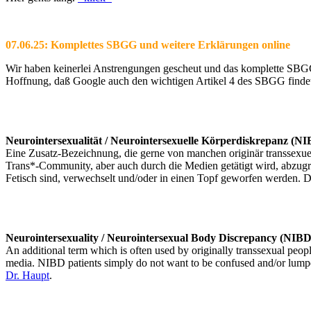
07.06.25: Komplettes SBGG und weitere Erklärungen online
Wir haben keinerlei Anstrengungen gescheut und das komplette SBGG m
Hoffnung, daß Google auch den wichtigen Artikel 4 des SBGG findet 
Neurointersexualität / Neurointersexuelle Körperdiskrepanz (N
Eine Zusatz-Bezeichnung, die gerne von manchen originär transsexuel
Trans*-Community, aber auch durch die Medien getätigt wird, abzugr
Fetisch sind, verwechselt und/oder in einen Topf geworfen werden. 
Neurointersexuality / Neurointersexual Body Discrepancy (NIBD
An additional term which is often used by originally transsexual peopl
media. NIBD patients simply do not want to be confused and/or lumped 
Dr. Haupt
.