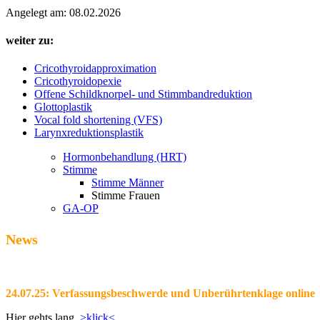
Angelegt am: 08.02.2026
weiter zu:
Cricothyroidapproximation
Cricothyroidopexie
Offene Schildknorpel- und Stimmbandreduktion
Glottoplastik
Vocal fold shortening (VFS)
Larynxreduktionsplastik
Hormonbehandlung (HRT)
Stimme
Stimme Männer
Stimme Frauen
GA-OP
News
24.07.25: Verfassungsbeschwerde und Unberührtenklage online
Hier gehts lang.
>klick<