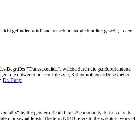
icht gefunden wird) suchmaschinentauglich online gestellt, in der
s Begriffes "Transsexualität", welche durch die genderorientierte
n, die entweder nur ein Lifestyle, Rollenproblem oder sexueller
on
Dr. Haupt
.
nssexuality" by the gender-oriented trans* community, but also by the
blem or sexual fetish. The term NIBD refers to the scientific work of