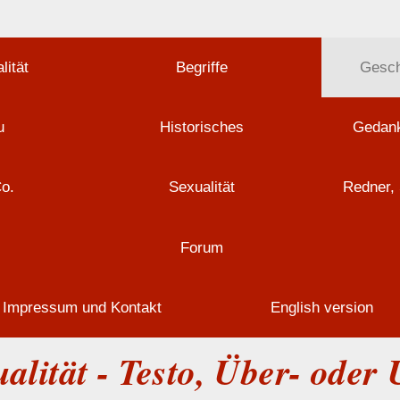
lität
Begriffe
Gesch
u
Historisches
Gedank
Co.
Sexualität
Redner, 
Forum
Impressum und Kontakt
English version
alität - Testo, Über- oder