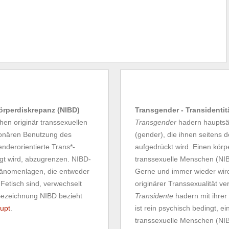
Körperdiskrepanz (NIBD)
Transgender - Transidentit
en originär transsexuellen
Transgender
hadern hauptsäc
tionären Benutzung des
(gender), die ihnen seitens 
enderorientierte Trans*-
aufgedrückt wird. Einen körpe
gt wird, abzugrenzen. NIBD-
transsexuelle Menschen (NIBD
Phänomenlagen, die entweder
Gerne und immer wieder wir
 Fetisch sind, verwechselt
originärer Transsexualität ve
Bezeichnung NIBD bezieht
Transidente
hadern mit ihrer
upt
.
ist rein psychisch bedingt, e
transsexuelle Menschen (NIBD