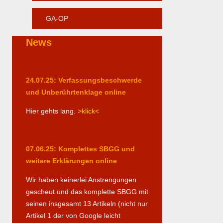
GA-OP
News
24.07.25: Verfassungsbeschwerde
und Unberührtenklage online
Hier gehts lang.
>klick<
07.06.25: Komplettes SBGG und
weitere Erklärungen online
Wir haben keinerlei Anstrengungen
gescheut und das komplette SBGG mit
seinen insgesamt 13 Artikeln (nicht nur
Artikel 1 der von Google leicht