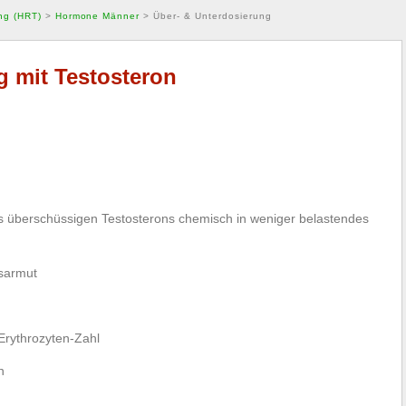
ng (HRT)
>
Hormone Männer
>
Über- & Unterdosierung
g mit Testosteron
s überschüssigen Testosterons chemisch in weniger belastendes
bsarmut
Erythrozyten-Zahl
n