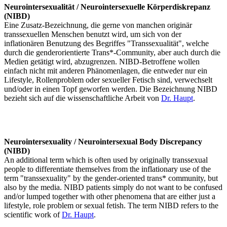
Neurointersexualität / Neurointersexuelle Körperdiskrepanz
(NIBD)
Eine Zusatz-Bezeichnung, die gerne von manchen originär
transsexuellen Menschen benutzt wird, um sich von der
inflationären Benutzung des Begriffes "Transsexualität", welche
durch die genderorientierte Trans*-Community, aber auch durch die
Medien getätigt wird, abzugrenzen. NIBD-Betroffene wollen
einfach nicht mit anderen Phänomenlagen, die entweder nur ein
Lifestyle, Rollenproblem oder sexueller Fetisch sind, verwechselt
und/oder in einen Topf geworfen werden. Die Bezeichnung NIBD
bezieht sich auf die wissenschaftliche Arbeit von
Dr. Haupt
.
Neurointersexuality / Neurointersexual Body Discrepancy
(NIBD)
An additional term which is often used by originally transsexual
people to differentiate themselves from the inflationary use of the
term "transsexuality" by the gender-oriented trans* community, but
also by the media. NIBD patients simply do not want to be confused
and/or lumped together with other phenomena that are either just a
lifestyle, role problem or sexual fetish. The term NIBD refers to the
scientific work of
Dr. Haupt
.