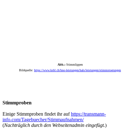
Abb.:
Stimmlippen
Bildquelle:
https://www.ksbl.ch/hno-leistungen/hals/leistungen/stimmstoerungen
Stimmproben
Einige Stimmproben findet ihr auf
https://transmann-
info.com/Tagebuecher/Stimmaufnahmen/
(
Nachträglich durch den Webseitenadmin eingefügt.
)