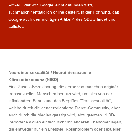
Artikel 1 der von Google leicht gefunden wird)
suchmaschinentauglich online gestellt, in der Hoffnung, daß
Google auch den wichtigen Artikel 4 des SBGG findet und
auflistet.
Neurointersexualität / Neurointersexuelle
Körperdiskrepanz (NIBD)
Eine Zusatz-Bezeichnung, die gerne von manchen originär
transsexuellen Menschen benutzt wird, um sich von der
inflationären Benutzung des Begriffes "Transsexualität",
welche durch die genderorientierte Trans*-Community, aber
auch durch die Medien getätigt wird, abzugrenzen. NIBD-
Betroffene wollen einfach nicht mit anderen Phänomenlagen,
die entweder nur ein Lifestyle, Rollenproblem oder sexueller