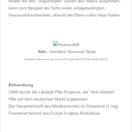
Mutter mit den "ungünstigen" Genen des Vaters zusammen,
kann zum Beispiel der Sohn einen anlagebedingten
Haarausfall entwickeln, obwohl die Eltern volles Haar haben
...
Abb.:
Hamilton Norwood Skala
Bildquelle: Übernommen aus: Norwood OT, South Med J 1975 Nov; 68(11):1359-65.
Behandlung
1998 wurde die Lifestyle Pille Propecia, die "Anti-Glatzen"
Pille auf dem deutschen Markt zugelassen.
Der Hauptwirkstoff des Medikamentes ist Finasterid (1 mg).
Finasterid hemmt das Enzym 5-alpha-Reduktase.