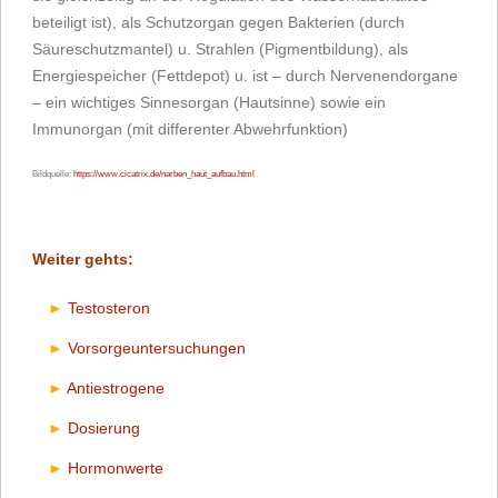
beteiligt ist), als Schutzorgan gegen Bakterien (durch
Säureschutzmantel) u. Strahlen (Pigmentbildung), als
Energiespeicher (Fettdepot) u. ist – durch Nervenendorgane
– ein wichtiges Sinnesorgan (Hautsinne) sowie ein
Immunorgan (mit differenter Abwehrfunktion)
Bildquelle:
https://www.cicatrix.de/narben_haut_aufbau.html
Weiter gehts:
Testosteron
Vorsorgeuntersuchungen
Antiestrogene
Dosierung
Hormonwerte